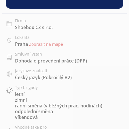
Firma
Shoebox CZ s.r.o.
Lokalita
Praha
Zobrazit na mapě
Smluvní vztah
Dohoda o provedení práce (DPP)
Jazykové znalosti
Český jazyk
(Pokročilý B2)
Typ brigády
letní
zimní
ranní směna (v běžných prac. hodinách)
odpolední směna
víkendová
Vhodné také pro