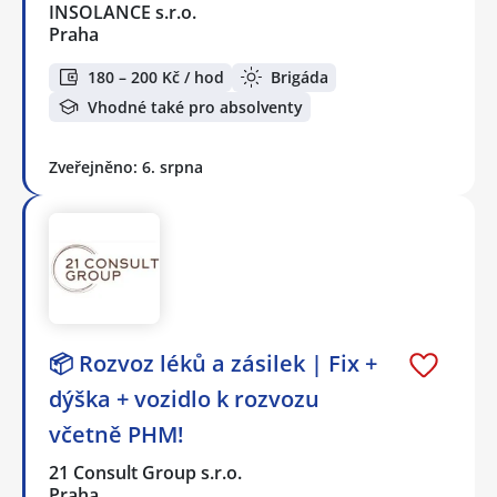
INSOLANCE s.r.o.
Praha
180 – 200 Kč / hod
Brigáda
Vhodné také pro absolventy
Zveřejněno: 6. srpna
📦 Rozvoz léků a zásilek | Fix +
dýška + vozidlo k rozvozu
včetně PHM!
21 Consult Group s.r.o.
Praha