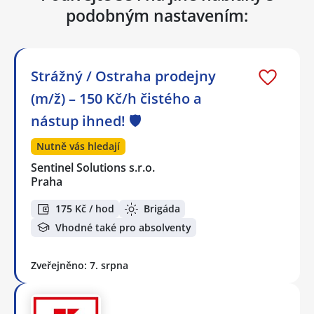
podobným nastavením:
Strážný / Ostraha prodejny
(m/ž) – 150 Kč/h čistého a
nástup ihned! 🛡️
Nutně vás hledají
Sentinel Solutions s.r.o.
Praha
175 Kč / hod
Brigáda
Vhodné také pro absolventy
Zveřejněno: 7. srpna