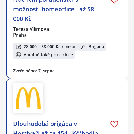
možností homeoffice - až 58
000 Kč
Tereza Vilímová
Praha
28 000 – 58 000 Kč / měsíc
Brigáda
Vhodné také pro cizince
Zveřejněno: 7. srpna
Dlouhodobá brigáda v
Hostivaři až za 154,- Kč/hodin.