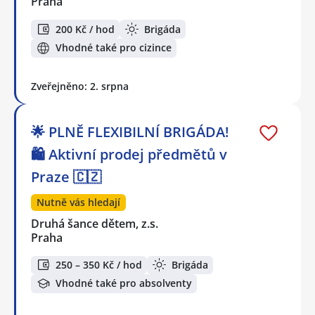
Praha
200 Kč / hod
Brigáda
Vhodné také pro cizince
Zveřejněno: 2. srpna
🌟 PLNĚ FLEXIBILNÍ BRIGÁDA!
🛍️ Aktivní prodej předmětů v
Praze 🇨🇿
Nutně vás hledají
Druhá šance dětem, z.s.
Praha
250 – 350 Kč / hod
Brigáda
Vhodné také pro absolventy