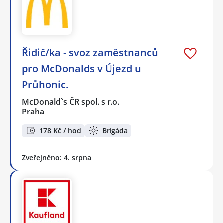
Řidič/ka - svoz zaměstnanců
pro McDonalds v Újezd u
Průhonic.
McDonald`s ČR spol. s r.o.
Praha
178 Kč / hod
Brigáda
Zveřejněno: 4. srpna