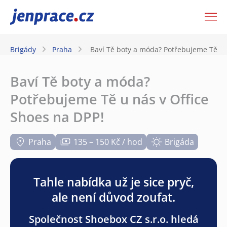
JenPráce.cz
Brigády
Praha
Baví Tě boty a móda? Potřebujeme Tě u 
Baví Tě boty a móda?
Potřebujeme Tě u nás v Office
Shoes na DPP!
Praha
135 – 150 Kč / hod
Brigáda
Tahle nabídka už je sice pryč,
ale není důvod zoufat.
Společnost Shoebox CZ s.r.o. hledá