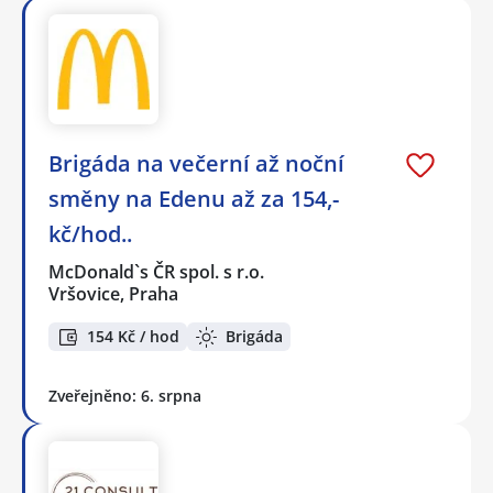
Brigáda na večerní až noční
směny na Edenu až za 154,-
kč/hod..
McDonald`s ČR spol. s r.o.
Vršovice, Praha
154 Kč / hod
Brigáda
Zveřejněno: 6. srpna