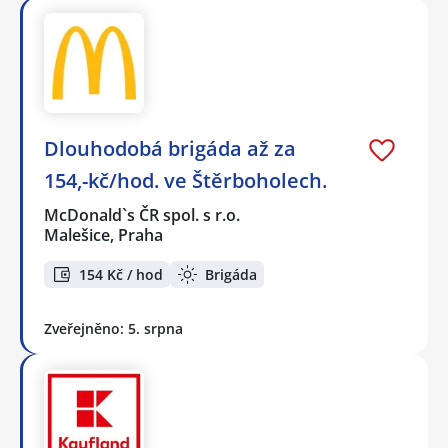
Dlouhodobá brigáda až za
154,-kč/hod. ve Štěrboholech.
McDonald`s ČR spol. s r.o.
Malešice, Praha
154 Kč / hod
Brigáda
Zveřejněno: 5. srpna