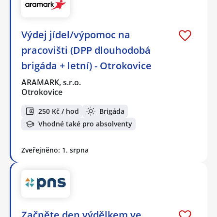
Výdej jídel/výpomoc na
pracovišti (DPP dlouhodobá
brigáda + letní) - Otrokovice
ARAMARK, s.r.o.
Otrokovice
250 Kč / hod
Brigáda
Vhodné také pro absolventy
Zveřejněno: 1. srpna
Začněte den výdělkem ve