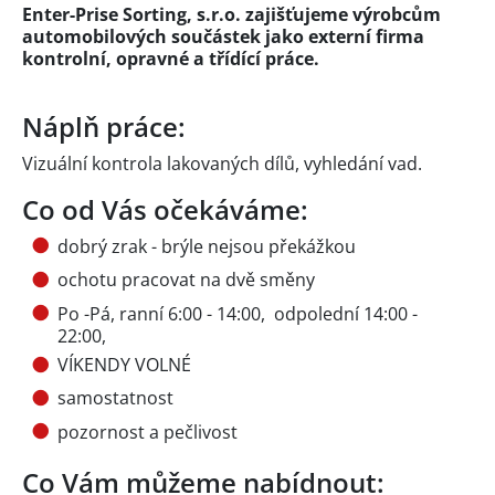
Enter-Prise Sorting, s.r.o. zajišťujeme výrobcům
automobilových součástek jako externí firma
kontrolní, opravné a třídící práce.
Náplň práce:
Vizuální kontrola lakovaných dílů, vyhledání vad.
Co od Vás očekáváme:
dobrý zrak - brýle nejsou překážkou
ochotu pracovat na dvě směny
Po -Pá, ranní 6:00 - 14:00, odpolední 14:00 -
22:00,
VÍKENDY VOLNÉ
samostatnost
pozornost a pečlivost
Co Vám můžeme nabídnout: