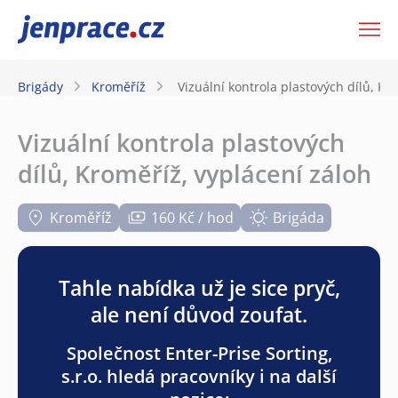
JenPráce.cz
Brigády
Kroměříž
Vizuální kontrola plastových dílů, Kr
Vizuální kontrola plastových
dílů, Kroměříž, vyplácení záloh
Kroměříž
160 Kč / hod
Brigáda
Tahle nabídka už je sice pryč,
ale není důvod zoufat.
Společnost Enter-Prise Sorting,
s.r.o. hledá pracovníky i na další