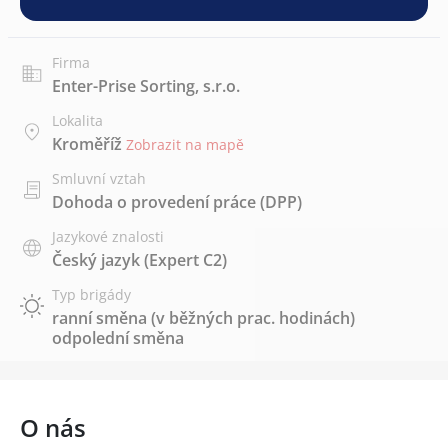
Firma
Enter-Prise Sorting, s.r.o.
Lokalita
Kroměříž
Zobrazit na mapě
Smluvní vztah
Dohoda o provedení práce (DPP)
Jazykové znalosti
Český jazyk
(Expert C2)
Typ brigády
ranní směna (v běžných prac. hodinách)
odpolední směna
O nás