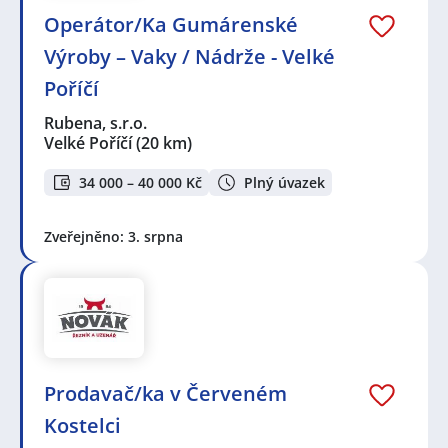
Operátor/Ka Gumárenské
Výroby – Vaky / Nádrže - Velké
Poříčí
Rubena, s.r.o.
Velké Poříčí
(20 km)
34 000 – 40 000 Kč
Plný úvazek
Zveřejněno: 3. srpna
Prodavač/ka v Červeném
Kostelci