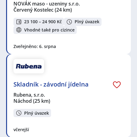
NOVÁK maso - uzeniny s.r.o.
Červený Kostelec
(24 km)
23 100 – 24 900 Kč
Plný úvazek
Vhodné také pro cizince
Zveřejněno: 6. srpna
Skladník - závodní jídelna
Rubena, s.r.o.
Náchod
(25 km)
Plný úvazek
včerejší