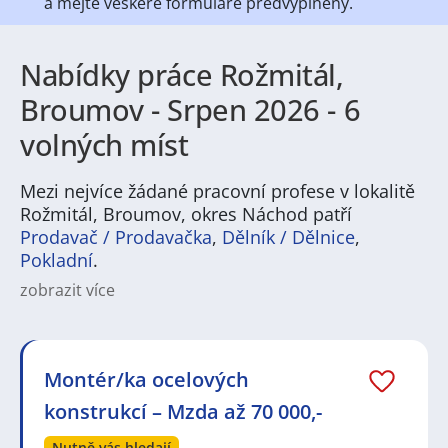
a mějte veškeré
formuláře předvyplněny.
Nabídky práce Rožmitál,
Broumov - Srpen 2026 - 6
volných míst
Mezi nejvíce žádané pracovní profese v lokalitě
Rožmitál, Broumov, okres Náchod patří
Prodavač / Prodavačka
,
Dělník / Dělnice
,
Pokladní
.
zobrazit více
Na
JenPráce.cz
naleznete širokou nabídku pravidelně
aktualizovaných a doplňovaných inzerátů
práce
i
brigády
. Najdete zde široké množství různých oborů
a profesí, o které mají firmy aktuálně největší zájem a
Montér/ka ocelových
je pro ně velmi podstatné obsadit pracovní pozici v co
konstrukcí – Mzda až 70 000,-
nejkratším možném termínu. Mezi takové profese
patří nyní nejvíce
kuchař / kuchařka
,
řidič / řidička
,
Nutně vás hledají