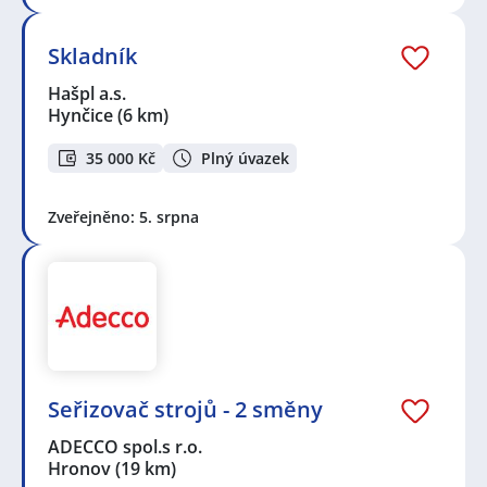
Skladník
Hašpl a.s.
Hynčice
(6 km)
35 000 Kč
Plný úvazek
Zveřejněno: 5. srpna
Seřizovač strojů - 2 směny
ADECCO spol.s r.o.
Hronov
(19 km)