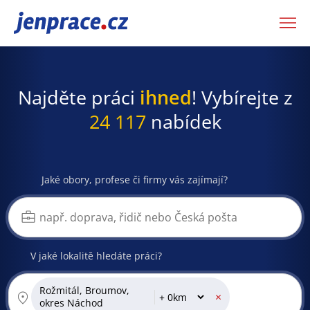
JenPráce.cz
Najděte práci
ihned
! Vybírejte z
24 117
nabídek
Jaké obory, profese či firmy vás zajímají?
V jaké lokalitě hledáte práci?
Rožmitál, Broumov,
×
okres Náchod