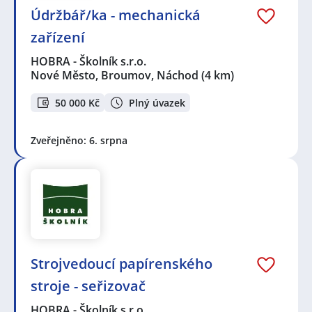
Údržbář/ka - mechanická
zařízení
HOBRA - Školník s.r.o.
Nové Město, Broumov, Náchod
(4 km)
50 000 Kč
Plný úvazek
Zveřejněno: 6. srpna
Strojvedoucí papírenského
stroje - seřizovač
HOBRA - Školník s.r.o.