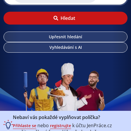
Hledat
Upřesnit hledání
Vyhledávání s AI
Nebaví vás pokaždé vyplňovat políčka?
nebo
k účtu
JenPráce.cz
Přihlaste se
registrujte