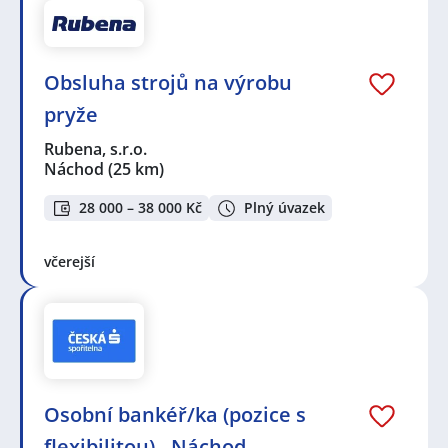
Obsluha strojů na výrobu
pryže
Rubena, s.r.o.
Náchod
(25 km)
28 000 – 38 000 Kč
Plný úvazek
včerejší
Osobní bankéř/ka (pozice s
flexibilitou) - Náchod