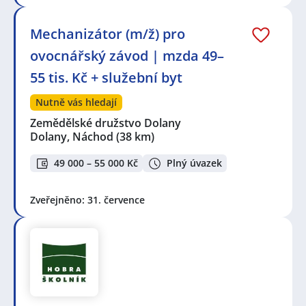
Mechanizátor (m/ž) pro
ovocnářský závod | mzda 49–
55 tis. Kč + služební byt
Nutně vás hledají
Zemědělské družstvo Dolany
Dolany, Náchod
(38 km)
49 000 – 55 000 Kč
Plný úvazek
Zveřejněno: 31. července