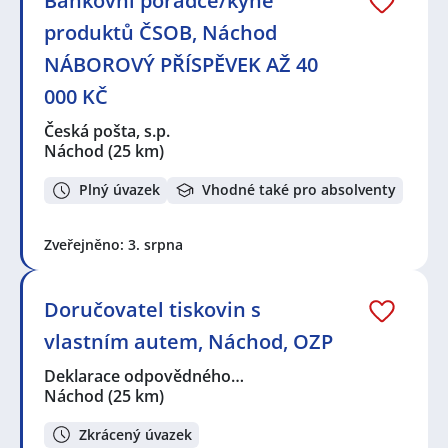
Bankovní poradce/kyně
produktů ČSOB, Náchod
NÁBOROVÝ PŘÍSPĚVEK AŽ 40
000 KČ
Česká pošta, s.p.
Náchod
(25 km)
Plný úvazek
Vhodné také pro absolventy
Zveřejněno: 3. srpna
Doručovatel tiskovin s
vlastním autem, Náchod, OZP
Deklarace odpovědného…
Náchod
(25 km)
Zkrácený úvazek