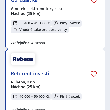
Údržbář/ka
Ametek elektromotory, s.r.o.
Náchod
(25 km)
33 400 – 41 300 Kč
Plný úvazek
Vhodné také pro absolventy
Zveřejněno: 4. srpna
Referent investic
Rubena, s.r.o.
Náchod
(25 km)
40 000 – 50 000 Kč
Plný úvazek
Zveřejněno: 4. srpna