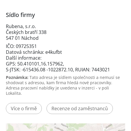
Sídlo firmy
Rubena, s.r.o.
Českých bratří 338
547 01 Náchod
IČO: 09725351
Datová schránka: e4kufbt
Další informace:
GPS: 50.410101,16.157962,
S-JTSK: -615436.08 -1022872.10, RUIAN: 7443021
Poznámka:
Tato adresa je sídlem společnosti a nemusí se
shodovat s adresou, kam firma hledá nové pracovníky.
Adresa pracovní nabídky je uvedena v inzerci - v poli
Lokalita.
Více o firmě
Recenze od zaměstnanců