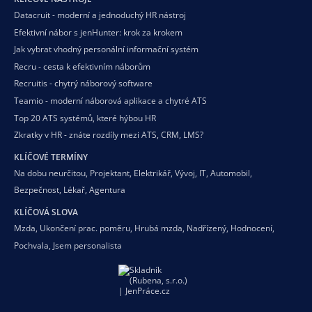
Datacruit - moderní a jednoduchý HR nástroj
Efektivní nábor s jenHunter: krok za krokem
Jak vybrat vhodný personální informační systém
Recru - cesta k efektivním náborům
Recruitis - chytrý náborový software
Teamio - moderní náborová aplikace a chytré ATS
Top 20 ATS systémů, které hýbou HR
Zkratky v HR - znáte rozdíly mezi ATS, CRM, LMS?
KLÍČOVÉ TERMÍNY
Na dobu neurčitou
,
Projektant
,
Elektrikář
,
Vývoj
,
IT
,
Automobil
,
Bezpečnost
,
Lékař
,
Agentura
KLÍČOVÁ SLOVA
Mzda
,
Ukončení prac. poměru
,
Hrubá mzda
,
Nadřízený
,
Hodnocení
,
Pochvala
,
Jsem personalista