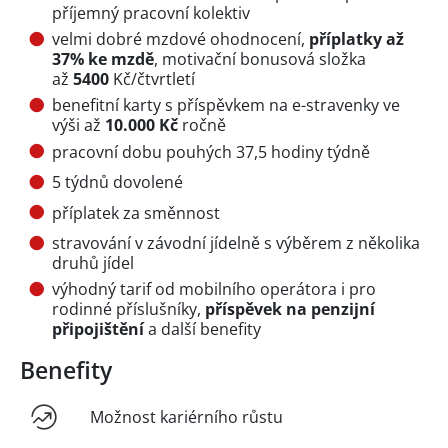
příjemný pracovní kolektiv
velmi dobré mzdové ohodnocení,
příplatky až
37% ke mzdě
, motivační bonusová složka
až
5400
Kč/čtvrtletí
benefitní karty s příspěvkem na e-stravenky ve
výši až
10.000 Kč
ročně
pracovní dobu pouhých 37,5 hodiny týdně
5 týdnů dovolené
příplatek za směnnost
stravování v závodní jídelně s výběrem z několika
druhů jídel
výhodný tarif od mobilního operátora i pro
rodinné příslušníky,
příspěvek na penzijní
připojištění
a další benefity
Benefity
Možnost kariérního růstu