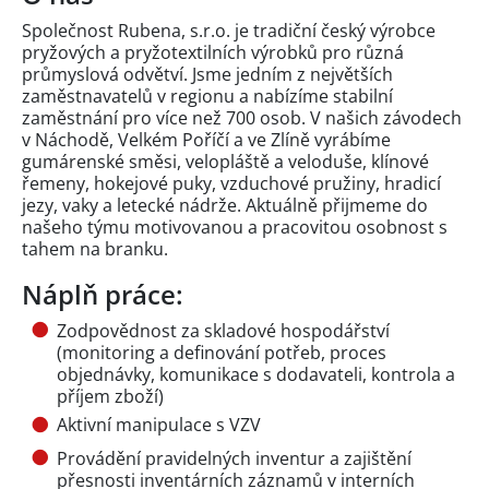
Společnost Rubena, s.r.o. je tradiční český výrobce
pryžových a pryžotextilních výrobků pro různá
průmyslová odvětví. Jsme jedním z největších
zaměstnavatelů v regionu a nabízíme stabilní
zaměstnání pro více než 700 osob. V našich závodech
v Náchodě, Velkém Poříčí a ve Zlíně vyrábíme
gumárenské směsi, velopláště a veloduše, klínové
řemeny, hokejové puky, vzduchové pružiny, hradicí
jezy, vaky a letecké nádrže. Aktuálně přijmeme do
našeho týmu motivovanou a pracovitou osobnost s
tahem na branku.
Náplň práce:
Zodpovědnost za skladové hospodářství
(monitoring a definování potřeb, proces
objednávky, komunikace s dodavateli, kontrola a
příjem zboží)
Aktivní manipulace s VZV
Provádění pravidelných inventur a zajištění
přesnosti inventárních záznamů v interních