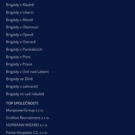
Brigády v Kladně
Brigády v Liberci
Brigády v Mostě
Brigády v Olomouci
Brigády v Opavě
Brigády v Ostravě
Brigády v Pardubicích
Brigády v Plzni
Brigády v Praze
Brigády v Ústí nad Labem
Brigády ve Zlíně
Brigády v zahraničí
Brigády ve vaší
lokalitě
TOP SPOLEČNOSTI
ManpowerGroup s.r.o.
Grafton Recruitment s.r.o.
HOFMANN WIZARD s.r.o.
Penta Hospitals CZ, s.r.o.