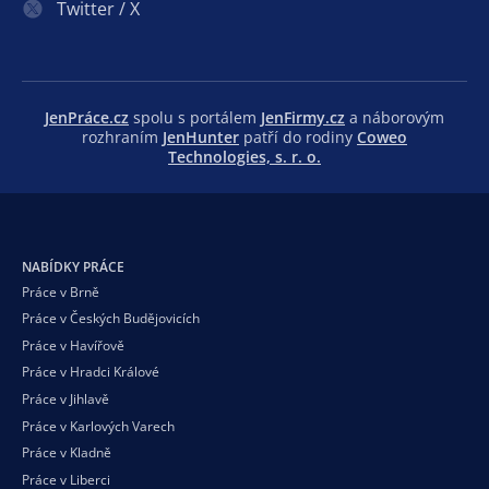
Twitter / X
JenPráce.cz
spolu s portálem
JenFirmy.cz
a náborovým
rozhraním
JenHunter
patří do rodiny
Coweo
Technologies, s. r. o.
NABÍDKY PRÁCE
Práce v Brně
Práce v Českých Budějovicích
Práce v Havířově
Práce v Hradci Králové
Práce v Jihlavě
Práce v Karlových Varech
Práce v Kladně
Práce v Liberci