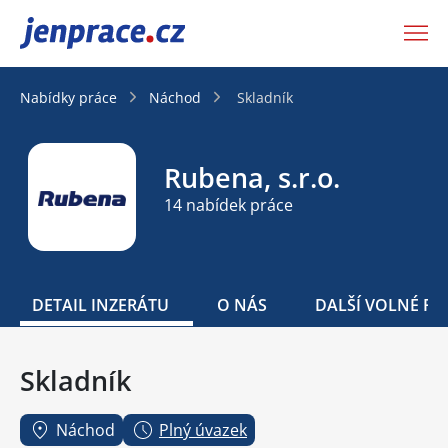
JenPráce.cz
Nabídky práce
Náchod
Skladník
Rubena, s.r.o.
14 nabídek práce
DETAIL INZERÁTU
O NÁS
DALŠÍ VOLNÉ PO
Skladník
Náchod
Plný úvazek