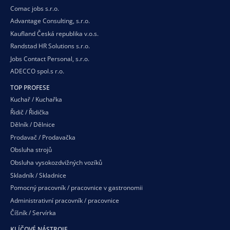
Comac jobs s.r.o.
Advantage Consulting, s.r.o.
Kaufland Česká republika v.o.s.
Randstad HR Solutions s.r.o.
Jobs Contact Personal, s.r.o.
ADECCO spol.s r.o.
TOP PROFESE
Kuchař / Kuchařka
Řidič / Řidička
Dělník / Dělnice
Prodavač / Prodavačka
Obsluha strojů
Obsluha vysokozdvižných vozíků
Skladník / Skladnice
Pomocný pracovník / pracovnice v gastronomii
Administrativní pracovník / pracovnice
Číšník / Servírka
KLÍČOVÉ NÁSTROJE