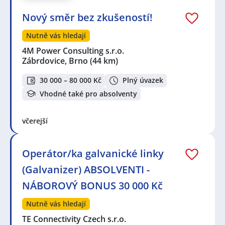
Nový směr bez zkušeností!
Nutně vás hledají
4M Power Consulting s.r.o.
Zábrdovice, Brno
(44 km)
30 000 – 80 000 Kč
Plný úvazek
Vhodné také pro absolventy
včerejší
Operátor/ka galvanické linky
(Galvanizer) ABSOLVENTI -
NÁBOROVÝ BONUS 30 000 Kč
Nutně vás hledají
TE Connectivity Czech s.r.o.