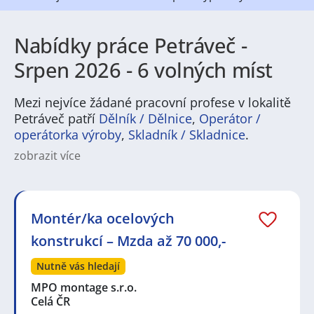
Nabídky práce Petráveč -
Srpen 2026 - 6 volných míst
Mezi nejvíce žádané pracovní profese v lokalitě
Petráveč patří
Dělník / Dělnice
,
Operátor /
operátorka výroby
,
Skladník / Skladnice
.
zobrazit více
Na
JenPráce.cz
naleznete širokou nabídku pravidelně
aktualizovaných a doplňovaných inzerátů
práce
i
brigády
. Najdete zde široké množství různých oborů
a profesí, o které mají firmy aktuálně největší zájem a
Montér/ka ocelových
je pro ně velmi podstatné obsadit pracovní pozici v co
konstrukcí – Mzda až 70 000,-
nejkratším možném termínu. Mezi takové profese
patří nyní nejvíce
kuchař / kuchařka
,
řidič / řidička
,
Nutně vás hledají
dělník / dělnice
,
dělník / dělnice
nebo máte zájem o
profesi
prodavač / prodavačka
? Mezi nejvíce
MPO montage s.r.o.
požadované obory patří
Průmyslová a chemická
Celá ČR
výroba
,
Ubytování a cestovní ruch
,
Doprava, logistika