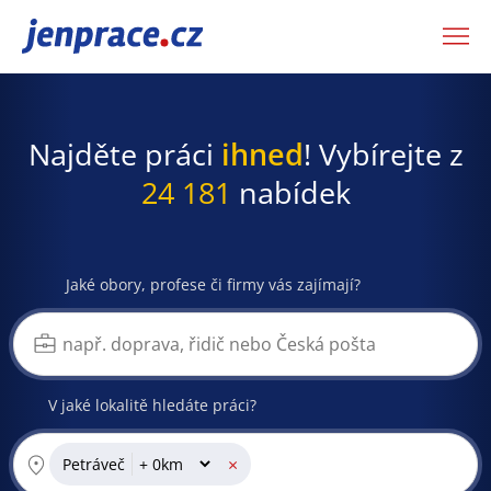
JenPráce.cz
Najděte práci
ihned
! Vybírejte z
24 181
nabídek
Jaké obory, profese či firmy vás zajímají?
V jaké lokalitě hledáte práci?
×
Petráveč