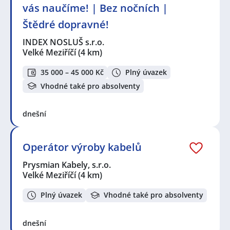
vás naučíme! | Bez nočních |
Štědré dopravné!
INDEX NOSLUŠ s.r.o.
Velké Meziříčí
(4 km)
35 000 – 45 000 Kč
Plný úvazek
Vhodné také pro absolventy
dnešní
Operátor výroby kabelů
Prysmian Kabely, s.r.o.
Velké Meziříčí
(4 km)
Plný úvazek
Vhodné také pro absolventy
dnešní