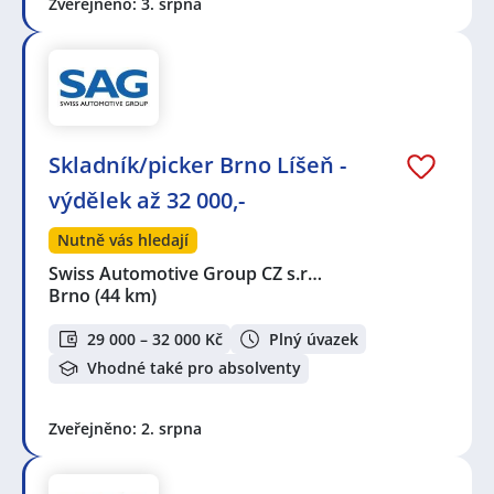
Zveřejněno: 3. srpna
Skladník/picker Brno Líšeň -
výdělek až 32 000,-
Nutně vás hledají
Swiss Automotive Group CZ s.r…
Brno
(44 km)
29 000 – 32 000 Kč
Plný úvazek
Vhodné také pro absolventy
Zveřejněno: 2. srpna