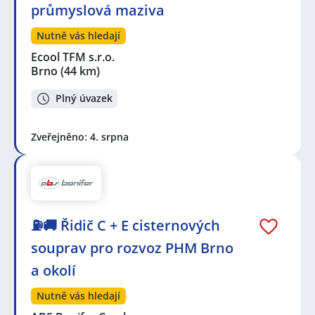
průmyslová maziva
Nutně vás hledají
Ecool TFM s.r.o.
Brno
(44 km)
Plný úvazek
Zveřejněno: 4. srpna
⛽🚚 Řidič C + E cisternových
souprav pro rozvoz PHM Brno
a okolí
Nutně vás hledají