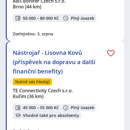
ABS Bonifer Czech s.r.o.
Brno
(44 km)
50 000 – 80 000 Kč
Plný úvazek
Zveřejněno: 3. srpna
Nástrojař - Lisovna Kovů
(příspěvek na dopravu a další
finanční benefity)
Nutně vás hledají
TE Connectivity Czech s.r.o.
Kuřim
(36 km)
45 000 – 55 000 Kč
Plný úvazek
Vhodné také pro absolventy