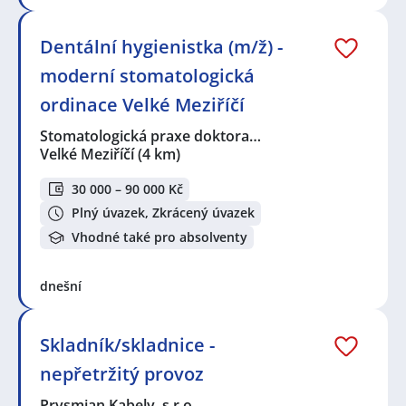
Dentální hygienistka (m/ž) -
moderní stomatologická
ordinace Velké Meziříčí
Stomatologická praxe doktora…
Velké Meziříčí
(4 km)
30 000 – 90 000 Kč
Plný úvazek, Zkrácený úvazek
Vhodné také pro absolventy
dnešní
Skladník/skladnice -
nepřetržitý provoz
Prysmian Kabely, s.r.o.