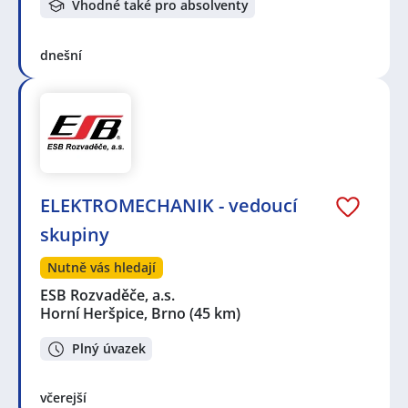
Vhodné také pro absolventy
dnešní
ELEKTROMECHANIK - vedoucí
skupiny
Nutně vás hledají
ESB Rozvaděče, a.s.
Horní Heršpice, Brno
(45 km)
Plný úvazek
včerejší