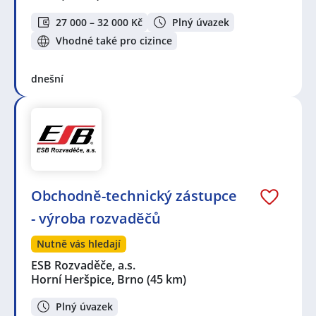
27 000 – 32 000 Kč
Plný úvazek
Vhodné také pro cizince
dnešní
Obchodně-technický zástupce
- výroba rozvaděčů
Nutně vás hledají
ESB Rozvaděče, a.s.
Horní Heršpice, Brno
(45 km)
Plný úvazek