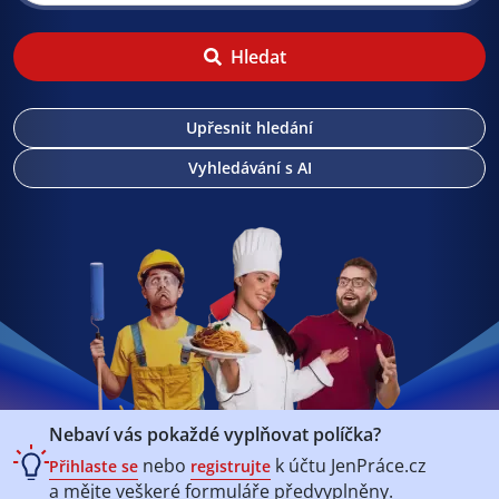
Hledat
Upřesnit hledání
Vyhledávání s AI
Nebaví vás pokaždé vyplňovat políčka?
nebo
k účtu
JenPráce.cz
Přihlaste se
registrujte
a mějte veškeré
formuláře předvyplněny.