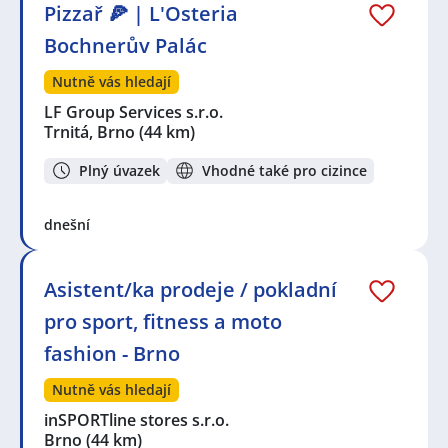
Pizzař 🍕 | L'Osteria
Bochnerův Palác
Nutně vás hledají
LF Group Services s.r.o.
Trnitá, Brno
(44 km)
Plný úvazek
Vhodné také pro cizince
dnešní
Asistent/ka prodeje / pokladní
pro sport, fitness a moto
fashion - Brno
Nutně vás hledají
inSPORTline stores s.r.o.
Brno
(44 km)