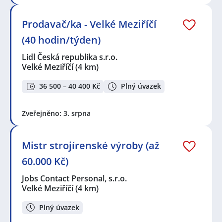
Prodavač/ka - Velké Meziříčí
(40 hodin/týden)
Lidl Česká republika s.r.o.
Velké Meziříčí
(4 km)
36 500 – 40 400 Kč
Plný úvazek
Zveřejněno: 3. srpna
Mistr strojírenské výroby (až
60.000 Kč)
Jobs Contact Personal, s.r.o.
Velké Meziříčí
(4 km)
Plný úvazek