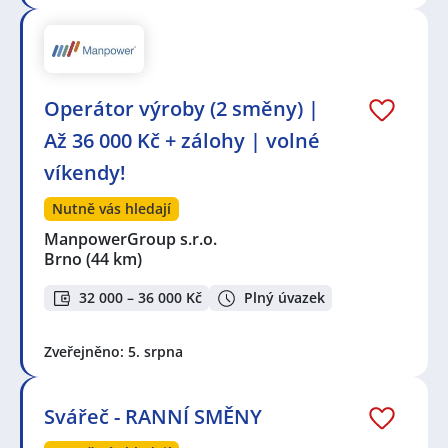
Operátor výroby (2 směny) |
Až 36 000 Kč + zálohy | volné
víkendy!
Nutně vás hledají
ManpowerGroup s.r.o.
Brno
(44 km)
32 000 – 36 000 Kč
Plný úvazek
Zveřejněno: 5. srpna
Svářeč - RANNÍ SMĚNY