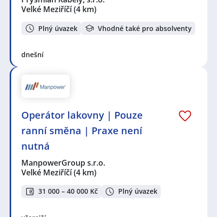
Velké Meziříčí
(4 km)
Plný úvazek
Vhodné také pro absolventy
dnešní
Operátor lakovny | Pouze
ranní směna | Praxe není
nutná
ManpowerGroup s.r.o.
Velké Meziříčí
(4 km)
31 000 – 40 000 Kč
Plný úvazek