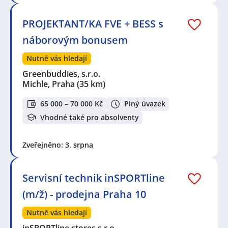
PROJEKTANT/KA FVE + BESS s
náborovým bonusem
Nutně vás hledají
Greenbuddies, s.r.o.
Michle, Praha
(35 km)
65 000 – 70 000 Kč
Plný úvazek
Vhodné také pro absolventy
Zveřejněno: 3. srpna
Servisní technik inSPORTline
(m/ž) - prodejna Praha 10
Nutně vás hledají