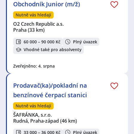
Obchodník Junior (m/ž)
Nutně vás hledají
O2 Czech Republic a.s.
Praha
(33 km)
60 000 – 90 000 Kč
Plný úvazek
Vhodné také pro absolventy
Zveřejněno: 4. srpna
Prodavač(ka)/pokladní na
benzínové čerpací stanici
Nutně vás hledají
ŠAFRÁNKA, s.r.o.
Rudná, Praha-západ
(46 km)
33 000 – 36 000 Kč
Plný úvazek