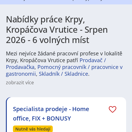
Nabídky práce Krpy,
Kropáčova Vrutice - Srpen
2026 - 6 volných míst
Mezi nejvíce žádané pracovní profese v lokalitě
Krpy, Kropáčova Vrutice patří
Prodavač /
Prodavačka
,
Pomocný pracovník / pracovnice v
gastronomii
,
Skladník / Skladnice
.
zobrazit více
Na
JenPráce.cz
naleznete širokou nabídku pravidelně
aktualizovaných a doplňovaných inzerátů
práce
i
brigády
. Najdete zde široké množství různých oborů
a profesí, o které mají firmy aktuálně největší zájem a
Specialista prodeje - Home
je pro ně velmi podstatné obsadit pracovní pozici v co
office, FIX + BONUSY
nejkratším možném termínu. Mezi takové profese
patří nyní nejvíce
kuchař / kuchařka
,
řidič / řidička
,
Nutně vás hledají
dělník / dělnice
,
dělník / dělnice
nebo máte zájem o