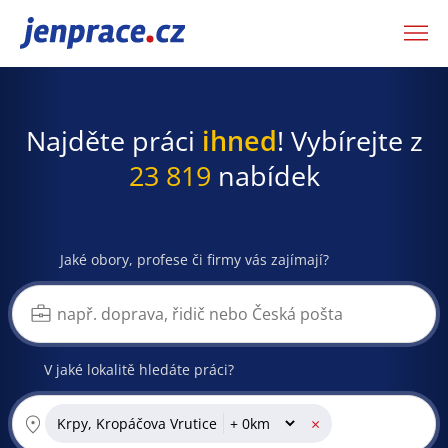
JenPráce.cz
Najděte práci
ihned
! Vybírejte z
23 819
nabídek
Jaké obory, profese či firmy vás zajímají?
V jaké lokalitě hledáte práci?
×
Krpy, Kropáčova Vrutice