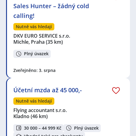
Sales Hunter – žádný cold
calling!
Nutně vás hledají
DKV EURO SERVICE s.r.o.
Michle, Praha
(35 km)
Plný úvazek
Zveřejněno: 3. srpna
Účetní mzda až 45 000,-
Nutně vás hledají
Flying accountant s.r.o.
Kladno
(46 km)
30 000 – 44 999 Kč
Plný úvazek