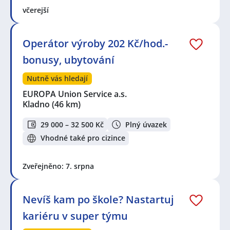
včerejší
Operátor výroby 202 Kč/hod.-
bonusy, ubytování
Nutně vás hledají
EUROPA Union Service a.s.
Kladno
(46 km)
29 000 – 32 500 Kč
Plný úvazek
Vhodné také pro cizince
Zveřejněno: 7. srpna
Nevíš kam po škole? Nastartuj
kariéru v super týmu