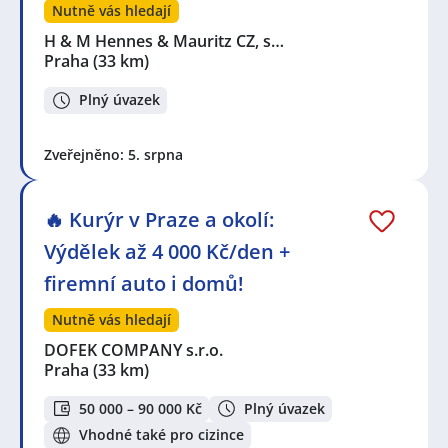
Nutně vás hledají
H & M Hennes & Mauritz CZ, s…
Praha
(33 km)
Plný úvazek
Zveřejněno: 5. srpna
🔥 Kurýr v Praze a okolí:
Výdělek až 4 000 Kč/den +
firemní auto i domů!
Nutně vás hledají
DOFEK COMPANY s.r.o.
Praha
(33 km)
50 000 – 90 000 Kč
Plný úvazek
Vhodné také pro cizince