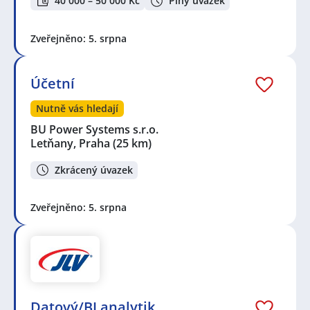
40 000 – 50 000 Kč
Plný úvazek
Zveřejněno: 5. srpna
Účetní
Nutně vás hledají
BU Power Systems s.r.o.
Letňany, Praha
(25 km)
Zkrácený úvazek
Zveřejněno: 5. srpna
Datový/BI analytik