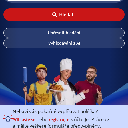
Hledat
Upřesnit hledání
Vyhledávání s AI
Nebaví vás pokaždé vyplňovat políčka?
nebo
k účtu
JenPráce.cz
Přihlaste se
registrujte
a mějte veškeré
formuláře předvyplněny.