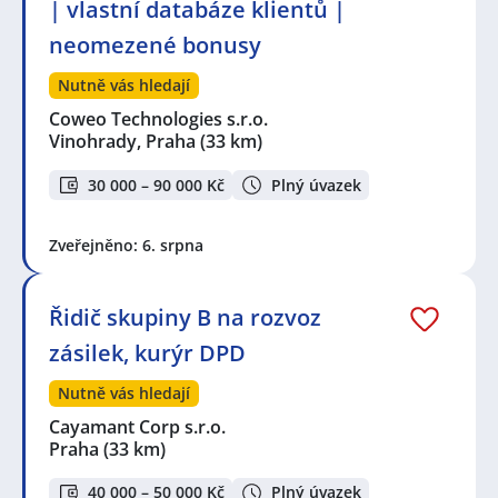
| vlastní databáze klientů |
neomezené bonusy
Nutně vás hledají
Coweo Technologies s.r.o.
Vinohrady, Praha
(33 km)
30 000 – 90 000 Kč
Plný úvazek
Zveřejněno: 6. srpna
Řidič skupiny B na rozvoz
zásilek, kurýr DPD
Nutně vás hledají
Cayamant Corp s.r.o.
Praha
(33 km)
40 000 – 50 000 Kč
Plný úvazek