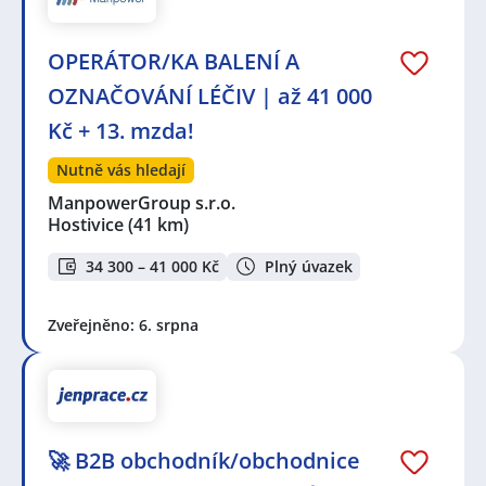
OPERÁTOR/KA BALENÍ A
OZNAČOVÁNÍ LÉČIV | až 41 000
Kč + 13. mzda!
Nutně vás hledají
ManpowerGroup s.r.o.
Hostivice
(41 km)
34 300 – 41 000 Kč
Plný úvazek
Zveřejněno: 6. srpna
🚀 B2B obchodník/obchodnice