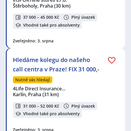
inSPORTline stores s.r.o.
Štěrboholy, Praha
(30 km)
37 000 – 45 000 Kč
Plný úvazek
Vhodné také pro absolventy
Zveřejněno: 3. srpna
Hledáme kolegu do našeho
call centra v Praze! FIX 31 000,-
Nutně vás hledají
4Life Direct Insurance…
Karlín, Praha
(31 km)
31 000 – 52 000 Kč
Plný úvazek
Vhodné také pro absolventy
Zveřejněno: 3. srpna