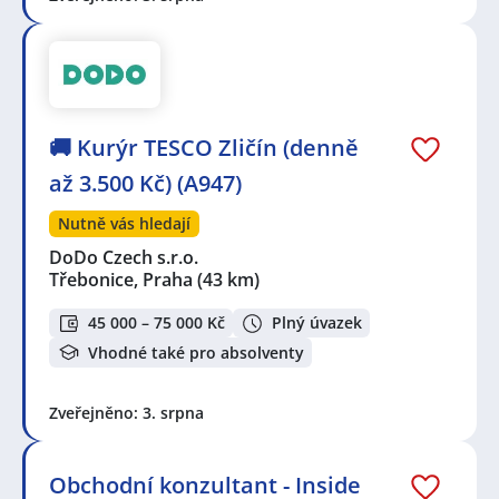
🚚 Kurýr TESCO Zličín (denně
až 3.500 Kč) (A947)
Nutně vás hledají
DoDo Czech s.r.o.
Třebonice, Praha
(43 km)
45 000 – 75 000 Kč
Plný úvazek
Vhodné také pro absolventy
Zveřejněno: 3. srpna
Obchodní konzultant - Inside