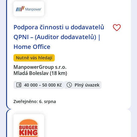
Podpora činnosti u dodavatelů
QPNI – (Auditor dodavatelů) |
Home Office
Nutně vás hledají
ManpowerGroup s.r.o.
Mladá Boleslav
(18 km)
40 000 – 50 000 Kč
Plný úvazek
Zveřejněno: 6. srpna