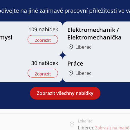
ívejte na jiné zajímavé pracovní příležitosti ve 
109 nabídek
Elektromechanik /
mysl
Elektromechanička
Zobrazit
Liberec
30 nabídek
Práce
Liberec
Zobrazit
Zobrazit všechny nabídky
Lokalita
Liberec
Zobrazit na mapě