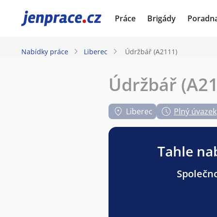
JenPráce.cz
Práce
Brigády
Poradn
Nabídky práce
Liberec
Údržbář (A2111)
Údržbář (A21
Liberec
Plný úvazek
Tahle nab
Společno