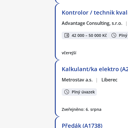
Kontrolor / technik kvali
Advantage Consulting, s.r.o.
|
42 000 – 50 000 Kč
Plný
včerejší
Kalkulant/ka elektro (A
Metrostav a.s.
|
Liberec
Plný úvazek
Zveřejněno: 6. srpna
Předák (A1738)