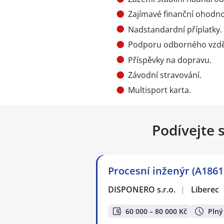
Zajímavé finanční ohodno
Nadstandardní příplatky.
Podporu odborného vzděl
Příspěvky na dopravu.
Závodní stravování.
Multisport karta.
Podívejte 
Procesní inženýr (A1861
DISPONERO s.r.o.
|
Liberec
60 000 – 80 000 Kč
Plný