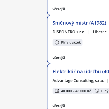
včerejší
Směnový mistr (A1982)
DISPONERO s.r.o.
|
Liberec
Plný úvazek
včerejší
Elektrikář na údržbu (40
Advantage Consulting, s.r.o.
|
40 000 – 48 000 Kč
Plný
včerejší