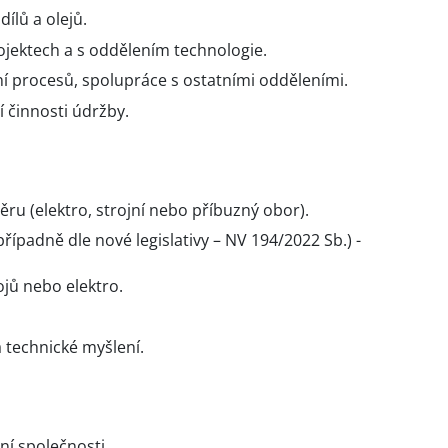
ílů a olejů.
jektech a s oddělením technologie.
í procesů, spolupráce s ostatními odděleními.
 činnosti údržby.
ru (elektro, strojní nebo příbuzný obor).
řípadně dle nové legislativy – NV 194/2022 Sb.) -
ojů nebo elektro.
 technické myšlení.
ní společnosti.