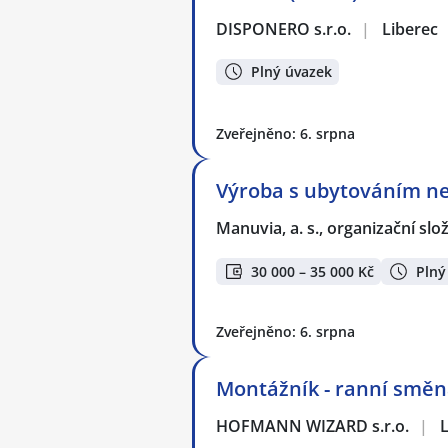
DISPONERO s.r.o.
|
Liberec
Plný úvazek
Zveřejněno: 6. srpna
Výroba s ubytováním ne
Manuvia, a. s., organizační slo
30 000 – 35 000 Kč
Plný
Zveřejněno: 6. srpna
Montážník - ranní směn
HOFMANN WIZARD s.r.o.
|
L