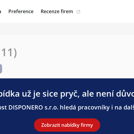
a
Preference
Recenze firem
11)
ídka už je sice pryč, ale není dův
st DISPONERO s.r.o. hledá pracovníky i na dalš
Zobrazit nabídky firmy