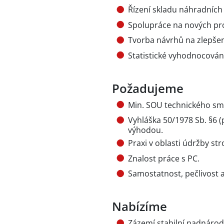
Řízení skladu náhradních d
Spolupráce na nových pro
Tvorba návrhů na zlepšen
Statistické vyhodnocování
Požadujeme
Min. SOU technického smě
Vyhláška 50/1978 Sb. §6 (p
výhodou.
Praxi v oblasti údržby str
Znalost práce s PC.
Samostatnost, pečlivost a
Nabízíme
Zázemí stabilní nadnárod