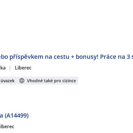
bo příspěvkem na cestu + bonusy! Práce na 3
žka
|
Liberec
 úvazek
Vhodné také pro cizince
a (A14499)
iberec