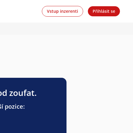
Vstup inzerenti
Přihlásit se
od zoufat.
í pozice: