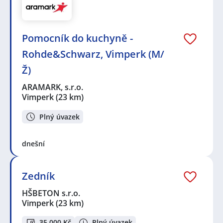
Pomocník do kuchyně -
Rohde&Schwarz, Vimperk (M/
Ž)
ARAMARK, s.r.o.
Vimperk
(23 km)
Plný úvazek
dnešní
Zedník
HŠBETON s.r.o.
Vimperk
(23 km)
35 000 Kč
Plný úvazek