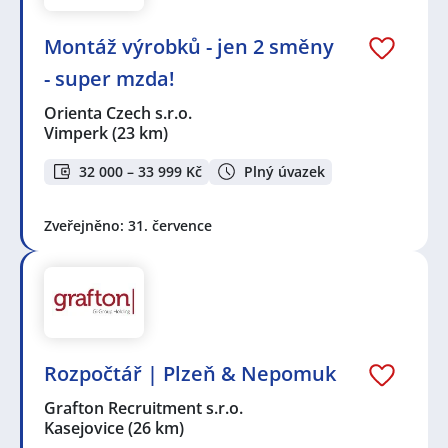
Montáž výrobků - jen 2 směny
- super mzda!
Orienta Czech s.r.o.
Vimperk
(23 km)
32 000 – 33 999 Kč
Plný úvazek
Zveřejněno: 31. července
Rozpočtář | Plzeň & Nepomuk
Grafton Recruitment s.r.o.
Kasejovice
(26 km)