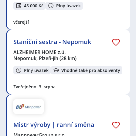
45 000 Kč
Plný úvazek
včerejší
Staniční sestra - Nepomuk
ALZHEIMER HOME z.ú.
Nepomuk, Plzeň-jih
(28 km)
Plný úvazek
Vhodné také pro absolventy
Zveřejněno: 3. srpna
Mistr výroby | ranní směna
ManpowerGroup s.r.o.