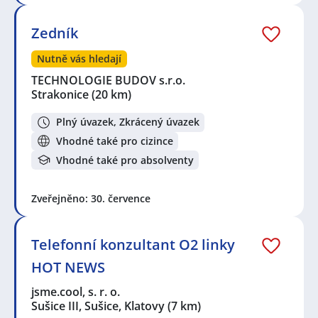
Elektrokonstruktérka
Seznam lokalit v zobrazených inzerátech:
Zedník
Celá ČR
,
Strakonice
,
Sušice III, Sušice, okres Klatovy
,
Sušice, okres Klatovy
,
Horažďovice
,
Čkyně
,
Nišovice
,
Nutně vás hledají
Vimperk II, Vimperk
,
Vimperk
,
Kasejovice
,
Nepomuk,
TECHNOLOGIE BUDOV s.r.o.
okres Plzeň-jih
,
Blatná
,
Klášter
,
Klatovy
,
Chaloupky,
Strakonice
(20 km)
Klatovy
,
Klatovy III, Klatovy
,
Bezděkov, okres Klatovy
,
Nýrsko
,
Mirotice
,
Prachatice II, Prachatice
,
Prachatice
,
Plný úvazek, Zkrácený úvazek
Písek
Vhodné také pro cizince
Vhodné také pro absolventy
Zveřejněno: 30. července
Telefonní konzultant O2 linky
HOT NEWS
jsme.cool, s. r. o.
Sušice III, Sušice, Klatovy
(7 km)