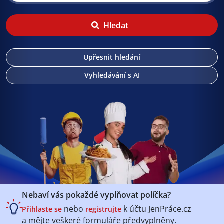
Hledat
Upřesnit hledání
Vyhledávání s AI
Nebaví vás pokaždé vyplňovat políčka?
nebo
k účtu
JenPráce.cz
Přihlaste se
registrujte
a mějte veškeré
formuláře předvyplněny.