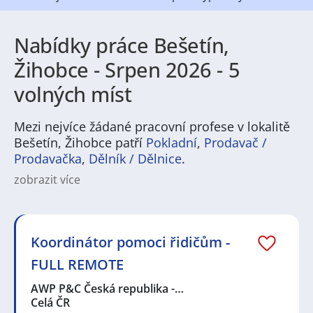
Nabídky práce Bešetín,
Žihobce - Srpen 2026 - 5
volných míst
Mezi nejvíce žádané pracovní profese v lokalitě
Bešetín, Žihobce patří
Pokladní
,
Prodavač /
Prodavačka
,
Dělník / Dělnice
.
zobrazit více
Na
JenPráce.cz
naleznete širokou nabídku pravidelně
aktualizovaných a doplňovaných inzerátů
práce
i
brigády
. Najdete zde široké množství různých oborů
a profesí, o které mají firmy aktuálně největší zájem a
Koordinátor pomoci řidičům -
je pro ně velmi podstatné obsadit pracovní pozici v co
FULL REMOTE
nejkratším možném termínu. Mezi takové profese
patří nyní nejvíce
kuchař / kuchařka
,
řidič / řidička
,
AWP P&C Česká republika -…
dělník / dělnice
,
dělník / dělnice
nebo máte zájem o
Celá ČR
profesi
prodavač / prodavačka
? Mezi nejvíce