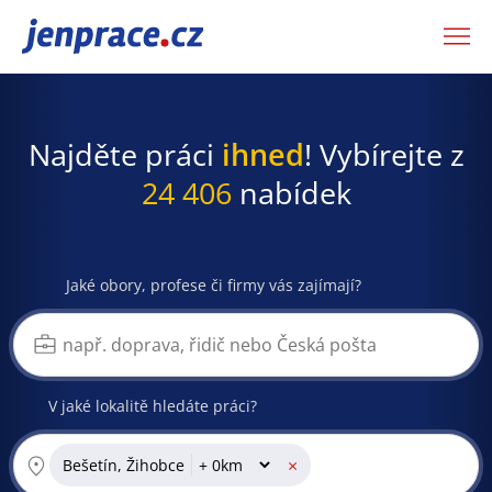
JenPráce.cz
Najděte práci
ihned
! Vybírejte z
24 406
nabídek
Jaké obory, profese či firmy vás zajímají?
V jaké lokalitě hledáte práci?
×
Bešetín, Žihobce