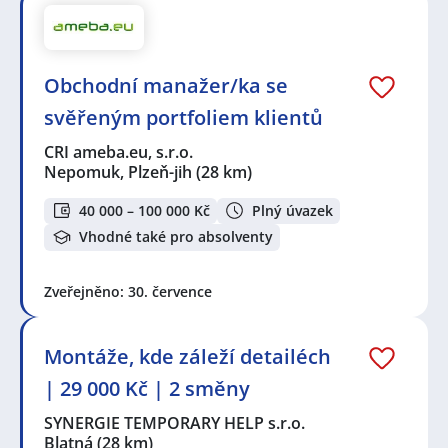
Obchodní manažer/ka se
svěřeným portfoliem klientů
CRI ameba.eu, s.r.o.
Nepomuk, Plzeň-jih
(28 km)
40 000 – 100 000 Kč
Plný úvazek
Vhodné také pro absolventy
Zveřejněno: 30. července
Montáže, kde záleží detailéch
| 29 000 Kč | 2 směny
SYNERGIE TEMPORARY HELP s.r.o.
Blatná
(28 km)