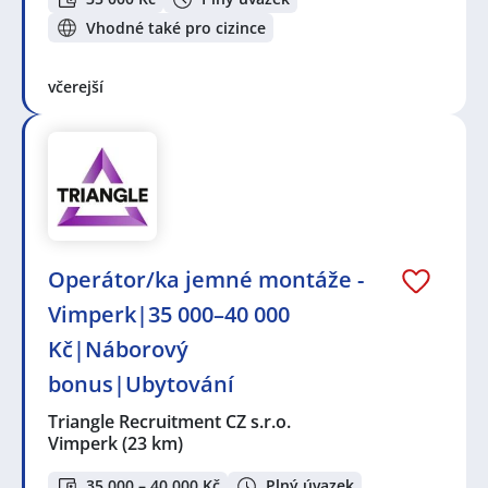
Vhodné také pro cizince
včerejší
Operátor/ka jemné montáže -
Vimperk|35 000–40 000
Kč|Náborový
bonus|Ubytování
Triangle Recruitment CZ s.r.o.
Vimperk
(23 km)
35 000 – 40 000 Kč
Plný úvazek