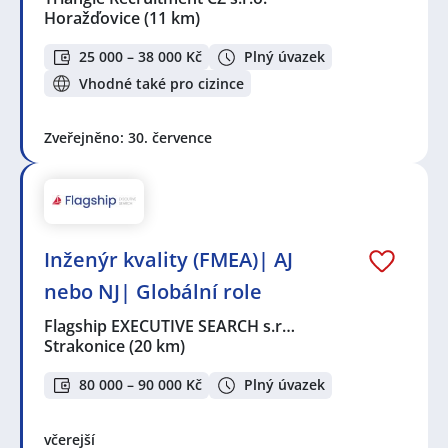
Horažďovice
(11 km)
25 000 – 38 000 Kč
Plný úvazek
Vhodné také pro cizince
Zveřejněno: 30. července
Inženýr kvality (FMEA)| AJ
nebo NJ| Globální role
Flagship EXECUTIVE SEARCH s.r…
Strakonice
(20 km)
80 000 – 90 000 Kč
Plný úvazek
včerejší