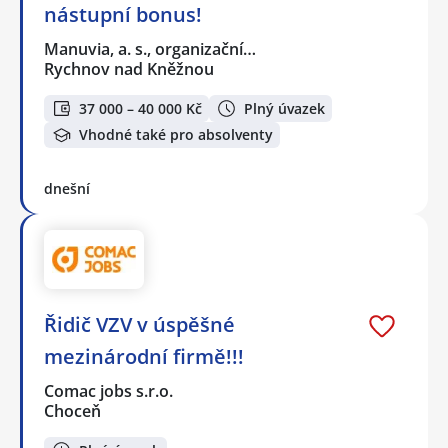
nástupní bonus!
Manuvia, a. s., organizační…
Rychnov nad Kněžnou
37 000 – 40 000 Kč
Plný úvazek
Vhodné také pro absolventy
dnešní
Řidič VZV v úspěšné
mezinárodní firmě!!!
Comac jobs s.r.o.
Choceň