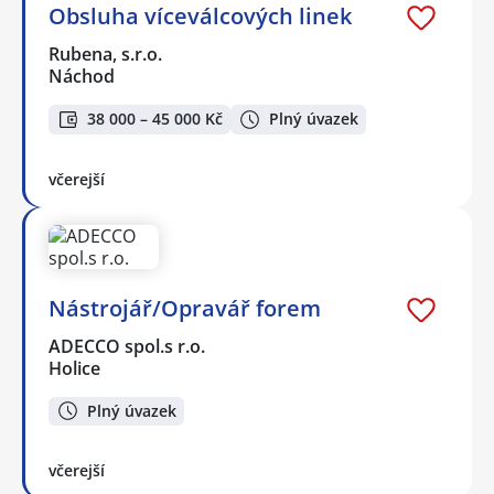
Obsluha víceválcových linek
Rubena, s.r.o.
Náchod
38 000 – 45 000 Kč
Plný úvazek
včerejší
Nástrojář/Opravář forem
ADECCO spol.s r.o.
Holice
Plný úvazek
včerejší