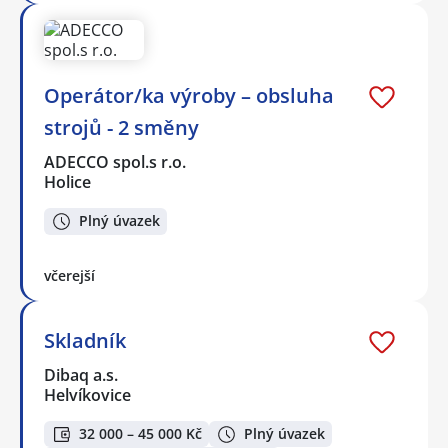
Operátor/ka výroby – obsluha
strojů - 2 směny
ADECCO spol.s r.o.
Holice
Plný úvazek
včerejší
Skladník
Dibaq a.s.
Helvíkovice
32 000 – 45 000 Kč
Plný úvazek