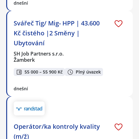
dnešní
Svářeč Tig/ Mig- HPP | 43.600
Kč čistého |2 Směny |
Ubytování
SH Job Partners s.r.o.
Žamberk
55 000 – 55 900 Kč
Plný úvazek
dnešní
Operátor/ka kontroly kvality
(m/ž)