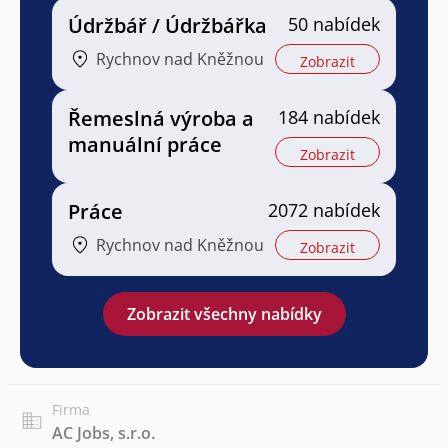
Údržbář / Údržbářka
50 nabídek
Rychnov nad Kněžnou
Zobrazit
Řemeslná výroba a
184 nabídek
manuální práce
Zobrazit
Práce
2072 nabídek
Rychnov nad Kněžnou
Zobrazit
Zobrazit všechny nabídky
Firma
AC Jobs, s.r.o.