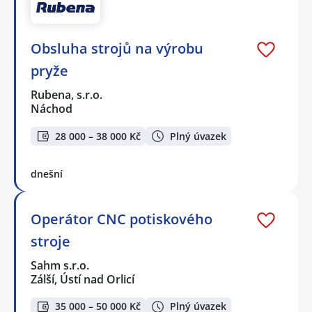
Obsluha strojů na výrobu
pryže
Rubena, s.r.o.
Náchod
28 000 – 38 000 Kč
Plný úvazek
dnešní
Operátor CNC potiskového
stroje
Sahm s.r.o.
Zálší, Ústí nad Orlicí
35 000 – 50 000 Kč
Plný úvazek