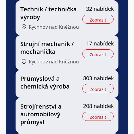
Technik / technička
32 nabídek
výroby
Zobrazit
Rychnov nad Kněžnou
Strojní mechanik /
17 nabídek
mechanička
Zobrazit
Rychnov nad Kněžnou
Průmyslová a
803 nabídek
chemická výroba
Zobrazit
Strojírenství a
208 nabídek
automobilový
Zobrazit
průmysl