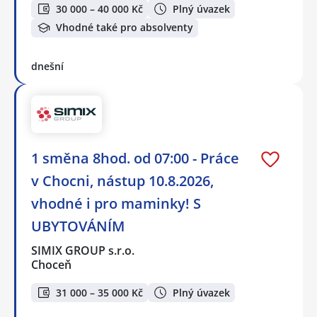
30 000 – 40 000 Kč
Plný úvazek
Vhodné také pro absolventy
dnešní
1 směna 8hod. od 07:00 - Práce
v Chocni, nástup 10.8.2026,
vhodné i pro maminky! S
UBYTOVÁNÍM
SIMIX GROUP s.r.o.
Choceň
31 000 – 35 000 Kč
Plný úvazek