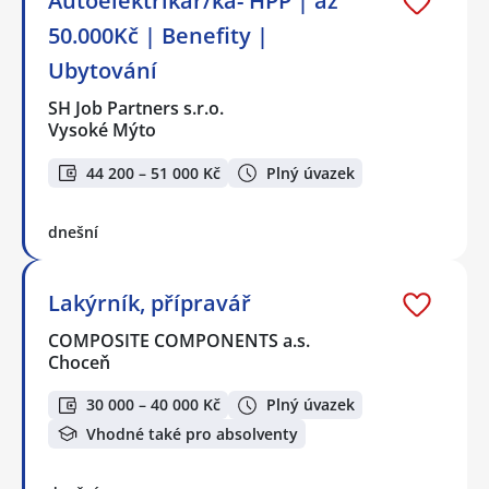
Autoelektrikář/ka- HPP | až
50.000Kč | Benefity |
Ubytování
SH Job Partners s.r.o.
Vysoké Mýto
44 200 – 51 000 Kč
Plný úvazek
dnešní
Lakýrník, přípravář
COMPOSITE COMPONENTS a.s.
Choceň
30 000 – 40 000 Kč
Plný úvazek
Vhodné také pro absolventy