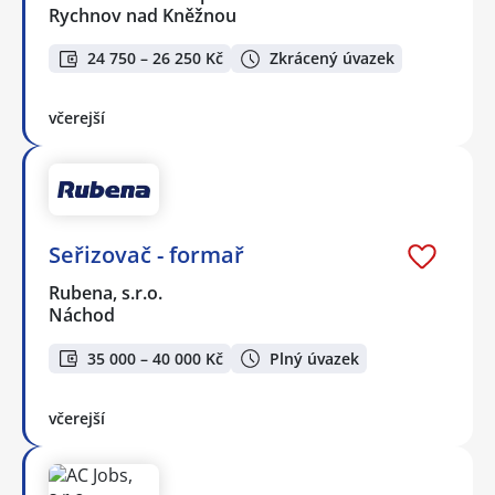
Rychnov nad Kněžnou
24 750 – 26 250 Kč
Zkrácený úvazek
včerejší
Seřizovač - formař
Rubena, s.r.o.
Náchod
35 000 – 40 000 Kč
Plný úvazek
včerejší