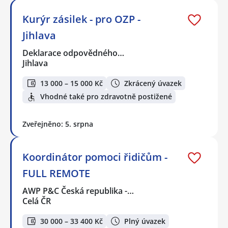
Kurýr zásilek - pro OZP -
Jihlava
Deklarace odpovědného…
Jihlava
13 000 – 15 000 Kč
Zkrácený úvazek
Vhodné také pro zdravotně postižené
Zveřejněno: 5. srpna
Koordinátor pomoci řidičům -
FULL REMOTE
AWP P&C Česká republika -…
Celá ČR
30 000 – 33 400 Kč
Plný úvazek