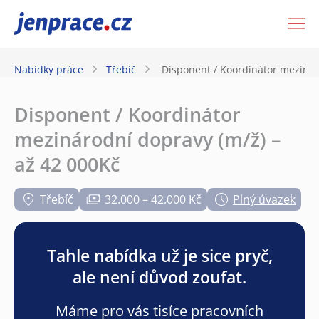
JenPráce.cz
Nabídky práce
Třebíč
Disponent / Koordinátor mezinár
Disponent / Koordinátor
mezinárodní dopravy (m/ž) –
až 42 000Kč
Třebíč
32.000 – 42.000 Kč
Plný úvazek
Tahle nabídka už je sice pryč,
ale není důvod zoufat.
Máme pro vás tisíce pracovních