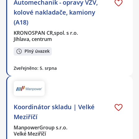
Automechanik - opravy VZV,
kolové nakladače, kamiony
(A18)
KRONOSPAN CR,spol. s r.o.
Jihlava, centrum
Plný úvazek
Zveřejněno: 5. srpna
Koordinátor skladu | Velké
Meziříčí
ManpowerGroup s.r.o.
Velké Meziříčí