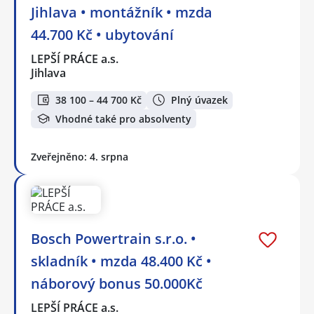
Jihlava • montážník • mzda
44.700 Kč • ubytování
LEPŠÍ PRÁCE a.s.
Jihlava
38 100 – 44 700 Kč
Plný úvazek
Vhodné také pro absolventy
Zveřejněno: 4. srpna
Bosch Powertrain s.r.o. •
skladník • mzda 48.400 Kč •
náborový bonus 50.000Kč
LEPŠÍ PRÁCE a.s.