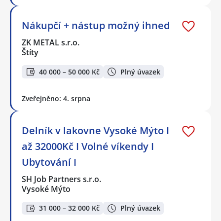
Nákupčí + nástup možný ihned
ZK METAL s.r.o.
Štíty
40 000 – 50 000 Kč
Plný úvazek
Zveřejněno: 4. srpna
Delník v lakovne Vysoké Mýto I
až 32000Kč I Volné víkendy I
Ubytování I
SH Job Partners s.r.o.
Vysoké Mýto
31 000 – 32 000 Kč
Plný úvazek