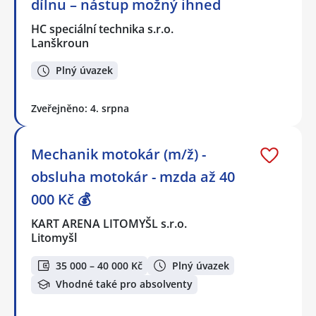
dílnu – nástup možný ihned
HC speciální technika s.r.o.
Lanškroun
Plný úvazek
Zveřejněno: 4. srpna
Mechanik motokár (m/ž) -
obsluha motokár - mzda až 40
000 Kč 💰
KART ARENA LITOMYŠL s.r.o.
Litomyšl
35 000 – 40 000 Kč
Plný úvazek
Vhodné také pro absolventy