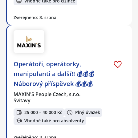
Vhodné také pro cizince
Zveřejněno: 3. srpna
Operátoři, operátorky,
manipulanti a další!! 💰💰💰
Náborový příspěvek 💰💰💰
MAXIN'S People Czech, s.r.o.
Svitavy
25 000 – 40 000 Kč
Plný úvazek
Vhodné také pro absolventy
Zveřejněno: 3. srpna