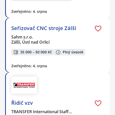
Zveřejněno: 4. srpna
Seřizovač CNC stroje Zálší
Sahm s.r.o.
Zálší, Ústí nad Orlicí
35 000 – 50 000 Kč
Plný úvazek
Zveřejněno: 4. srpna
Řidič vzv
TRANSFER International Staff…