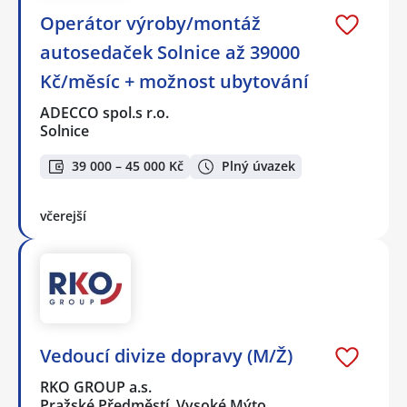
Operátor výroby/montáž
autosedaček Solnice až 39000
Kč/měsíc + možnost ubytování
ADECCO spol.s r.o.
Solnice
39 000 – 45 000 Kč
Plný úvazek
včerejší
Vedoucí divize dopravy (M/Ž)
RKO GROUP a.s.
Pražské Předměstí, Vysoké Mýto