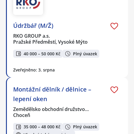
Údržbář (M/Ž)
RKO GROUP a.s.
Pražské Předměstí, Vysoké Mýto
40 000 – 50 000 Kč
Plný úvazek
Zveřejněno: 3. srpna
Montážní dělník / dělnice –
lepení oken
Zemědělsko obchodní družstvo…
Choceň
35 000 – 48 000 Kč
Plný úvazek