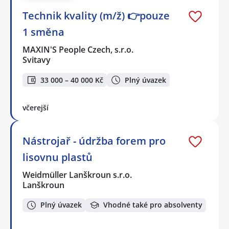
Technik kvality (m/ž) 👉pouze
1 směna
MAXIN'S People Czech, s.r.o.
Svitavy
33 000 – 40 000 Kč
Plný úvazek
včerejší
Nástrojař - údržba forem pro
lisovnu plastů
Weidmüller Lanškroun s.r.o.
Lanškroun
Plný úvazek
Vhodné také pro absolventy