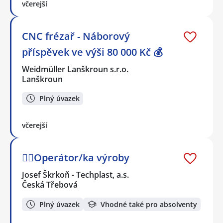
včerejší
CNC frézař - Náborový
příspěvek ve výši 80 000 Kč 💰
Weidmüller Lanškroun s.r.o.
Lanškroun
Plný úvazek
včerejší
👷‍♂️Operátor/ka výroby
Josef Škrkoň - Techplast, a.s.
Česká Třebová
Plný úvazek
Vhodné také pro absolventy