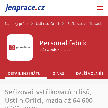
JenPráce.cz
Nabídky práce
Ústí nad Orlicí
Seřizovač vstřikovacích l
Personal fabric
32 nabídek práce
DETAIL INZERÁTU
O NÁS
DALŠÍ VOLNÉ PO
Seřizovač vstřikovacích lisů,
Ústí n.Orlicí, mzda až 64.600