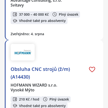
Advantage Consulting, s.r.o.
Svitavy
37 000 – 40 000 Kč
Plný úvazek
Vhodné také pro absolventy
Zveřejněno: 4. srpna
Obsluha CNC strojů (ž/m)
(A14430)
HOFMANN WIZARD s.r.o.
Vysoké Mýto
210 Kč / hod
Plný úvazek
Vhodné také pro absolventy