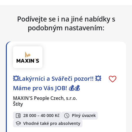
Podívejte se i na jiné nabídky s
podobným nastavením:
💥Lakýrníci a Svářeči pozor!! 💥
Máme pro Vás JOB! 💰💰
MAXIN'S People Czech, s.r.o.
Štíty
28 000 – 40 000 Kč
Plný úvazek
Vhodné také pro absolventy