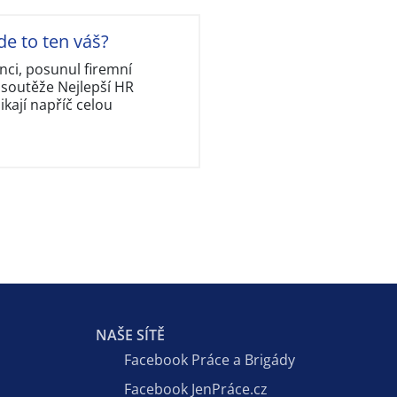
de to ten váš?
nci, posunul firemní
 soutěže Nejlepší HR
kají napříč celou
NAŠE SÍTĚ
Facebook Práce a Brigády
Facebook JenPráce.cz