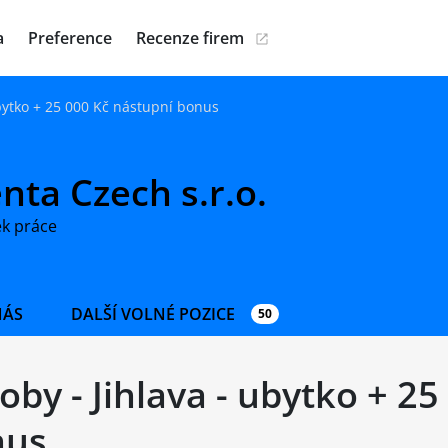
a
Preference
Recenze firem
ubytko + 25 000 Kč nástupní bonus
nta Czech s.r.o.
ek práce
NÁS
DALŠÍ VOLNÉ POZICE
50
by - Jihlava - ubytko + 25
nus