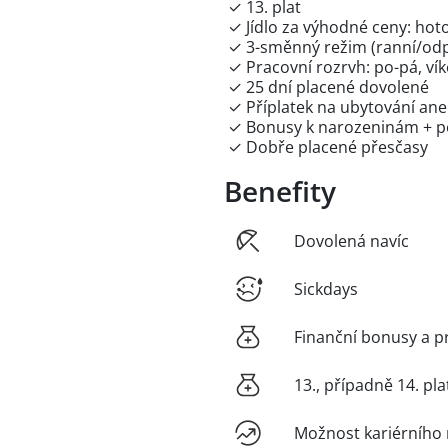
✓ 13. plat
✓ Jídlo za výhodné ceny: hoto
✓ 3-směnný režim (ranní/odp
✓ Pracovní rozrvh: po-pá, ví
✓ 25 dní placené dovolené
✓ Příplatek na ubytování aneb
✓ Bonusy k narozeninám + p
✓ Dobře placené přesčasy
Benefity
Dovolená navíc
Sickdays
Finanční bonusy a p
13., případně 14. pla
Možnost kariérního 