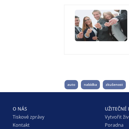
auto
nabídka
zkušenost
O NÁS
UŽITEČNÉ
Tiskové zprávy
Vytvořit ži
Kontakt
Poradna