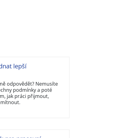
dnat lepší
rávně odpovědět? Nemusíte
šechny podmínky a poté
, jak práci přijmout,
dmítnout.