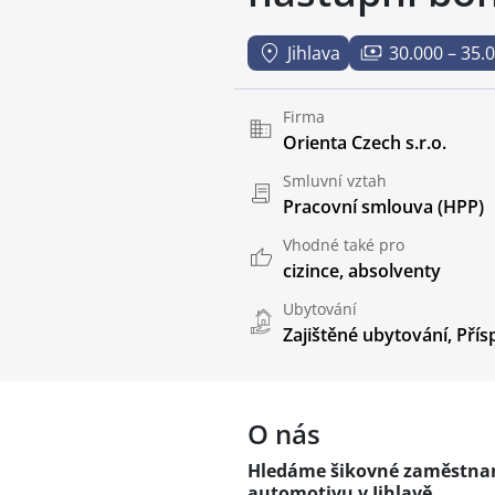
Jihlava
30.000 – 35.
Firma
Orienta Czech s.r.o.
Smluvní vztah
Pracovní smlouva (HPP)
Vhodné také pro
cizince
,
absolventy
Ubytování
Zajištěné ubytování
,
Přís
O nás
Hledáme šikovné zaměstnan
automotivu v Jihlavě.