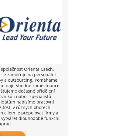
 společnost Orienta Czech,
á se zaměřuje na personální
by a outsourcing. Pomáháme
ám najít vhodné zaměstnance
jišťujeme dočasné přidělení
vníků i nábor specialistů.
idátům nabízíme pracovní
žitosti v různých oborech.
m cílem je propojovat firmy a
 a vytvářet dlouhodobě funkční
upráci.