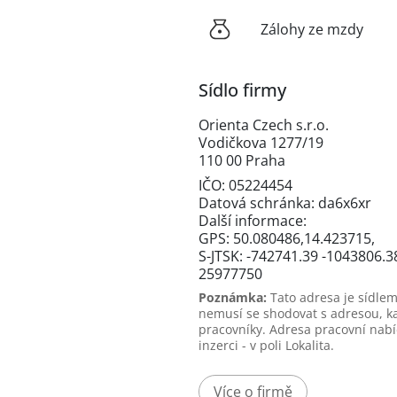
Zálohy ze mzdy
Sídlo firmy
Orienta Czech s.r.o.
Vodičkova 1277/19
110 00 Praha
IČO: 05224454
Datová schránka: da6x6xr
Další informace:
GPS: 50.080486,14.423715,
S-JTSK: -742741.39 -1043806.3
25977750
Poznámka:
Tato adresa je sídlem
nemusí se shodovat s adresou, k
pracovníky. Adresa pracovní nabí
inzerci - v poli Lokalita.
Více o firmě