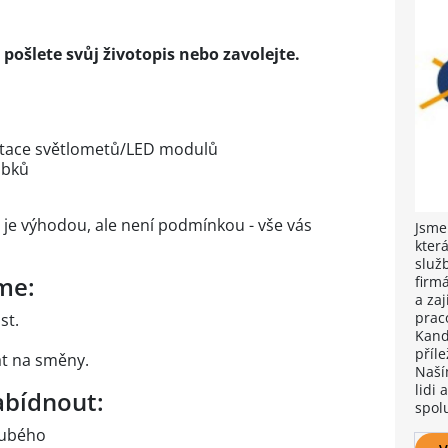
pošlete svůj životopis nebo zavolejte.
tace světlometů/LED modulů
obků
 je výhodou, ale není podmínkou - vše vás
Jsme
kter
služ
me:
firm
a za
praco
st.
Kand
příle
t na směny.
Naší
lidi
bídnout:
spol
rubého