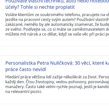
Používáte vlastní techniku, auto nebo notebo
účely? Tohle si nechte proplatit
Voláte klientům ze soukromého telefonu, pracujete na 
jezdíte na pracovní cesty svým autem? Používání vlastní
zakázané, nemělo by ale automaticky znamenat, že budet
ze svého. Podívejte se, co si máte se zaměstnavatelem d
můžete mít nárok a co dělat, když se vaše věc při práci p
Personalistka Petra Nulíčková: 30 věcí, které k
práce často nevidí
Hledání práce většina lidí zažije několikrát za život. Perso
každý den. Čtou životopisy, vedou pohovory, porovnávají
manažery. Často také velmi rychle poznají, jestli je kandi
na relevantní pozici.