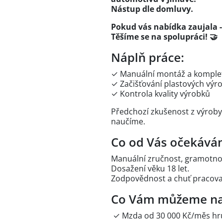
Nástup dle domluvy.
Pokud vás nabídka zaujala - 
Těšíme se na spolupráci! 🤝
Náplň práce:
✓ Manuální montáž a komple
✓ Začišťování plastových výr
✓ Kontrola kvality výrobků
Předchozí zkušenost z výroby
naučíme.
Co od Vás očekává
Manuální zručnost, gramotno
Dosažení věku 18 let.
Zodpovědnost a chuť pracova
Co Vám můžeme na
✓ Mzda od 30 000 Kč/měs h