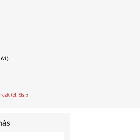
 A1)
azit tel. číslo
nás