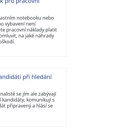
ok pro pracovní
vlastním notebooku nebo
ho vybavení není
e pracovní náklady platit
omluvit, na jaké náhrady
oškodí.
andidáti při hledání
nalisté se jím ale zabývají
 kandidáty, komunikují s
dát připravený a hlásí se