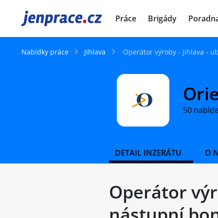
JenPráce.cz
Práce
Brigády
Poradn
Nabídky práce
Jihlava
Operátor výroby - Jihlava - 
Orie
50 nabíd
DETAIL INZERÁTU
O 
Operátor výro
nástupní bo