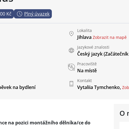
000 Kč
Plný úvazek
Lokalita
Jihlava
Zobrazit na mapě
Jazykové znalosti
Český jazyk
(Začátečník
Pracoviště
Na místě
Kontakt
pěvek na bydlení
Vytaliia Tymchenko,
Zobr
O 
ce na pozici montážního dělníka/ce do