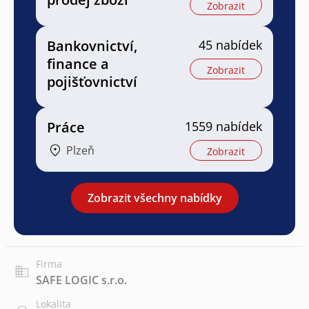
Zobrazit
Bankovnictví,
45 nabídek
finance a
Zobrazit
pojišťovnictví
Práce
1559 nabídek
Plzeň
Zobrazit
Zobrazit všechny nabídky
Firma
SAFE LOGIC s.r.o.
Lokalita