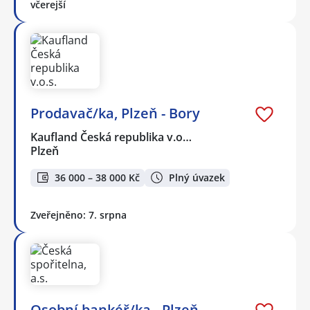
včerejší
Prodavač/ka, Plzeň - Bory
Kaufland Česká republika v.o…
Plzeň
36 000 – 38 000 Kč
Plný úvazek
Zveřejněno: 7. srpna
Osobní bankéř/ka - Plzeň,