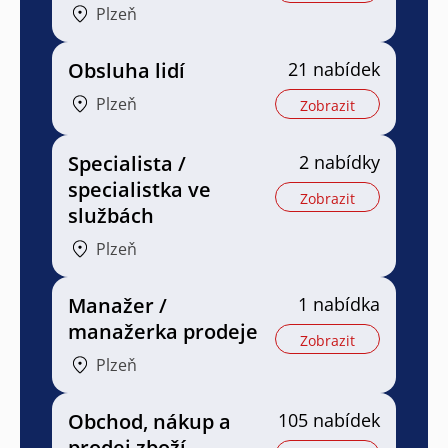
Plzeň
Obsluha lidí
21 nabídek
Plzeň
Zobrazit
Specialista /
2 nabídky
specialistka ve
Zobrazit
službách
Plzeň
Manažer /
1 nabídka
manažerka prodeje
Zobrazit
Plzeň
Obchod, nákup a
105 nabídek
prodej zboží