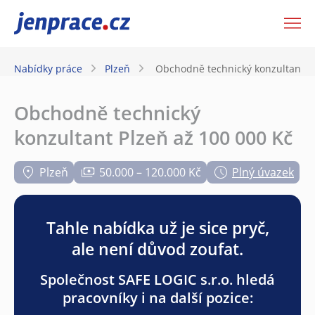
JenPráce.cz
Nabídky práce
Plzeň
Obchodně technický konzultant Pl
Obchodně technický
konzultant Plzeň až 100 000 Kč
Plzeň
50.000 – 120.000 Kč
Plný úvazek
Tahle nabídka už je sice pryč,
ale není důvod zoufat.
Společnost SAFE LOGIC s.r.o. hledá
pracovníky i na další pozice: