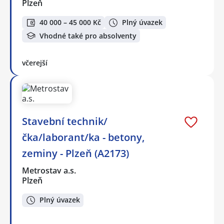
Plzeň
40 000 – 45 000 Kč
Plný úvazek
Vhodné také pro absolventy
včerejší
Stavební technik/
čka/laborant/ka - betony,
zeminy - Plzeň (A2173)
Metrostav a.s.
Plzeň
Plný úvazek