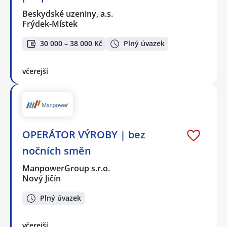
Beskydské uzeniny, a.s.
Frýdek-Místek
30 000 – 38 000 Kč
Plný úvazek
včerejší
OPERÁTOR VÝROBY | bez
nočních směn
ManpowerGroup s.r.o.
Nový Jičín
Plný úvazek
včerejší