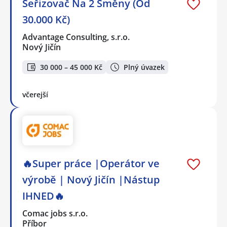
Seřizovač Na 2 Směny (Od
30.000 Kč)
Advantage Consulting, s.r.o.
Nový Jičín
30 000 – 45 000 Kč
Plný úvazek
včerejší
🔥Super práce |Operátor ve
výrobě | Nový Jičín |Nástup
IHNED🔥
Comac jobs s.r.o.
Příbor