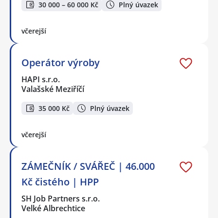
30 000 – 60 000 Kč
Plný úvazek
včerejší
Operátor výroby
HAPI s.r.o.
Valašské Meziříčí
35 000 Kč
Plný úvazek
včerejší
ZÁMEČNÍK / SVÁŘEČ | 46.000
Kč čistého | HPP
SH Job Partners s.r.o.
Velké Albrechtice