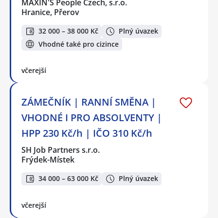
MAXIN'S People Czech, s.r.o.
Hranice, Přerov
32 000 – 38 000 Kč
Plný úvazek
Vhodné také pro cizince
včerejší
ZÁMEČNÍK | RANNÍ SMĚNA |
VHODNÉ I PRO ABSOLVENTY |
HPP 230 Kč/h | IČO 310 Kč/h
SH Job Partners s.r.o.
Frýdek-Místek
34 000 – 63 000 Kč
Plný úvazek
včerejší