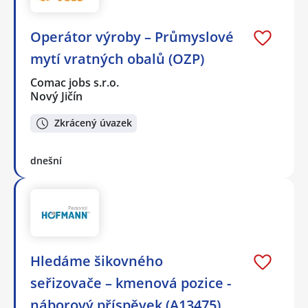
Operátor výroby – Průmyslové
mytí vratných obalů (OZP)
Comac jobs s.r.o.
Nový Jičín
Zkrácený úvazek
dnešní
Hledáme šikovného
seřizovače – kmenová pozice -
náborový příspěvek (A13475)