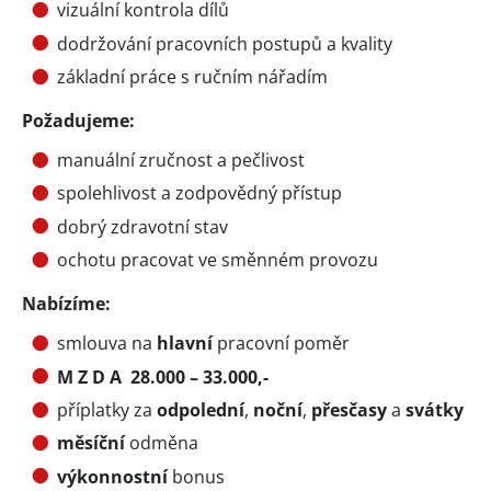
vizuální kontrola dílů
dodržování pracovních postupů a kvality
základní práce s ručním nářadím
Požadujeme:
manuální zručnost a pečlivost
spolehlivost a zodpovědný přístup
dobrý zdravotní stav
ochotu pracovat ve směnném provozu
Nabízíme:
smlouva na
hlavní
pracovní poměr
M Z D A 28.000 – 33.000,-
příplatky za
odpolední
,
noční
,
přesčasy
a
svátky
měsíční
odměna
výkonnostní
bonus