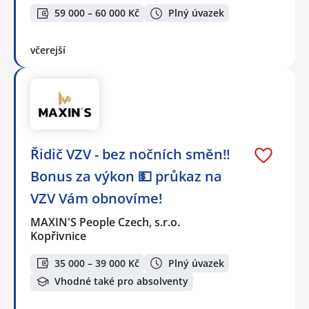
59 000 – 60 000 Kč
Plný úvazek
včerejší
Řidič VZV - bez nočních směn‼️
Bonus za výkon 💵 průkaz na
VZV Vám obnovíme!
MAXIN'S People Czech, s.r.o.
Kopřivnice
35 000 – 39 000 Kč
Plný úvazek
Vhodné také pro absolventy