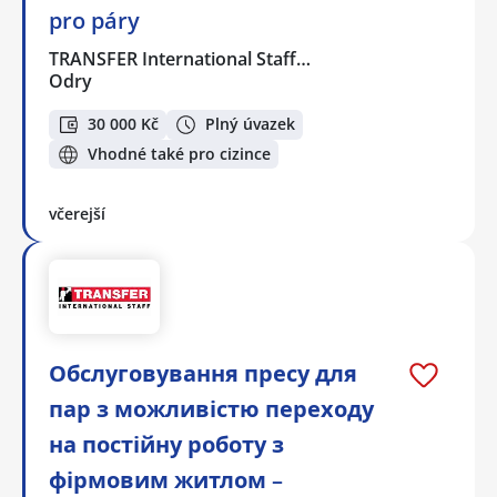
pro páry
TRANSFER International Staff…
Odry
30 000 Kč
Plný úvazek
Vhodné také pro cizince
včerejší
Обслуговування пресу для
пар з можливістю переходу
на постійну роботу з
фірмовим житлом –