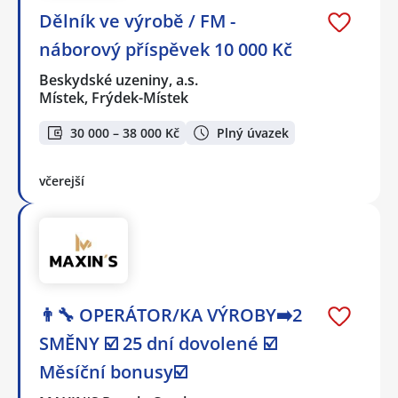
Dělník ve výrobě / FM -
náborový příspěvek 10 000 Kč
Beskydské uzeniny, a.s.
Místek, Frýdek-Místek
30 000 – 38 000 Kč
Plný úvazek
včerejší
👨‍🔧 OPERÁTOR/KA VÝROBY➡️2
SMĚNY ☑️ 25 dní dovolené ☑️
Měsíční bonusy☑️