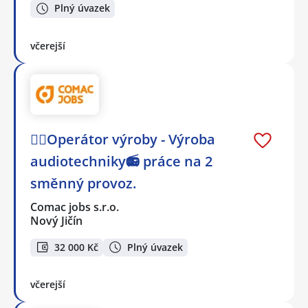
Plný úvazek
včerejší
👷‍♀️Operátor výroby - Výroba
audiotechniky📻 práce na 2
směnný provoz.
Comac jobs s.r.o.
Nový Jičín
32 000 Kč
Plný úvazek
včerejší