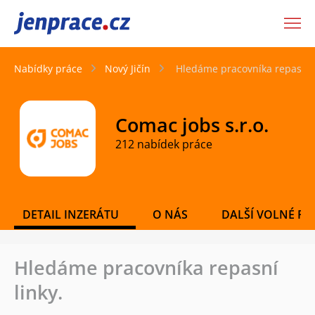
JenPráce.cz
Nabídky práce
Nový Jičín
Hledáme pracovníka repasní l
Comac jobs s.r.o.
212 nabídek práce
DETAIL INZERÁTU
O NÁS
DALŠÍ VOLNÉ PO
Hledáme pracovníka repasní
linky.