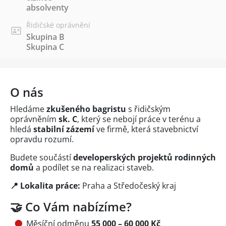
absolventy
Řidičské oprávnění
Skupina B
Skupina C
O nás
Hledáme
zkušeného bagristu
s řidičským
oprávněním
sk. C
, který se nebojí práce v terénu a
hledá
stabilní zázemí
ve firmě, která stavebnictví
opravdu rozumí.
Budete součástí
developerských projektů rodinných
domů
a podílet se na realizaci staveb.
📍 Lokalita práce:
Praha a Středočeský kraj
🤝 Co Vám nabízíme?
Měsíční odměnu
55 000 – 60 000 Kč