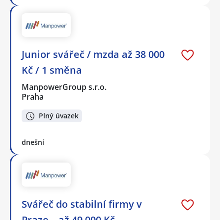
Junior svářeč / mzda až 38 000
Kč / 1 směna
ManpowerGroup s.r.o.
Praha
Plný úvazek
dnešní
Svářeč do stabilní firmy v
Praze – až 49 000 Kč