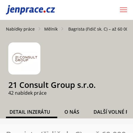
JenPráce.cz
Nabídky práce
Mělník
Bagrista (řidič sk. C) – až 60 000 
21 Consult Group s.r.o.
42 nabídek práce
DETAIL INZERÁTU
O NÁS
DALŠÍ VOLNÉ PO