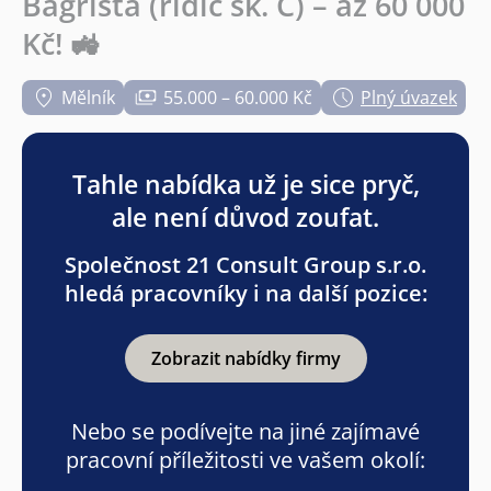
Bagrista (řidič sk. C) – až 60 000
Kč! 🚜
Mělník
55.000 – 60.000 Kč
Plný úvazek
Tahle nabídka už je sice pryč,
ale není důvod zoufat.
Společnost 21 Consult Group s.r.o.
hledá pracovníky i na další pozice:
Zobrazit nabídky firmy
Nebo se podívejte na jiné zajímavé
pracovní příležitosti ve vašem okolí: