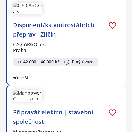
Disponent/ka vnitrostátních
přeprav - Zličín
C.S.CARGO a.s.
Praha
42 000 – 46 000 Kč
Plný úvazek
včerejší
Přípravář elektro | stavební
společnost
ManpowerGroup s.r.o.