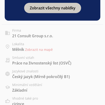
Zobrazit všechny nabídky
Firma
21 Consult Group s.r.o.
Lokalita
Mělník
Zobrazit na mapě
Smluvní vztah
Práce na živnostenský list (OSVČ)
Jazykové znalosti
Český jazyk
(Mírně pokročilý B1)
Minimální vzdělání
Základní
Vhodné také pro
cizince