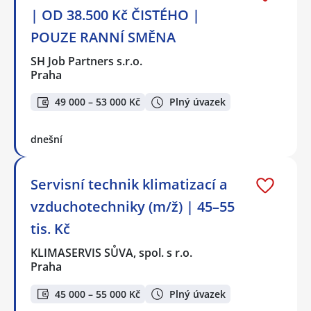
| OD 38.500 Kč ČISTÉHO |
POUZE RANNÍ SMĚNA
SH Job Partners s.r.o.
Praha
49 000 – 53 000 Kč
Plný úvazek
dnešní
Servisní technik klimatizací a
vzduchotechniky (m/ž) | 45–55
tis. Kč
KLIMASERVIS SŮVA, spol. s r.o.
Praha
45 000 – 55 000 Kč
Plný úvazek