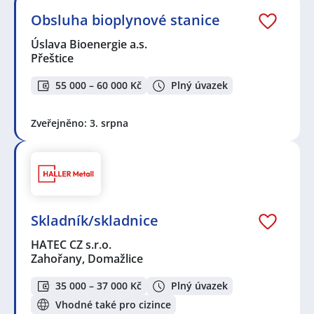
Obsluha bioplynové stanice
Úslava Bioenergie a.s.
Přeštice
55 000 – 60 000 Kč
Plný úvazek
Zveřejněno: 3. srpna
Skladník/skladnice
HATEC CZ s.r.o.
Zahořany, Domažlice
35 000 – 37 000 Kč
Plný úvazek
Vhodné také pro cizince