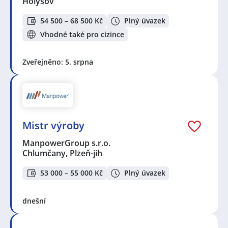
Holýšov
54 500 – 68 500 Kč
Plný úvazek
Vhodné také pro cizince
Zveřejněno: 5. srpna
Mistr výroby
ManpowerGroup s.r.o.
Chlumčany, Plzeň-jih
53 000 – 55 000 Kč
Plný úvazek
dnešní