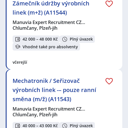
Zámečník údržby výrobních
linek (m+ž) (A11544)
Manuvia Expert Recruitment CZ…
Chlumčany, Plzeň-jih
42 000 – 48 000 Kč
Plný úvazek
Vhodné také pro absolventy
včerejší
Mechatronik / Seřizovač
výrobních linek -– pouze ranní
směna (m/ž) (A11543)
Manuvia Expert Recruitment CZ…
Chlumčany, Plzeň-jih
40 000 – 43 000 Kč
Plný úvazek