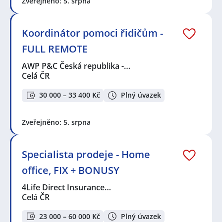
Zveřejněno: 5. srpna
Koordinátor pomoci řidičům -
FULL REMOTE
AWP P&C Česká republika -…
Celá ČR
30 000 – 33 400 Kč
Plný úvazek
Zveřejněno: 5. srpna
Specialista prodeje - Home
office, FIX + BONUSY
4Life Direct Insurance…
Celá ČR
23 000 – 60 000 Kč
Plný úvazek