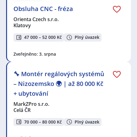
Obsluha CNC - fréza
Orienta Czech s.r.o.
Klatovy
47 000 – 52 000 Kč
Plný úvazek
Zveřejněno: 3. srpna
🔧 Montér regálových systémů
– Nizozemsko 🌍 | až 80 000 Kč
+ ubytování
MarkZPro s.r.o.
Celá ČR
70 000 – 80 000 Kč
Plný úvazek