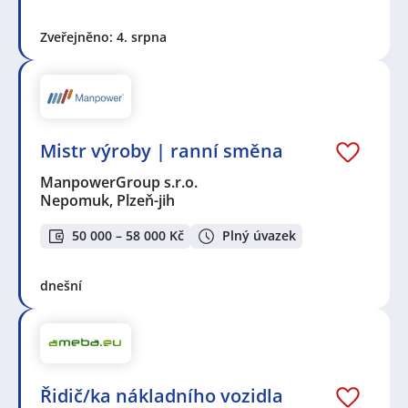
Zveřejněno: 4. srpna
Mistr výroby | ranní směna
ManpowerGroup s.r.o.
Nepomuk, Plzeň-jih
50 000 – 58 000 Kč
Plný úvazek
dnešní
Řidič/ka nákladního vozidla