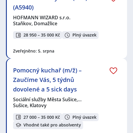
(A5940)
HOFMANN WIZARD s.r.o.
Staňkov, Domažlice
28 950 – 35 000 Kč
Plný úvazek
Zveřejněno: 5. srpna
Pomocný kuchař (m/ž) –
Zaučíme Vás, 5 týdnů
dovolené a 5 sick days
Sociální služby Města Sušice,…
Sušice, Klatovy
27 000 – 35 000 Kč
Plný úvazek
Vhodné také pro absolventy