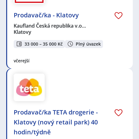
Prodavač/ka - Klatovy
Kaufland Česká republika v.o…
Klatovy
33 000 – 35 000 Kč
Plný úvazek
včerejší
Prodavač/ka TETA drogerie -
Klatovy (nový retail park) 40
hodin/týdně