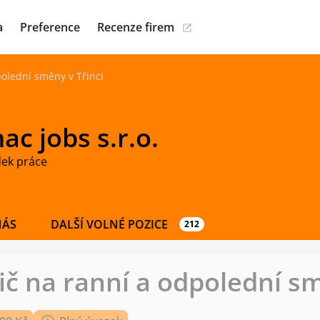
a
Preference
Recenze firem
polední směny v Třinci
c jobs s.r.o.
dek práce
NÁS
DALŠÍ VOLNÉ POZICE
212
ič na ranní a odpolední sm