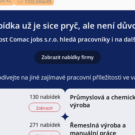
000 Kč
Plný úvazek
ídka už je sice pryč, ale není dův
st Comac jobs s.r.o. hledá pracovníky i na dalš
Zobrazit nabídky firmy
ívejte na jiné zajímavé pracovní příležitosti ve 
130 nabídek
Průmyslová a chemic
výroba
Zobrazit
271 nabídek
Řemeslná výroba a
manuální práce