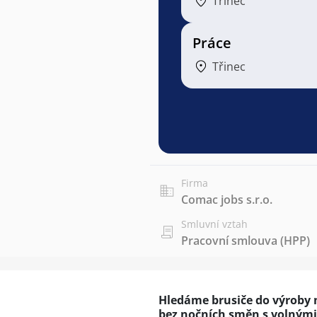
Třinec
Práce
Třinec
Firma
Comac jobs s.r.o.
Smluvní vztah
Pracovní smlouva (HPP)
Hledáme brusiče do výroby 
bez nočních směn s volnými