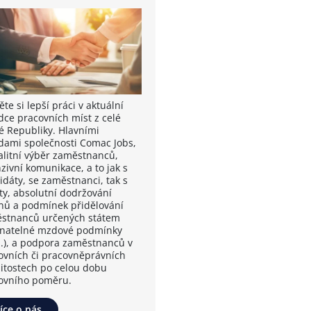
te si lepší práci v aktuální
dce pracovních míst z celé
é Republiky. Hlavními
dami společnosti Comac Jobs,
valitní výběr zaměstnanců,
zivní komunikace, a to jak s
idáty, se zaměstnanci, tak s
nty, absolutní dodržování
nů a podmínek přidělování
stnanců určených státem
vnatelné mzdové podmínky
.), a podpora zaměstnanců v
ovních či pracovněprávních
žitostech po celou dobu
ovního poměru.
íce o nás