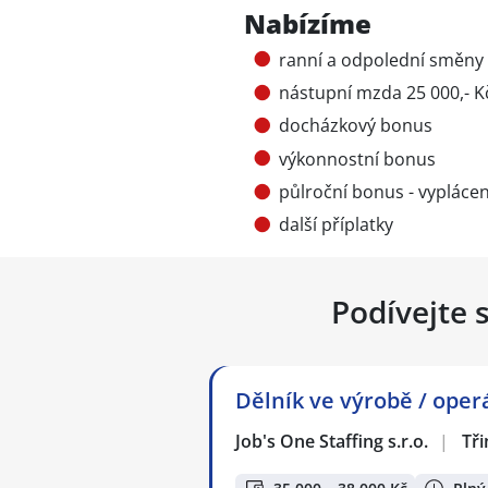
Nabízíme
ranní a odpolední směny (0
nástupní mzda 25 000,- K
docházkový bonus
výkonnostní bonus
půlroční bonus - vyplácen
další příplatky
Podívejte 
Dělník ve výrobě / oper
Job's One Staffing s.r.o.
|
Tři