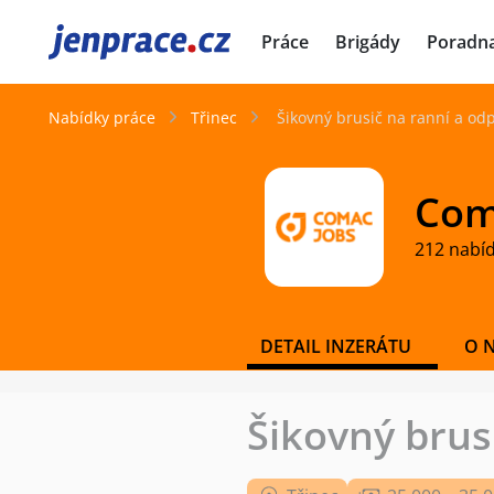
JenPráce.cz
Práce
Brigády
Poradn
Nabídky práce
Třinec
Šikovný brusič na ranní a od
Coma
212 nabí
DETAIL INZERÁTU
O 
Šikovný brus