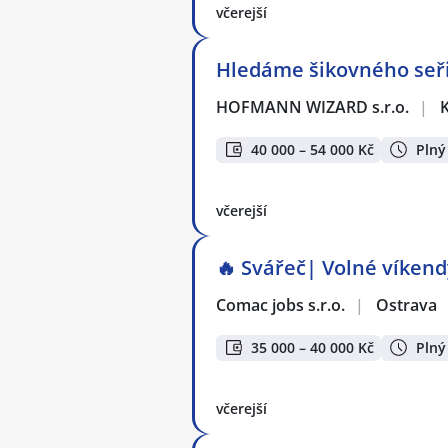
včerejší
Hledáme šikovného seři
HOFMANN WIZARD s.r.o.
|
40 000 – 54 000 Kč
Plný
včerejší
🔥 Svářeč| Volné víkendy
Comac jobs s.r.o.
|
Ostrava
35 000 – 40 000 Kč
Plný
včerejší