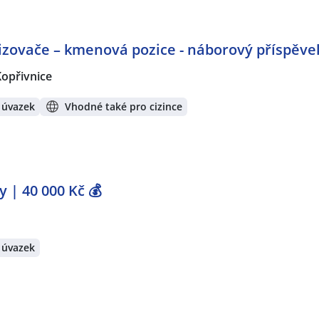
zovače – kmenová pozice - náborový příspěvek
Kopřivnice
 úvazek
Vhodné také pro cizince
 | 40 000 Kč 💰
 úvazek