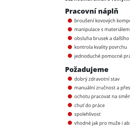
Pracovní náplň
broušení kovových kompo
manipulace s materiálem 
obsluha brusek a dalšího
kontrola kvality povrchu
jednoduché pomocné prá
Požadujeme
dobrý zdravotní stav
manuální zručnost a pře
ochotu pracovat na smě
chuť do práce
spolehlivost
vhodné jak pro muže i ab