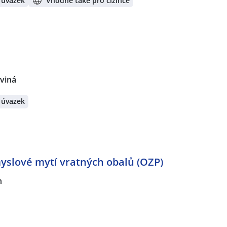
 úvazek
Vhodné také pro cizince
rviná
 úvazek
yslové mytí vratných obalů (OZP)
n