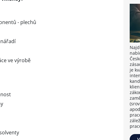
nentů - plechů
‍
 nářadí
Najdě
nabí
Česk
ce ve výrobě
zása
je k
inten
kand
klie
záko
snost
zamě
ny
(sro
apod
prac
zále
prac
solventy
V