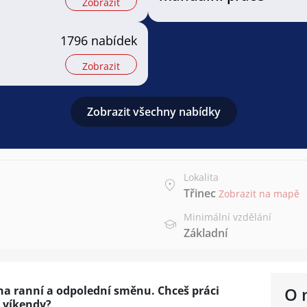
Zobrazit
1796 nabídek
Zobrazit
Zobrazit všechny nabídky
Lokalita
Třinec
Zobrazit na mapě
Minimální vzdělání
Základní
na ranní a odpolední směnu. Chceš práci
O 
 víkendy?