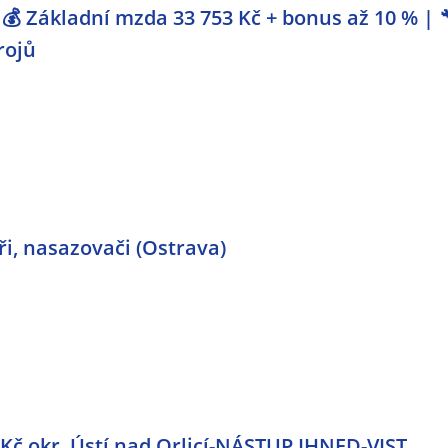
💰 Základní mzda 33 753 Kč + bonus až 10 % | 
rojů
ři, nasazovači (Ostrava)
Kč okr. Ústí nad Orlicí-NÁSTUP IHNED-VIST