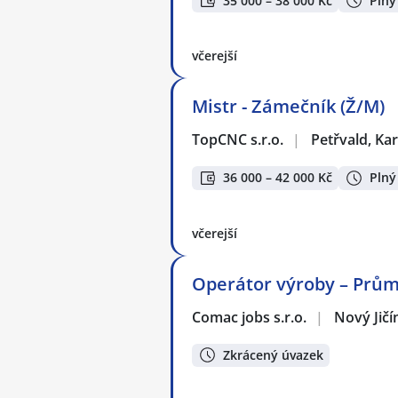
35 000 – 38 000 Kč
Plný
včerejší
Mistr - Zámečník (Ž/M)
TopCNC s.r.o.
|
Petřvald, Ka
36 000 – 42 000 Kč
Plný
včerejší
Operátor výroby – Prům
Comac jobs s.r.o.
|
Nový Jičí
Zkrácený úvazek