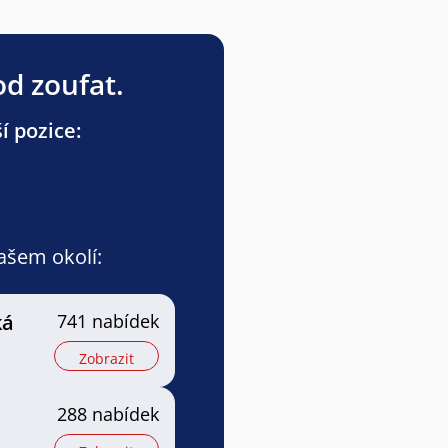
od zoufat.
í pozice:
vašem okolí:
ká
741 nabídek
Zobrazit
288 nabídek