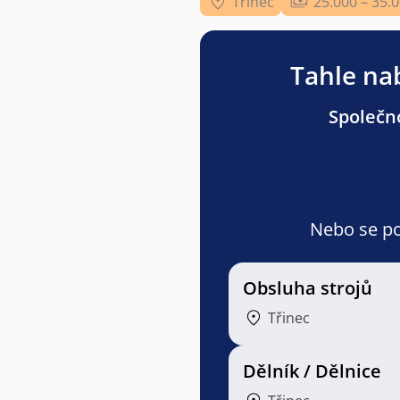
Třinec
25.000 – 35.
Tahle nab
Společno
Nebo se pod
Obsluha strojů
Třinec
Dělník / Dělnice