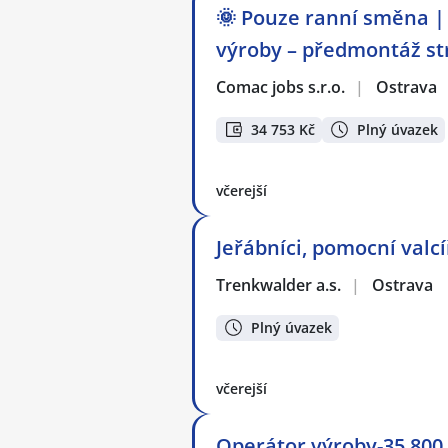
🌞 Pouze ranní směna | 
výroby – předmontáž st
Comac jobs s.r.o.
|
Ostrava
34 753 Kč
Plný úvazek
včerejší
Jeřábníci, pomocní valcí
Trenkwalder a.s.
|
Ostrava
Plný úvazek
včerejší
Operátor výroby-35.800 