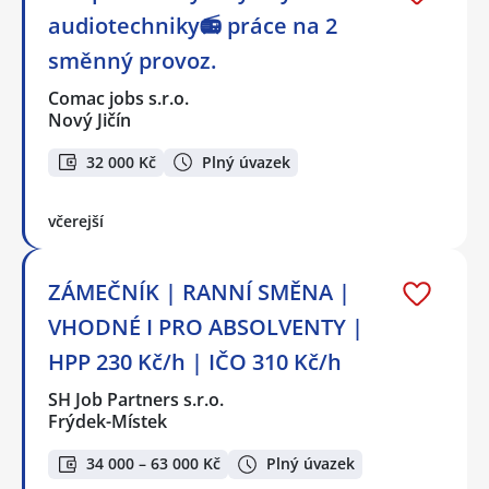
audiotechniky📻 práce na 2
směnný provoz.
Comac jobs s.r.o.
Nový Jičín
32 000 Kč
Plný úvazek
včerejší
ZÁMEČNÍK | RANNÍ SMĚNA |
VHODNÉ I PRO ABSOLVENTY |
HPP 230 Kč/h | IČO 310 Kč/h
SH Job Partners s.r.o.
Frýdek-Místek
34 000 – 63 000 Kč
Plný úvazek