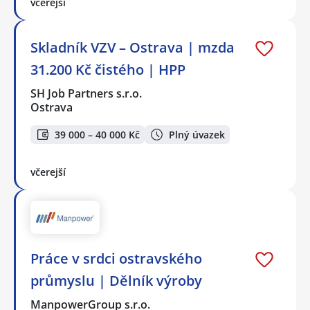
včerejší
Skladník VZV – Ostrava | mzda
31.200 Kč čistého | HPP
SH Job Partners s.r.o.
Ostrava
39 000 – 40 000 Kč
Plný úvazek
včerejší
Práce v srdci ostravského
průmyslu | Dělník výroby
ManpowerGroup s.r.o.