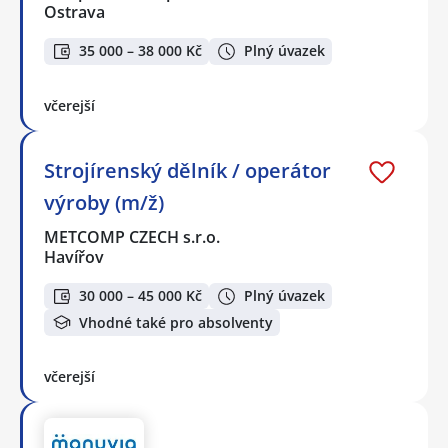
Ostrava
35 000 – 38 000 Kč
Plný úvazek
včerejší
Strojírenský dělník / operátor
výroby (m/ž)
METCOMP CZECH s.r.o.
Havířov
30 000 – 45 000 Kč
Plný úvazek
Vhodné také pro absolventy
včerejší