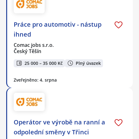
Práce pro automotiv - nástup
ihned
Comac jobs s.r.o.
Český Těšín
25 000 – 35 000 Kč
Plný úvazek
Zveřejněno: 4. srpna
Operátor ve výrobě na ranní a
odpolední směny v Třinci