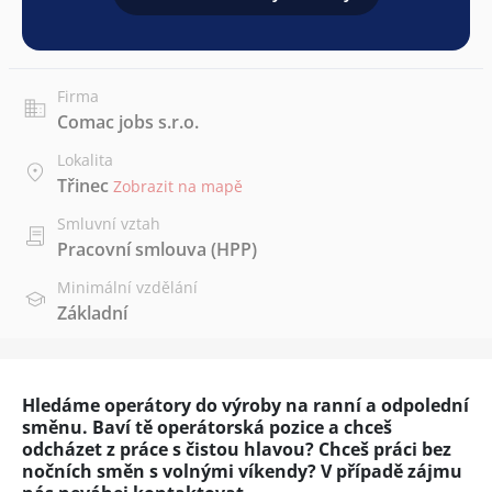
Firma
Comac jobs s.r.o.
Lokalita
Třinec
Zobrazit na mapě
Smluvní vztah
Pracovní smlouva (HPP)
Minimální vzdělání
Základní
Hledáme operátory do výroby na ranní a odpolední
směnu. Baví tě operátorská pozice a chceš
odcházet z práce s čistou hlavou? Chceš práci bez
nočních směn s volnými víkendy? V případě zájmu