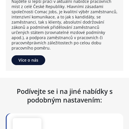
Najděte si lepší práci v aktuální nabídce pracovních
míst z celé České Republiky. Hlavními zásadami
společnosti Comac Jobs, je kvalitní výběr zaměstnanců,
intenzivní komunikace, a to jak s kandidáty, se
zaměstnanci, tak s klienty, absolutní dodržování
zákonů a podmínek přidělování zaměstnanců
určených státem (srovnatelné mzdové podmínky
apod.), a podpora zaměstnanců v pracovních či
pracovněprávních záležitostech po celou dobu
pracovního poměru.
Více o nás
Podívejte se i na jiné nabídky s
podobným nastavením: