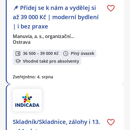
📌 Přidej se k nám a vydělej si
až 39 000 Kč | moderní bydlení
| i bez praxe
Manuvia, a. s., organizační…
Ostrava
36 500 – 39 000 Kč
Plný úvazek
Vhodné také pro absolventy
Zveřejněno: 4. srpna
Skladník/Skladnice, zálohy i 13.