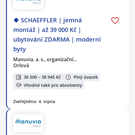
🍀 SCHAEFFLER | jemná
montáž | až 39 000 Kč |
ubytování ZDARMA | moderní
byty
Manuvia, a. s., organizační…
Orlová
36 500 – 38 945 Kč
Plný úvazek
Vhodné také pro absolventy
Zveřejněno: 4. srpna