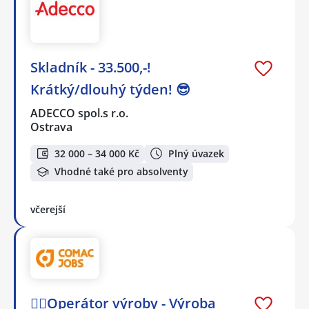
Skladník - 33.500,-!
Krátký/dlouhý týden! 😎
ADECCO spol.s r.o.
Ostrava
32 000 – 34 000 Kč
Plný úvazek
Vhodné také pro absolventy
včerejší
👷‍♀️Operátor výroby - Výroba