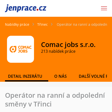
JenPráce.cz
Nabídky práce
Třinec
Operátor na ranní a odpolední s
Comac jobs s.r.o.
213 nabídek práce
DETAIL INZERÁTU
O NÁS
DALŠÍ VOLNÉ PO
Operátor na ranní a odpolední
směny v Třinci