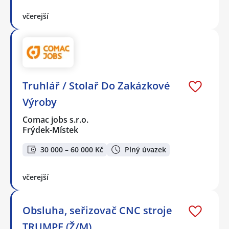
včerejší
Truhlář / Stolař Do Zakázkové
Výroby
Comac jobs s.r.o.
Frýdek-Místek
30 000 – 60 000 Kč
Plný úvazek
včerejší
Obsluha, seřizovač CNC stroje
TRUMPF (Ž/M)