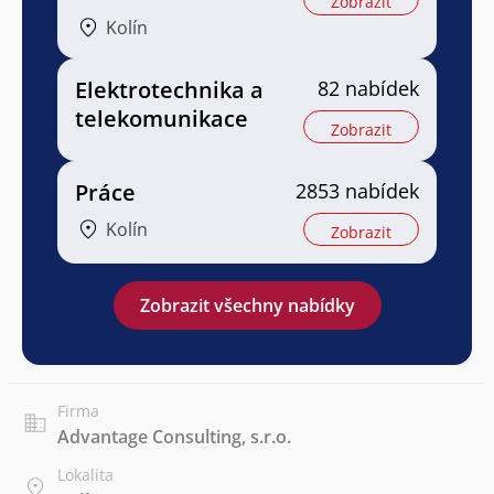
Zobrazit
Kolín
Elektrotechnika a
82 nabídek
telekomunikace
Zobrazit
Práce
2853 nabídek
Kolín
Zobrazit
Zobrazit všechny nabídky
Firma
Advantage Consulting, s.r.o.
Lokalita