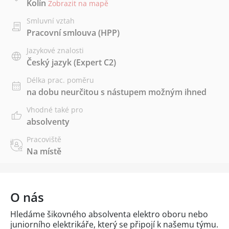
Kolín
Zobrazit na mapě
Smluvní vztah
Pracovní smlouva (HPP)
Jazykové znalosti
Český jazyk
(Expert C2)
Délka prac. poměru
na dobu neurčitou s nástupem možným ihned
Vhodné také pro
absolventy
Pracoviště
Na místě
O nás
Hledáme šikovného absolventa elektro oboru nebo
juniorního elektrikáře, který se připojí k našemu týmu.