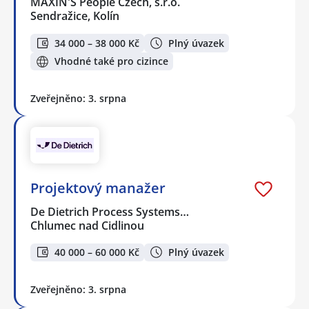
MAXIN'S People Czech, s.r.o.
Sendražice, Kolín
34 000 – 38 000 Kč
Plný úvazek
Vhodné také pro cizince
Zveřejněno: 3. srpna
Projektový manažer
De Dietrich Process Systems…
Chlumec nad Cidlinou
40 000 – 60 000 Kč
Plný úvazek
Zveřejněno: 3. srpna