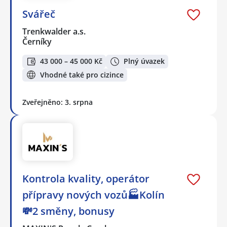
Svářeč
Trenkwalder a.s.
Černíky
43 000 – 45 000 Kč
Plný úvazek
Vhodné také pro cizince
Zveřejněno: 3. srpna
Kontrola kvality, operátor
přípravy nových vozů🏭Kolín
💸2 směny, bonusy