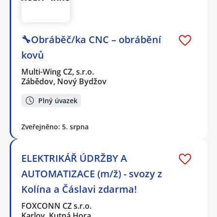
🔧Obráběč/ka CNC – obrábění
kovů
Multi-Wing CZ, s.r.o.
Zábědov, Nový Bydžov
Plný úvazek
Zveřejněno: 5. srpna
ELEKTRIKÁŘ ÚDRŽBY A
AUTOMATIZACE (m/ž) - svozy z
Kolína a Čáslavi zdarma!
FOXCONN CZ s.r.o.
Karlov, Kutná Hora