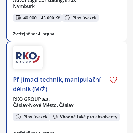
Advantage Consulting, s.r.o.
Nymburk
40 000 – 45 000 Kč
Plný úvazek
Zveřejněno: 4. srpna
Přijímací technik, manipulační
dělník (M/Ž)
RKO GROUP a.s.
Čáslav-Nové Město, Čáslav
Plný úvazek
Vhodné také pro absolventy
Zveřejněno: 4. srpna