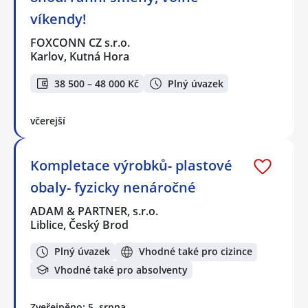
víkendy!
FOXCONN CZ s.r.o.
Karlov, Kutná Hora
38 500 – 48 000 Kč
Plný úvazek
včerejší
Kompletace výrobků- plastové
obaly- fyzicky nenáročné
ADAM & PARTNER, s.r.o.
Liblice, Český Brod
Plný úvazek
Vhodné také pro cizince
Vhodné také pro absolventy
Zveřejněno: 5. srpna