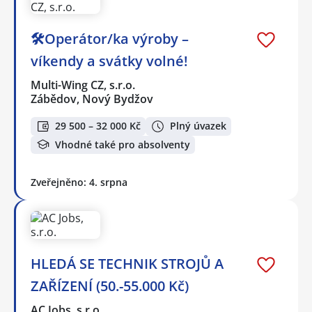
🛠️Operátor/ka výroby –
víkendy a svátky volné!
Multi-Wing CZ, s.r.o.
Zábědov, Nový Bydžov
29 500 – 32 000 Kč
Plný úvazek
Vhodné také pro absolventy
Zveřejněno: 4. srpna
HLEDÁ SE TECHNIK STROJŮ A
ZAŘÍZENÍ (50.-55.000 Kč)
AC Jobs, s.r.o.