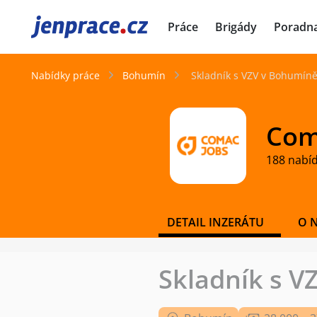
JenPráce.cz
Práce
Brigády
Poradn
Nabídky práce
Bohumín
Skladník s VZV v Bohumíně
Coma
188 nabí
DETAIL INZERÁTU
O 
Skladník s V