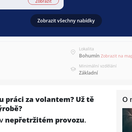
Zobrazit
Zobrazit všechny nabídky
Lokalita
Bohumín
Zobrazit na ma
Minimální vzdělání
Základní
 práci za volantem? Už tě
O 
ýrobě?
v
nepřetržitém provozu
.