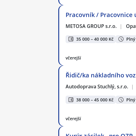
Pracovník / Pracovnice
METOSA GROUP s.r.o.
|
Opa
35 000 – 40 000 Kč
Plný
včerejší
Řidič/ka nákladního voz
Autodoprava Stuchlý, s.r.o.
|
38 000 – 45 000 Kč
Plný
včerejší
Kurýr zásilek - pro OZP 