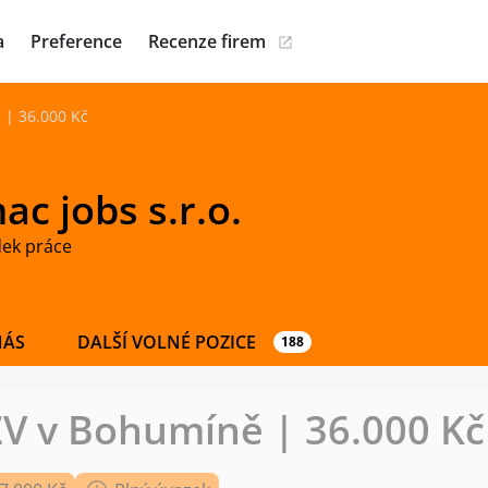
a
Preference
Recenze firem
 | 36.000 Kč
c jobs s.r.o.
dek práce
NÁS
DALŠÍ VOLNÉ POZICE
188
ZV v Bohumíně | 36.000 Kč