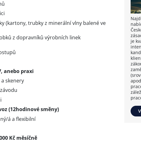
nů
ci
Najdě
y (kartony, trubky z minerální vlny balené ve
nabí
Česk
zása
obků z dopravníků výrobních linek
je k
inten
ostupů
kand
klie
záko
zamě
, anebo praxi
(sro
 a skenery
apod
prac
 závodu
zále
prac
i
ovoz (12hodinové směny)
V
ý/á a flexibilní
000 Kč měsíčně