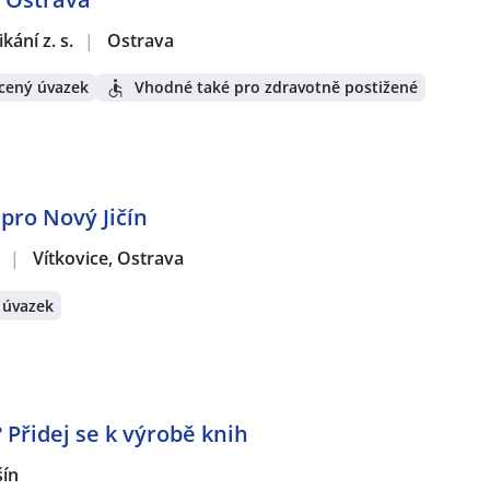
ání z. s.
|
Ostrava
cený úvazek
Vhodné také pro zdravotně postižené
 pro Nový Jičín
.
|
Vítkovice, Ostrava
 úvazek
? Přidej se k výrobě knih
šín