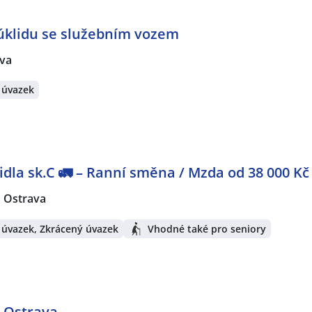
 úklidu se služebním vozem
va
 úvazek
idla sk.C 🚛 – Ranní směna / Mzda od 38 000 Kč
Ostrava
 úvazek, Zkrácený úvazek
Vhodné také pro seniory
- Ostrava