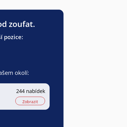
od zoufat.
í pozice:
vašem okolí:
244 nabídek
Zobrazit