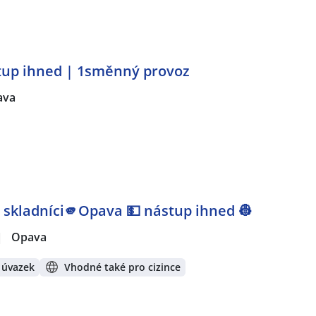
stup ihned | 1směnný provoz
ava
 | skladníci🫵Opava 💵 nástup ihned 👷
|
Opava
 úvazek
Vhodné také pro cizince