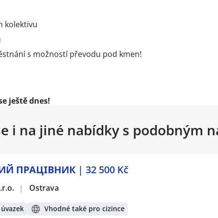
m kolektivu
u
ěstnání s možností převodu pod kmen!
se ještě dnes!
se i na jiné nabídky s podobným 
Й ПРАЦІВНИК | 32 500 Kč
r.o.
|
Ostrava
 úvazek
Vhodné také pro cizince