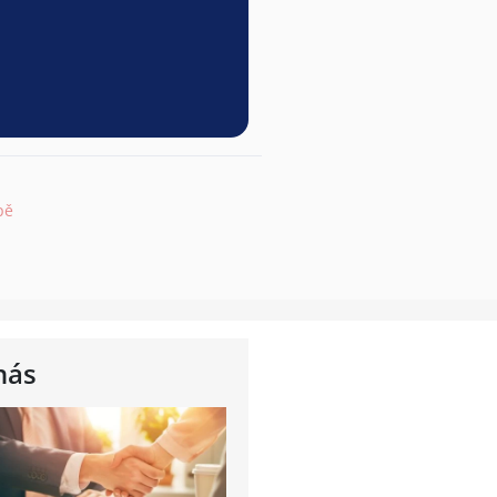
pě
nás