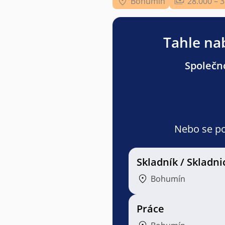
Bohumín
28.000 – 
Tahle nab
Společno
Nebo se pod
Skladník / Skladni
Bohumín
Práce