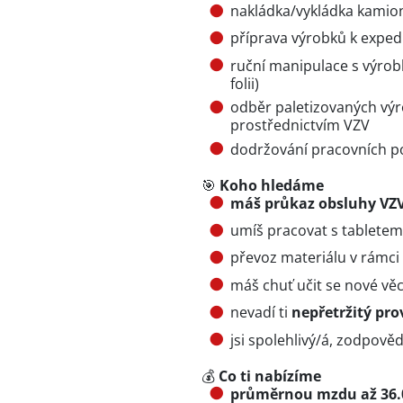
nakládka/vykládka kamio
příprava výrobků k expedi
ruční manipulace s výrobk
folii)
odběr paletizovaných výr
prostřednictvím VZV
dodržování pracovních p
🎯
Koho hledáme
máš průkaz obsluhy VZV
umíš pracovat s tabletem
převoz materiálu v rámci
máš chuť učit se nové věc
nevadí ti
nepřetržitý pr
jsi spolehlivý/á, zodpovědn
💰
Co ti nabízíme
průměrnou mzdu až 36.