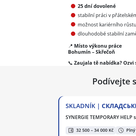
25 dní dovolené
stabilní práci v přátelské
možnost kariérního růst
dlouhodobé stabilní zam
📍
Místo výkonu práce
Bohumín – Skřečoň
📞
Zaujala tě nabídka? Ozvi 
Podívejte 
SKLADNÍK | СКЛАДСЬКИ
SYNERGIE TEMPORARY HELP s.
32 500 – 34 000 Kč
Plný