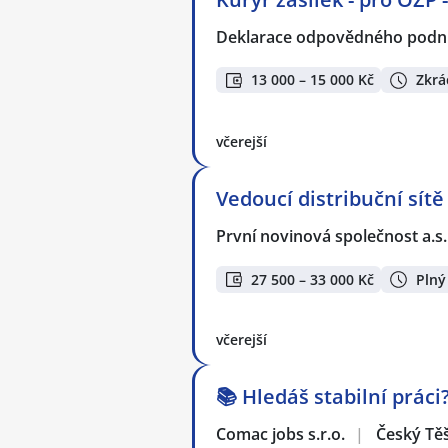
Deklarace odpovědného podnik
13 000 – 15 000 Kč
Zkrá
včerejší
Vedoucí distribuční sítě
První novinová společnost a.s
27 500 – 33 000 Kč
Plný
včerejší
📚 Hledáš stabilní práci
Comac jobs s.r.o.
|
Český Tě