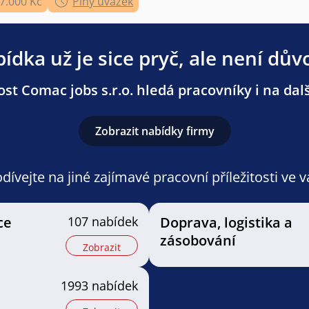
37.000 Kč
Plný úvazek
ídka už je sice pryč, ale není dův
st Comac jobs s.r.o. hledá pracovníky i na dalš
Zobrazit nabídky firmy
ívejte na jiné zajímavé pracovní příležitosti ve 
ce
107 nabídek
Doprava, logistika a
zásobování
Zobrazit
1993 nabídek