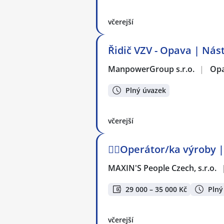
včerejší
Řidič VZV - Opava | Ná
ManpowerGroup s.r.o.
|
Op
Plný úvazek
včerejší
👷‍♂️Operátor/ka výroby
MAXIN'S People Czech, s.r.o.
29 000 – 35 000 Kč
Plný
včerejší