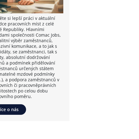
te si lepší práci v aktuální
dce pracovních míst z celé
é Republiky. Hlavními
dami společnosti Comac Jobs,
valitní výběr zaměstnanců,
zivní komunikace, a to jak s
idáty, se zaměstnanci, tak s
nty, absolutní dodržování
nů a podmínek přidělování
stnanců určených státem
vnatelné mzdové podmínky
.), a podpora zaměstnanců v
ovních či pracovněprávních
žitostech po celou dobu
ovního poměru.
íce o nás