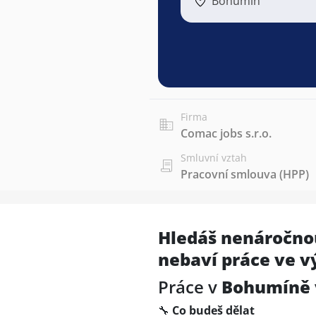
Bohumín
Firma
Comac jobs s.r.o.
Smluvní vztah
Pracovní smlouva (HPP)
Hledáš nenáročnou
nebaví práce ve v
Práce v
Bohumíně
🔧
Co budeš dělat