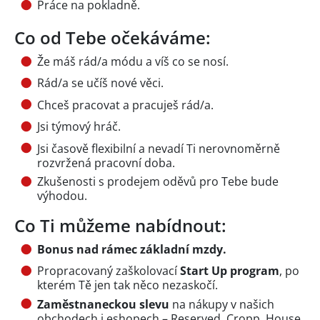
Práce na pokladně.
Co od Tebe očekáváme:
Že máš rád/a módu a víš co se nosí.
Rád/a se učíš nové věci.
Chceš pracovat a pracuješ rád/a.
Jsi týmový hráč.
Jsi časově flexibilní a nevadí Ti nerovnoměrně
rozvržená pracovní doba.
Zkušenosti s prodejem oděvů pro Tebe bude
výhodou.
Co Ti můžeme nabídnout:
Bonus nad rámec základní mzdy.
Propracovaný zaškolovací
Start Up program
, po
kterém Tě jen tak něco nezaskočí.
Zaměstnaneckou slevu
na nákupy v našich
obchodech i eshopech – Reserved, Cropp, House,