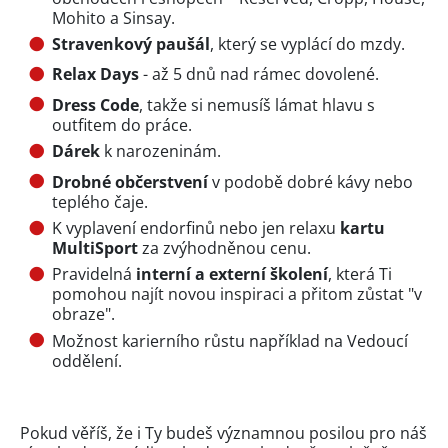
Mohito a Sinsay.
Stravenkový paušál
, který se vyplácí do mzdy.
Relax Days
- až 5 dnů nad rámec dovolené.
Dress Code
, takže si nemusíš lámat hlavu s
outfitem do práce.
Dárek
k narozeninám.
Drobné občerstvení
v podobě dobré kávy nebo
teplého čaje.
K vyplavení endorfinů nebo jen relaxu
kartu
MultiSport
za zvýhodněnou cenu.
Pravidelná
interní a externí školení
, která Ti
pomohou najít novou inspiraci a přitom zůstat "v
obraze".
Možnost karierního růstu například na Vedoucí
oddělení.
Pokud věříš, že i Ty budeš významnou posilou pro náš