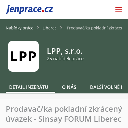
JenPráce.cz
Nabídky práce
Liberec
Prodavač/ka pokladní zkrácený 
LPP, s.r.o.
25 nabídek práce
DETAIL INZERÁTU
O NÁS
DALŠÍ VOLNÉ PO
Prodavač/ka pokladní zkrácený
úvazek - Sinsay FORUM Liberec