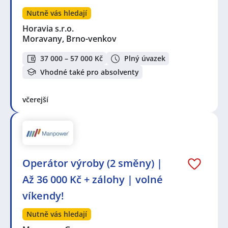
Nutně vás hledají
Horavia s.r.o.
Moravany, Brno-venkov
37 000 – 57 000 Kč
Plný úvazek
Vhodné také pro absolventy
včerejší
Operátor výroby (2 směny) |
Až 36 000 Kč + zálohy | volné
víkendy!
Nutně vás hledají