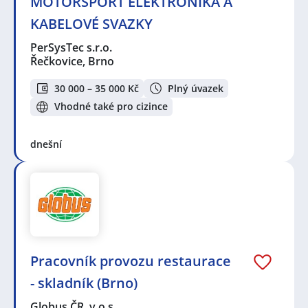
MOTORSPORT ELEKTRONIKA A
KABELOVÉ SVAZKY
PerSysTec s.r.o.
Řečkovice, Brno
30 000 – 35 000 Kč
Plný úvazek
Vhodné také pro cizince
dnešní
Pracovník provozu restaurace
- skladník (Brno)
Globus ČR, v.o.s.