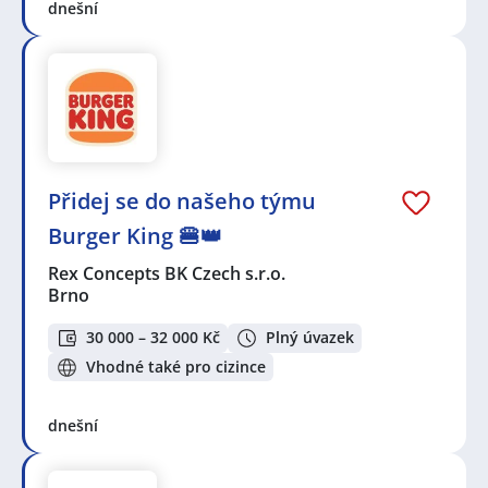
dnešní
Přidej se do našeho týmu
Burger King 🍔👑
Rex Concepts BK Czech s.r.o.
Brno
30 000 – 32 000 Kč
Plný úvazek
Vhodné také pro cizince
dnešní