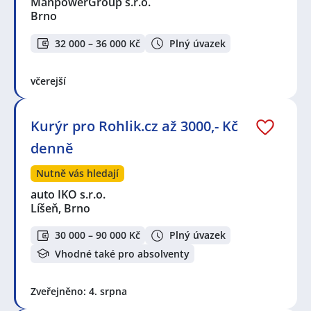
ManpowerGroup s.r.o.
Brno
32 000 – 36 000 Kč
Plný úvazek
včerejší
Kurýr pro Rohlik.cz až 3000,- Kč
denně
Nutně vás hledají
auto IKO s.r.o.
Líšeň, Brno
30 000 – 90 000 Kč
Plný úvazek
Vhodné také pro absolventy
Zveřejněno: 4. srpna