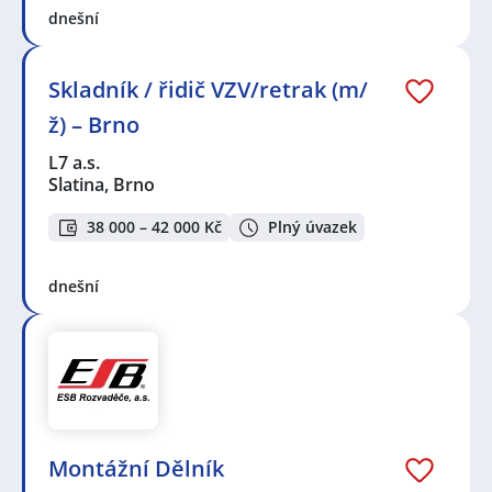
dnešní
Skladník / řidič VZV/retrak (m/
ž) – Brno
L7 a.s.
Slatina, Brno
38 000 – 42 000 Kč
Plný úvazek
dnešní
Montážní Dělník