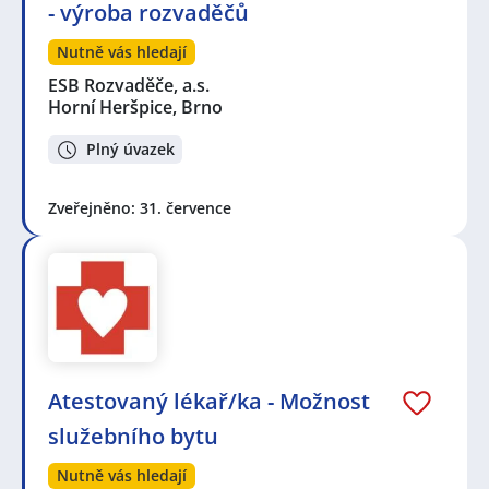
- výroba rozvaděčů
Nutně vás hledají
ESB Rozvaděče, a.s.
Horní Heršpice, Brno
Plný úvazek
Zveřejněno: 31. července
Atestovaný lékař/ka - Možnost
služebního bytu
Nutně vás hledají