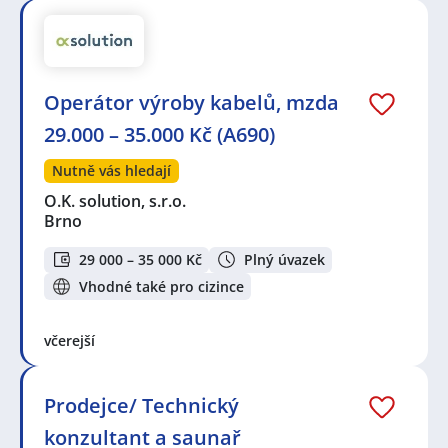
Operátor výroby kabelů, mzda
29.000 – 35.000 Kč (A690)
Nutně vás hledají
O.K. solution, s.r.o.
Brno
29 000 – 35 000 Kč
Plný úvazek
Vhodné také pro cizince
včerejší
Prodejce/ Technický
konzultant a saunař