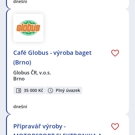
dnešní
Café Globus - výroba baget
(Brno)
Globus ČR, v.o.s.
Brno
35 000 Kč
Plný úvazek
dnešní
Přípravář výroby -