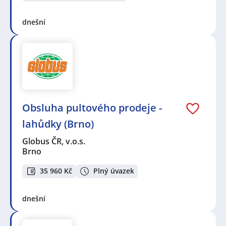
dnešní
Obsluha pultového prodeje -
lahůdky (Brno)
Globus ČR, v.o.s.
Brno
35 960 Kč
Plný úvazek
dnešní