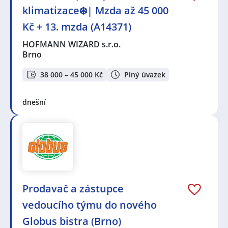
klimatizace❄️| Mzda až 45 000
Kč + 13. mzda (A14371)
HOFMANN WIZARD s.r.o.
Brno
38 000 – 45 000 Kč
Plný úvazek
dnešní
Prodavač a zástupce
vedoucího týmu do nového
Globus bistra (Brno)