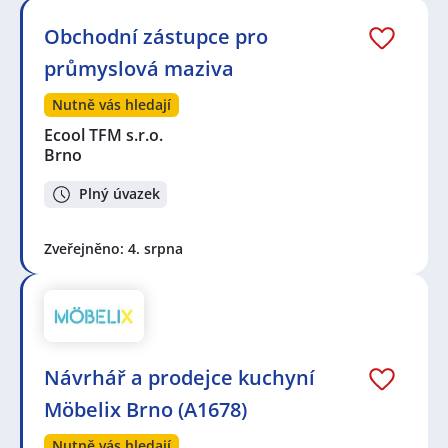
Obchodní zástupce pro
průmyslová maziva
Nutně vás hledají
Ecool TFM s.r.o.
Brno
Plný úvazek
Zveřejněno: 4. srpna
Návrhář a prodejce kuchyní
Möbelix Brno (A1678)
Nutně vás hledají