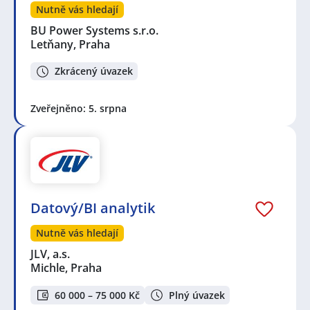
Nutně vás hledají
BU Power Systems s.r.o.
Letňany, Praha
Zkrácený úvazek
Zveřejněno: 5. srpna
Datový/BI analytik
Nutně vás hledají
JLV, a.s.
Michle, Praha
60 000 – 75 000 Kč
Plný úvazek