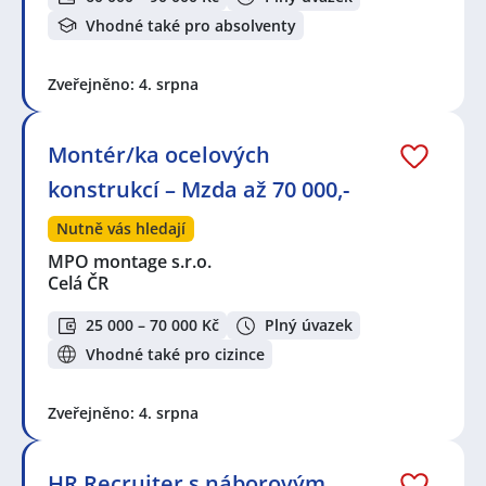
Vhodné také pro absolventy
Zveřejněno: 4. srpna
Montér/ka ocelových
konstrukcí – Mzda až 70 000,-
Nutně vás hledají
MPO montage s.r.o.
Celá ČR
25 000 – 70 000 Kč
Plný úvazek
Vhodné také pro cizince
Zveřejněno: 4. srpna
HR Recruiter s náborovým