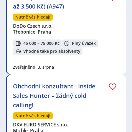
až 3.500 Kč) (A947)
Nutně vás hledají
DoDo Czech s.r.o.
Třebonice, Praha
45 000 – 75 000 Kč
Plný úvazek
Vhodné také pro absolventy
Zveřejněno: 3. srpna
Obchodní konzultant - Inside
Sales Hunter – žádný cold
calling!
Nutně vás hledají
DKV EURO SERVICE s.r.o.
Michle, Praha