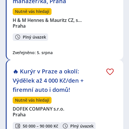
manažer/ka, Praha
Nutně vás hledají
H & M Hennes & Mauritz CZ, s…
Praha
Plný úvazek
Zveřejněno: 5. srpna
🔥 Kurýr v Praze a okolí:
Výdělek až 4 000 Kč/den +
firemní auto i domů!
Nutně vás hledají
DOFEK COMPANY s.r.o.
Praha
50 000 – 90 000 Kč
Plný úvazek