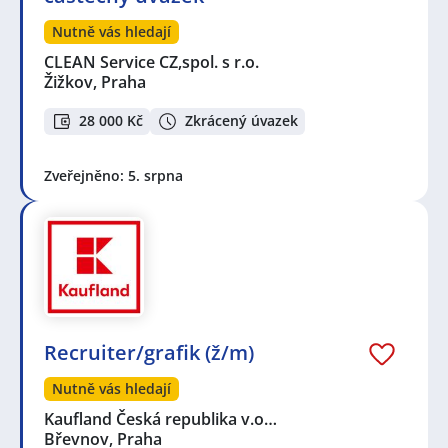
Nutně vás hledají
CLEAN Service CZ,spol. s r.o.
Žižkov, Praha
28 000 Kč
Zkrácený úvazek
Zveřejněno: 5. srpna
Recruiter/grafik (ž/m)
Nutně vás hledají
Kaufland Česká republika v.o…
Břevnov, Praha