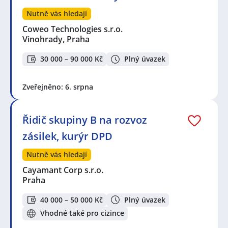
Nutně vás hledají
Coweo Technologies s.r.o.
Vinohrady, Praha
30 000 – 90 000 Kč
Plný úvazek
Zveřejněno: 6. srpna
Řidič skupiny B na rozvoz
zásilek, kurýr DPD
Nutně vás hledají
Cayamant Corp s.r.o.
Praha
40 000 – 50 000 Kč
Plný úvazek
Vhodné také pro cizince