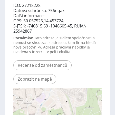
IČO: 27218228
Datová schránka: 756nqak
Další informace:
GPS: 50.057526,14.453724,
S-JTSK: -740815.69 -1046605.45, RUIAN:
25942867
Poznámka:
Tato adresa je sídlem společnosti a
nemusí se shodovat s adresou, kam firma hledá
nové pracovníky. Adresa pracovní nabídky je
uvedena v inzerci - v poli Lokalita.
Recenze od zaměstnanců
Zobrazit na mapě