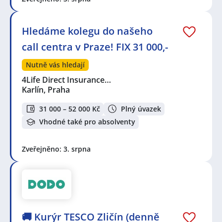
Hledáme kolegu do našeho
call centra v Praze! FIX 31 000,-
Nutně vás hledají
4Life Direct Insurance…
Karlín, Praha
31 000 – 52 000 Kč
Plný úvazek
Vhodné také pro absolventy
Zveřejněno: 3. srpna
🚚 Kurýr TESCO Zličín (denně