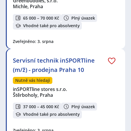
Greenbuddies, s.r.o.
Michle, Praha
65 000 – 70 000 Kč
Plný úvazek
Vhodné také pro absolventy
Zveřejněno: 3. srpna
Servisní technik inSPORTline
(m/ž) - prodejna Praha 10
Nutně vás hledají
inSPORTline stores s.r.o.
Štěrboholy, Praha
37 000 – 45 000 Kč
Plný úvazek
Vhodné také pro absolventy
Zveřejněno: 3. srpna