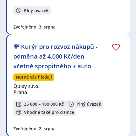
Plný úvazek
Zveřejněno: 3. srpna
💸 Kurýr pro rozvoz nákupů -
odměna až 4.000 Kč/den
včetně spropitného + auto
Nutně vás hledají
Quixy s.r.o.
Praha
35 000 – 100 000 Kč
Plný úvazek
Vhodné také pro cizince
Zveřejněno: 2. srpna