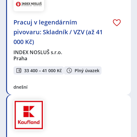
Pracuj v legendárním
pivovaru: Skladník / VZV (až 41
000 Kč)
INDEX NOSLUŠ s.r.o.
Praha
33 400 – 41 000 Kč
Plný úvazek
dnešní