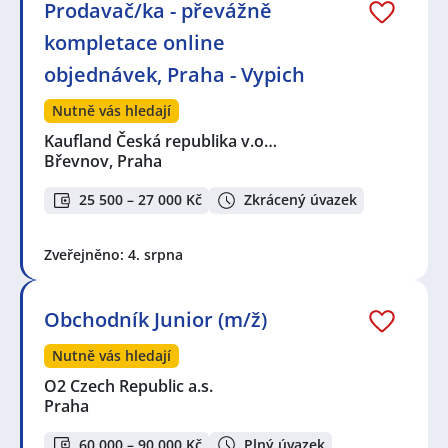
Prodavač/ka - převážně
kompletace online
objednávek, Praha - Vypich
Nutně vás hledají
Kaufland Česká republika v.o…
Břevnov, Praha
25 500 – 27 000 Kč
Zkrácený úvazek
Zveřejněno: 4. srpna
Obchodník Junior (m/ž)
Nutně vás hledají
O2 Czech Republic a.s.
Praha
60 000 – 90 000 Kč
Plný úvazek