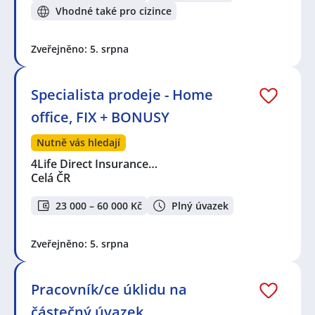
Vhodné také pro cizince
Zveřejněno: 5. srpna
Specialista prodeje - Home
office, FIX + BONUSY
Nutně vás hledají
4Life Direct Insurance…
Celá ČR
23 000 – 60 000 Kč
Plný úvazek
Zveřejněno: 5. srpna
Pracovník/ce úklidu na
částečný úvazek