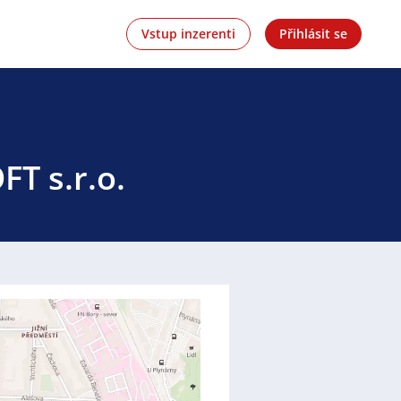
Vstup inzerenti
Přihlásit se
T s.r.o.