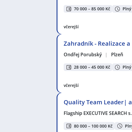
70 000 – 85 000 Kč
Plný
včerejší
Zahradník - Realizace 
Ondřej Porubský
|
Plzeň
28 000 – 45 000 Kč
Plný
včerejší
Quality Team Leader| a
Flagship EXECUTIVE SEARCH s.
80 000 – 100 000 Kč
Pln