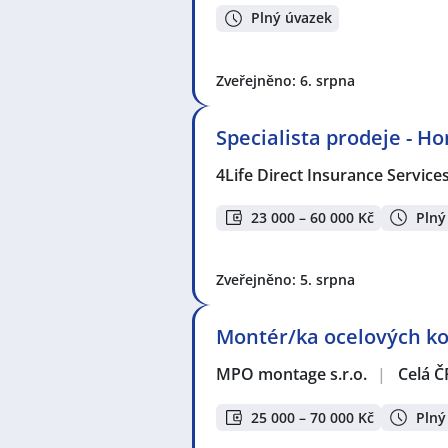
Plný úvazek
Zveřejněno: 6. srpna
Specialista prodeje - H
4Life Direct Insurance Service
23 000 – 60 000 Kč
Plný
Zveřejněno: 5. srpna
Montér/ka ocelových kon
MPO montage s.r.o.
|
Celá Č
25 000 – 70 000 Kč
Plný