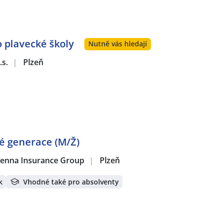
o plavecké školy
Nutně vás hledají
.s.
|
Plzeň
é generace (M/Ž)
 Vienna Insurance Group
|
Plzeň
k
Vhodné také pro absolventy