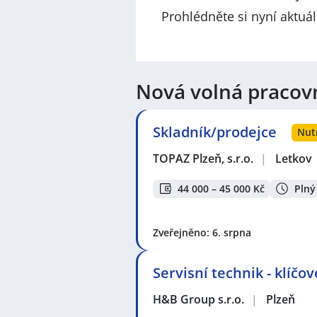
Prohlédněte si nyní aktuá
Nová volná pracov
Skladník/prodejce
Nut
TOPAZ Plzeň, s.r.o.
|
Letkov
44 000 – 45 000 Kč
Plný
Zveřejněno: 6. srpna
Servisní technik - klíčo
H&B Group s.r.o.
|
Plzeň