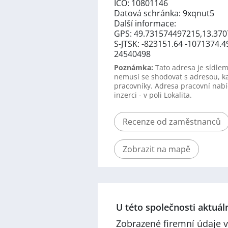
IČO: 10801146
Datová schránka: 9xqnut5
Další informace:
GPS: 49.731574497215,13.37
S-JTSK: -823151.64 -1071374.4
24540498
Poznámka:
Tato adresa je sídlem
nemusí se shodovat s adresou, k
pracovníky. Adresa pracovní nabí
inzerci - v poli Lokalita.
Recenze od zaměstnanců
Zobrazit na mapě
U této společnosti aktuá
Zobrazené firemní údaje v