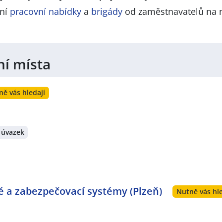
lní
pracovní nabídky
a
brigády
od zaměstnavatelů na 
ní místa
ně vás hledají
 úvazek
vé a zabezpečovací systémy (Plzeň)
Nutně vás hle