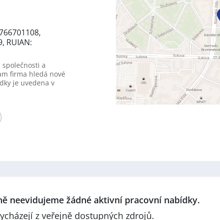
0766701108,
9, RUIAN:
 společnosti a
am firma hledá nové
dky je uvedena v
lně neevidujeme žádné aktivní pracovní nabídky.
ycházejí z veřejně dostupných zdrojů.