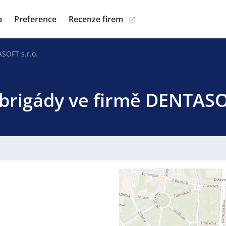
a
Preference
Recenze firem
SOFT s.r.o.
 brigády ve firmě DENTASOF