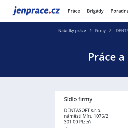
JenPráce.cz
Práce
Brigády
Poradn
Nabídky práce
Firmy
DENTA
Práce a
Sídlo firmy
DENTASOFT s.r.o.
náměstí Míru 1076/2
301 00 Plzeň