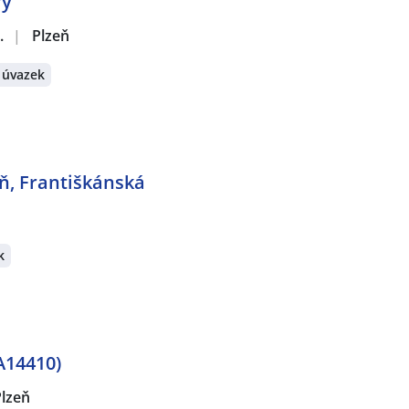
ry
.
|
Plzeň
 úvazek
ň, Františkánská
k
A14410)
Plzeň