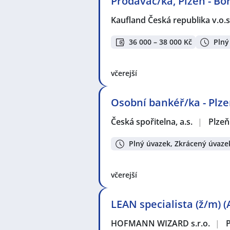
Prodavač/ka, Plzeň - Bo
Kaufland Česká republika v.o.s
36 000 – 38 000 Kč
Plný
včerejší
Osobní bankéř/ka - Plze
Česká spořitelna, a.s.
|
Plzeň
Plný úvazek, Zkrácený úvaze
včerejší
LEAN specialista (ž/m) (
HOFMANN WIZARD s.r.o.
|