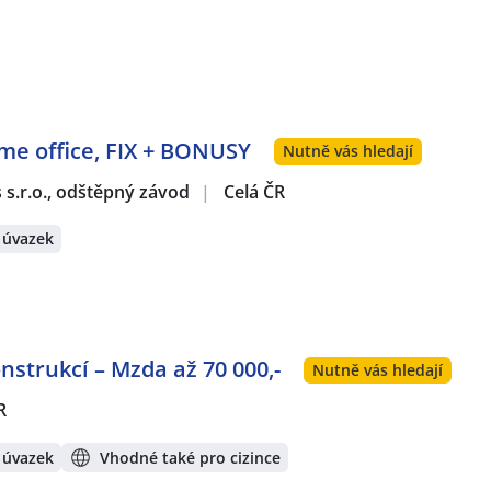
ome office, FIX + BONUSY
Nutně vás hledají
s s.r.o., odštěpný závod
|
Celá ČR
 úvazek
strukcí – Mzda až 70 000,-
Nutně vás hledají
R
 úvazek
Vhodné také pro cizince