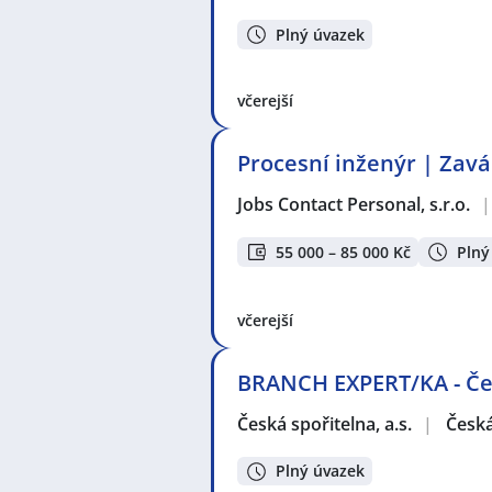
Plný úvazek
včerejší
Procesní inženýr | Zavá
Jobs Contact Personal, s.r.o.
|
55 000 – 85 000 Kč
Plný
včerejší
BRANCH EXPERT/KA - Če
Česká spořitelna, a.s.
|
Česká
Plný úvazek