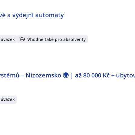
ové a výdejní automaty
 úvazek
Vhodné také pro absolventy
stémů – Nizozemsko 🌍 | až 80 000 Kč + ubyto
 úvazek