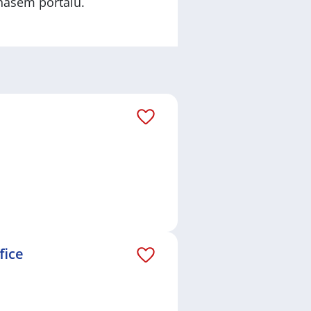
našem portálu.
fice