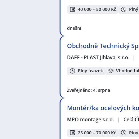
40 000 – 50 000 Kč
Plný
dnešní
Obchodně Technický Spec
DAFE - PLAST Jihlava, s.r.o.
|
Plný úvazek
Vhodné ta
Zveřejněno: 4. srpna
Montér/ka ocelových kon
MPO montage s.r.o.
|
Celá Č
25 000 – 70 000 Kč
Plný