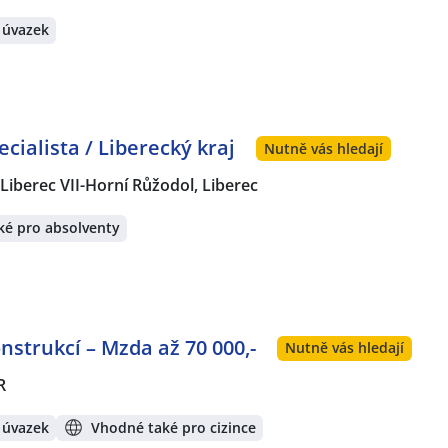
 úvazek
ialista / Liberecký kraj
Nutně vás hledají
Liberec VII-Horní Růžodol, Liberec
ké pro absolventy
strukcí – Mzda až 70 000,-
Nutně vás hledají
R
 úvazek
Vhodné také pro cizince