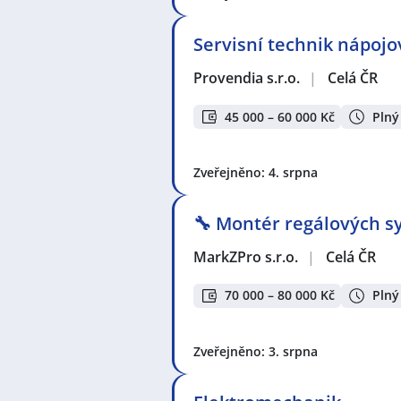
Servisní technik nápoj
Provendia s.r.o.
|
Celá ČR
45 000 – 60 000 Kč
Plný
Zveřejněno: 4. srpna
🔧 Montér regálových sy
MarkZPro s.r.o.
|
Celá ČR
70 000 – 80 000 Kč
Plný
Zveřejněno: 3. srpna