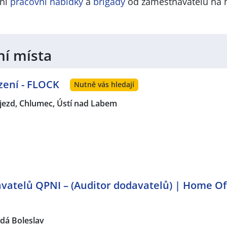
lní
pracovní nabídky
a
brigády
od zaměstnavatelů na 
ní místa
zení - FLOCK
Nutně vás hledají
jezd, Chlumec, Ústí nad Labem
vatelů QPNI – (Auditor dodavatelů) | Home Of
dá Boleslav