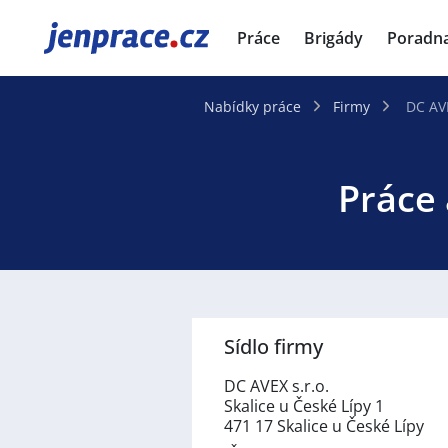
JenPráce.cz
Práce
Brigády
Poradn
Nabídky práce
Firmy
DC AVE
Práce 
Sídlo firmy
DC AVEX s.r.o.
Skalice u České Lípy 1
471 17 Skalice u České Lípy