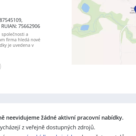
87545109,
2, RUIAN: 75662906
 společnosti a
am firma hledá nové
dky je uvedena v
lně neevidujeme žádné aktivní pracovní nabídky.
ycházejí z veřejně dostupných zdrojů.