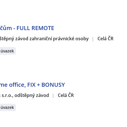
dičům - FULL REMOTE
štěpný závod zahraniční právnické osoby
|
Celá ČR
 úvazek
ome office, FIX + BONUSY
s s.r.o., odštěpný závod
|
Celá ČR
 úvazek