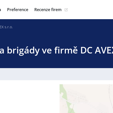
a
Preference
Recenze firem
X s.r.o.
a brigády ve firmě DC AVEX