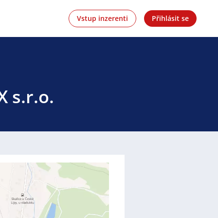
Vstup inzerenti
Přihlásit se
 s.r.o.