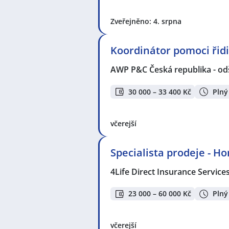
Zveřejněno: 4. srpna
Koordinátor pomoci ři
AWP P&C Česká republika - od
30 000 – 33 400 Kč
Plný
včerejší
Specialista prodeje - H
4Life Direct Insurance Service
23 000 – 60 000 Kč
Plný
včerejší