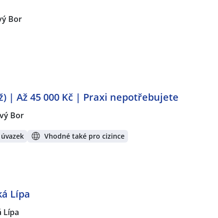
ý Bor
/ž) | Až 45 000 Kč | Praxi nepotřebujete
vý Bor
 úvazek
Vhodné také pro cizince
ká Lípa
 Lípa