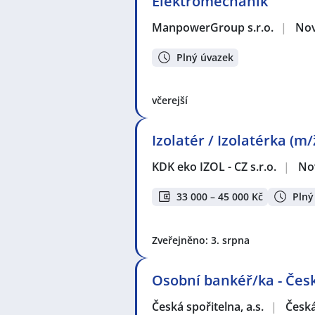
Elektromechanik
ManpowerGroup s.r.o.
|
Nov
Plný úvazek
včerejší
Izolatér / Izolatérka (m
KDK eko IZOL - CZ s.r.o.
|
No
33 000 – 45 000 Kč
Plný
Zveřejněno: 3. srpna
Osobní bankéř/ka - Čes
Česká spořitelna, a.s.
|
Česká