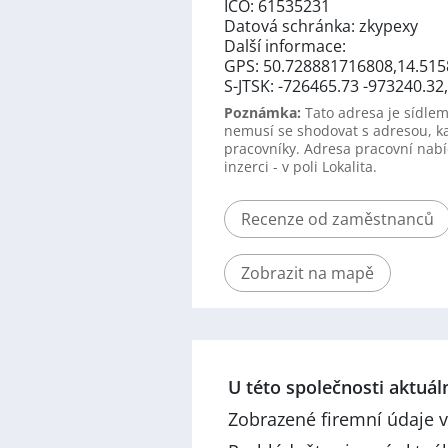
IČO: 61535231
Datová schránka: zkypexy
Další informace:
GPS: 50.728881716808,14.515
S-JTSK: -726465.73 -973240.3
Poznámka:
Tato adresa je sídlem
nemusí se shodovat s adresou, k
pracovníky. Adresa pracovní nabí
inzerci - v poli Lokalita.
Recenze od zaměstnanců
Zobrazit na mapě
U této společnosti aktuá
Zobrazené firemní údaje v