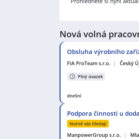
Prohlédněte si nyní aktuá
Nová volná pracov
Obsluha výrobního zaří
FIA ProTeam s.r.o.
|
Český Ú
Plný úvazek
dnešní
Podpora činnosti u doda
Nutně vás hledají
ManpowerGroup s.r.o.
|
Mla