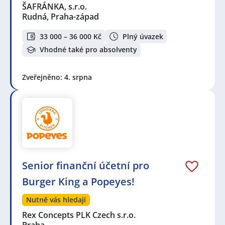
ŠAFRÁNKA, s.r.o.
Rudná, Praha-západ
33 000 – 36 000 Kč
Plný úvazek
Vhodné také pro absolventy
Zveřejněno: 4. srpna
Senior finanční účetní pro
Burger King a Popeyes!
Nutně vás hledají
Rex Concepts PLK Czech s.r.o.
Praha