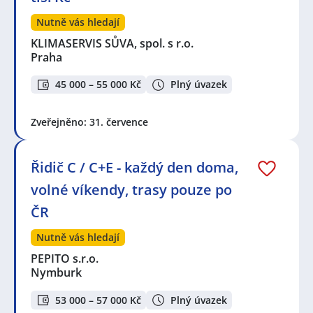
Nutně vás hledají
KLIMASERVIS SŮVA, spol. s r.o.
Praha
45 000 – 55 000 Kč
Plný úvazek
Zveřejněno: 31. července
Řidič C / C+E - každý den doma,
volné víkendy, trasy pouze po
ČR
Nutně vás hledají
PEPITO s.r.o.
Nymburk
53 000 – 57 000 Kč
Plný úvazek