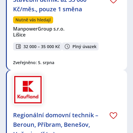
Kč/měs., pouze 1 směna
Nutně vás hledají
ManpowerGroup s.r.o.
Lišice
32 000 – 35 000 Kč
Plný úvazek
Zveřejněno: 5. srpna
Regionální domovní technik –
Beroun, Příbram, Benešov,