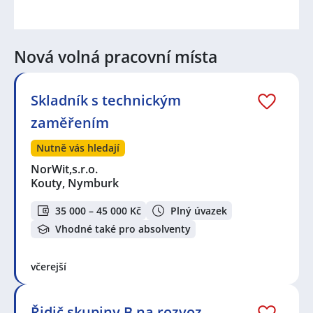
Nová volná pracovní místa
Skladník s technickým
zaměřením
Nutně vás hledají
NorWit,s.r.o.
Kouty, Nymburk
35 000 – 45 000 Kč
Plný úvazek
Vhodné také pro absolventy
včerejší
Řidič skupiny B na rozvoz