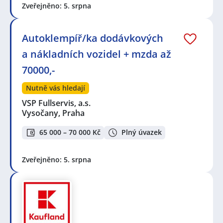
Zveřejněno: 5. srpna
Autoklempíř/ka dodávkových
a nákladních vozidel + mzda až
70000,-
Nutně vás hledají
VSP Fullservis, a.s.
Vysočany, Praha
65 000 – 70 000 Kč
Plný úvazek
Zveřejněno: 5. srpna