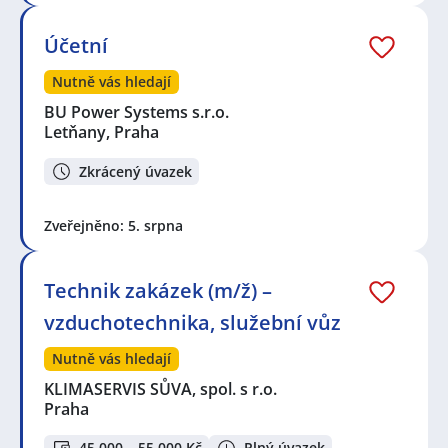
Účetní
Nutně vás hledají
BU Power Systems s.r.o.
Letňany, Praha
Zkrácený úvazek
Zveřejněno: 5. srpna
Technik zakázek (m/ž) –
vzduchotechnika, služební vůz
Nutně vás hledají
KLIMASERVIS SŮVA, spol. s r.o.
Praha
45 000 – 55 000 Kč
Plný úvazek