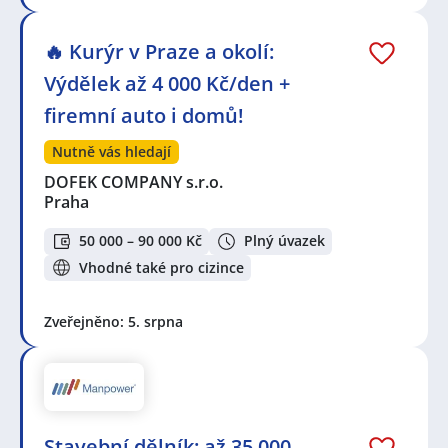
🔥 Kurýr v Praze a okolí:
Výdělek až 4 000 Kč/den +
firemní auto i domů!
Nutně vás hledají
DOFEK COMPANY s.r.o.
Praha
50 000 – 90 000 Kč
Plný úvazek
Vhodné také pro cizince
Zveřejněno: 5. srpna
Stavební dělník: až 35 000