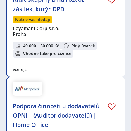
zásilek, kurýr DPD
Nutně vás hledají
Cayamant Corp s.r.o.
Praha
40 000 – 50 000 Kč
Plný úvazek
Vhodné také pro cizince
včerejší
Podpora činnosti u dodavatelů
QPNI – (Auditor dodavatelů) |
Home Office