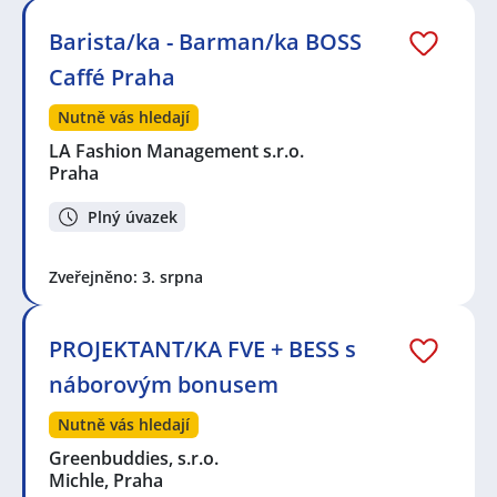
Barista/ka - Barman/ka BOSS
Caffé Praha
Nutně vás hledají
LA Fashion Management s.r.o.
Praha
Plný úvazek
Zveřejněno: 3. srpna
PROJEKTANT/KA FVE + BESS s
náborovým bonusem
Nutně vás hledají
Greenbuddies, s.r.o.
Michle, Praha