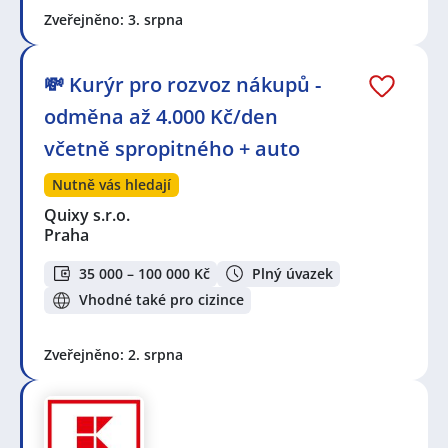
Zveřejněno: 3. srpna
💸 Kurýr pro rozvoz nákupů -
odměna až 4.000 Kč/den
včetně spropitného + auto
Nutně vás hledají
Quixy s.r.o.
Praha
35 000 – 100 000 Kč
Plný úvazek
Vhodné také pro cizince
Zveřejněno: 2. srpna