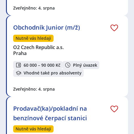
Zveřejněno: 4. srpna
Obchodník Junior (m/ž)
Nutně vás hledají
O2 Czech Republic a.s.
Praha
60 000 – 90 000 Kč
Plný úvazek
Vhodné také pro absolventy
Zveřejněno: 4. srpna
Prodavač(ka)/pokladní na
benzínové čerpací stanici
Nutně vás hledají