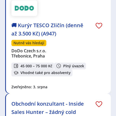
🚚 Kurýr TESCO Zličín (denně
až 3.500 Kč) (A947)
Nutně vás hledají
DoDo Czech s.r.o.
Třebonice, Praha
45 000 – 75 000 Kč
Plný úvazek
Vhodné také pro absolventy
Zveřejněno: 3. srpna
Obchodní konzultant - Inside
Sales Hunter – žádný cold