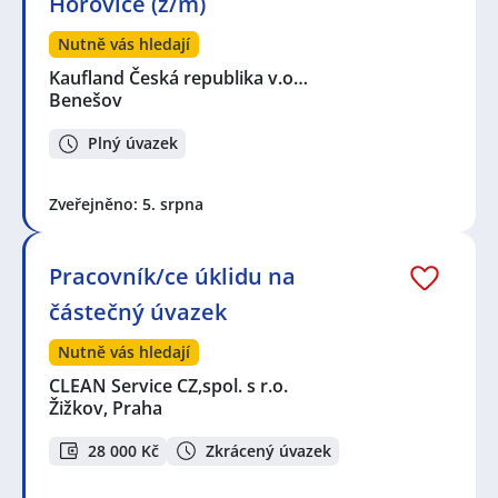
Hořovice (ž/m)
Nutně vás hledají
Kaufland Česká republika v.o…
Benešov
Plný úvazek
Zveřejněno: 5. srpna
Pracovník/ce úklidu na
částečný úvazek
Nutně vás hledají
CLEAN Service CZ,spol. s r.o.
Žižkov, Praha
28 000 Kč
Zkrácený úvazek