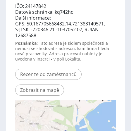
IČO: 24147842
Datová schránka: kq742hc
Další informace:
GPS: 50.167705668482,14.721383140571,
S-JTSK: -720346.21 -1037052.07, RUIAN:
12687588
Poznámka:
Tato adresa je sídlem společnosti a
nemusí se shodovat s adresou, kam firma hledá
nové pracovníky. Adresa pracovní nabídky je
uvedena v inzerci - v poli Lokalita.
Recenze od zaměstnanců
Zobrazit na mapě