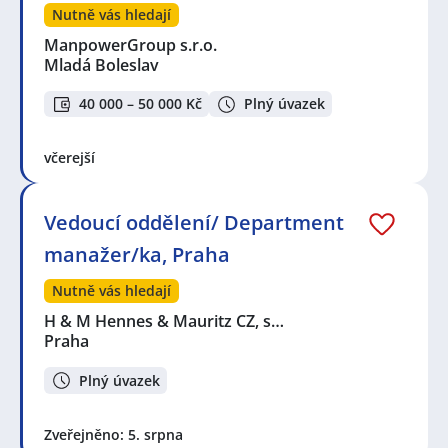
Nutně vás hledají
ManpowerGroup s.r.o.
Mladá Boleslav
40 000 – 50 000 Kč
Plný úvazek
včerejší
Vedoucí oddělení/ Department
manažer/ka, Praha
Nutně vás hledají
H & M Hennes & Mauritz CZ, s…
Praha
Plný úvazek
Zveřejněno: 5. srpna