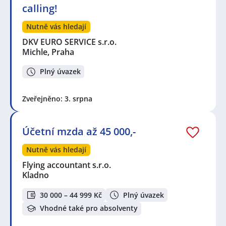
calling!
Nutně vás hledají
DKV EURO SERVICE s.r.o.
Michle, Praha
Plný úvazek
Zveřejněno: 3. srpna
Účetní mzda až 45 000,-
Nutně vás hledají
Flying accountant s.r.o.
Kladno
30 000 – 44 999 Kč
Plný úvazek
Vhodné také pro absolventy