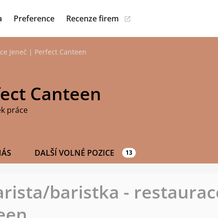
a
Preference
Recenze firem
ace Jeneč | Perfect Canteen
fect Canteen
ek práce
NÁS
DALŠÍ VOLNÉ POZICE
13
rista/baristka - restaurac
een