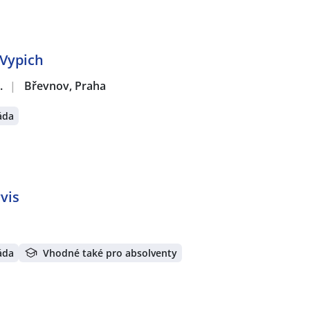
 Vypich
.
|
Břevnov, Praha
áda
vis
áda
Vhodné také pro absolventy