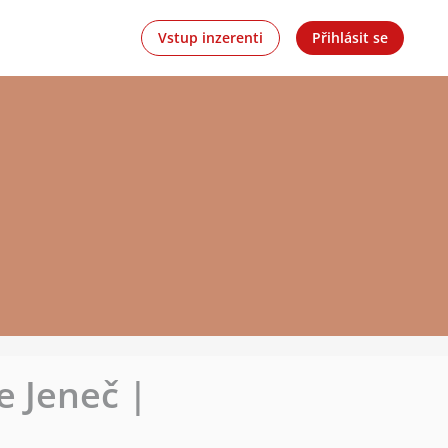
Vstup inzerenti
Přihlásit se
e Jeneč |