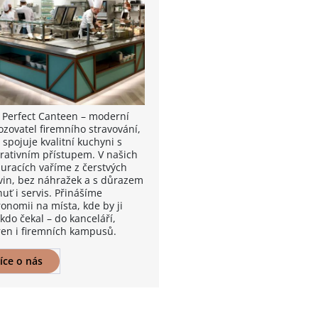
 Perfect Canteen – moderní
ozovatel firemního stravování,
 spojuje kvalitní kuchyni s
irativním přístupem. V našich
auracích vaříme z čerstvých
vin, bez náhražek a s důrazem
uť i servis. Přinášíme
onomii na místa, kde by ji
kdo čekal – do kanceláří,
ren i firemních kampusů.
íce o nás