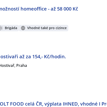
možností homeoffice - až 58 000 Kč
Brigáda
Vhodné také pro cizince
stivaři až za 154,- Kč/hodin.
Hostivař, Praha
BOLT FOOD celá ČR, výplata IHNED, vhodné I P