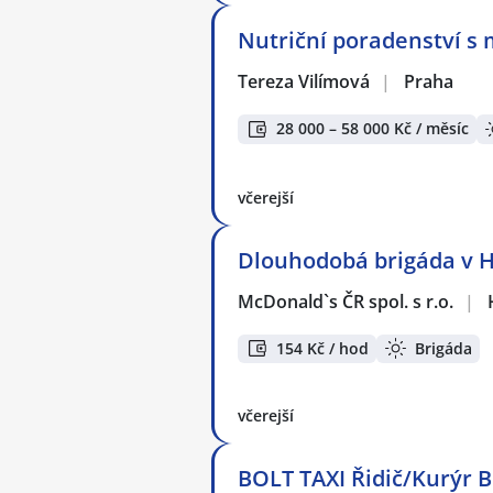
Nutriční poradenství s 
Tereza Vilímová
|
Praha
28 000 – 58 000 Kč / měsíc
včerejší
Dlouhodobá brigáda v Ho
McDonald`s ČR spol. s r.o.
|
154 Kč / hod
Brigáda
včerejší
BOLT TAXI Řidič/Kurýr 