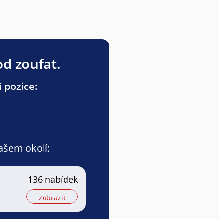
od zoufat.
 pozice:
vašem okolí:
136 nabídek
Zobrazit