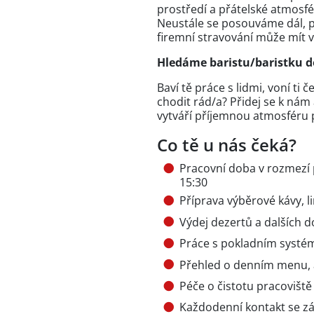
prostředí a přátelské atmosfé
Neustále se posouváme dál, p
firemní stravování může mít
Hledáme baristu/baristku do
Baví tě práce s lidmi, voní ti
chodit rád/a? Přidej se k nám
vytváří příjemnou atmosféru 
Co tě u nás čeká?
Pracovní doba v rozmezí p
15:30
Příprava výběrové kávy, l
Výdej dezertů a dalších 
Práce s pokladním systé
Přehled o denním menu, 
Péče o čistotu pracovišt
Každodenní kontakt se zá