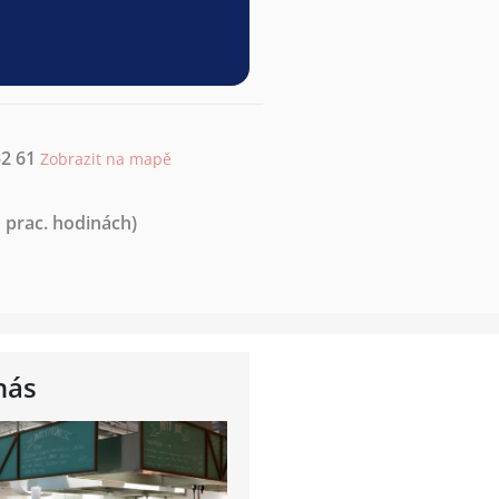
52 61
Zobrazit na mapě
 prac. hodinách)
nás