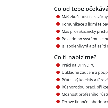
Co od tebe očekáv
Máš zkušenosti z kavárny
Komunikace s lidmi tě bav
Máš prozákaznický přístu
Pokladního systému se ne
Jsi spolehlivý/á a záleží 
Co ti nabízíme?
Práci na DPP/DPČ
Důkladné zaučení a podp
Přátelský kolektiv a férov
Různorodou práci, při kt
Možnost profesního růstu
Férové finanční ohodnoc