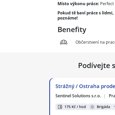
Místo výkonu práce:
Perfect
Pokud tě baví práce s lidmi,
poznáme!
Benefity
Občerstvení na praco
Podívejte 
Strážný / Ostraha prodej
Sentinel Solutions s.r.o.
|
Pr
175 Kč / hod
Brigáda