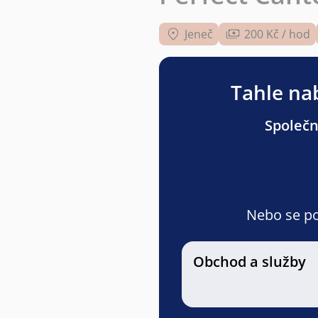
Jeneč
200 Kč / hod
Tahle nab
Společn
Nebo se pod
Obchod a služby