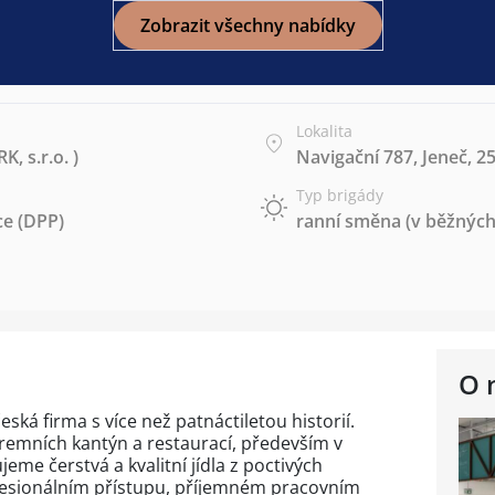
Zobrazit všechny nabídky
Lokalita
, s.r.o. )
Navigační 787, Jeneč, 2
Typ brigády
e (DPP)
ranní směna (v běžných
O 
ká firma s více než patnáctiletou historií.
remních kantýn a restaurací, především v
eme čerstvá a kvalitní jídla z poctivých
fesionálním přístupu, příjemném pracovním