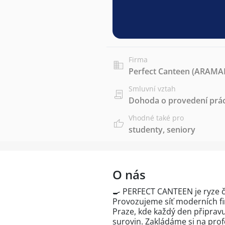
Firma
Perfect Canteen (ARAMARK
Smluvní vztah
Dohoda o provedení prác
Vhodné také pro
studenty
,
seniory
O nás
🍳 PERFECT CANTEEN je ryze čes
Provozujeme síť moderních fi
Praze, kde každý den připravuj
surovin. Zakládáme si na pro