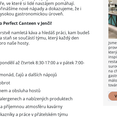
ře, ve které si lidé navzájem pomáhají.
řinášíme nové nápady a dokazujeme, že i
 vysokou gastronomickou úroveň.
 Perfect Canteen v Jenči!
 čerstvě namletá káva a hledáš práci, kam budeš
 a staň se součástí týmu, který každý den
Jsme
pro naše hosty.
prov
který
insp
rest
ondělí až čtvrtek 8:30-17:00 a v pátek 7:00-
suro
na ch
imonád, čajů a dalších nápojů
gastr
málo
dobrot
tová
mem a obsluha hostů
V
alergenech a nabízených produktech
ě a příjemnou atmosféru kavárny
kazníky a práce v přátelském týmu