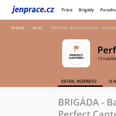
JenPráce.cz
Práce
Brigády
Poradn
Brigády
Jeneč
BRIGÁDA - Barista/baristka - restaur
Per
13 nabíd
DETAIL INZERÁTU
O 
BRIGÁDA - Ba
Perfect Cant