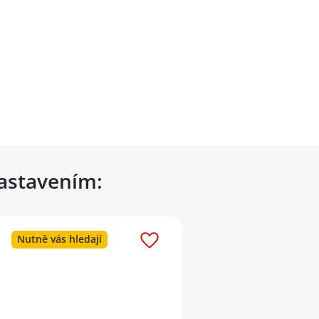
nastavením:
Nutně vás hledají