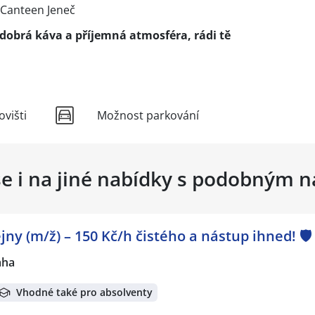
 Canteen Jeneč
 dobrá káva a příjemná atmosféra, rádi tě
višti
Možnost parkování
se i na jiné nabídky s podobným 
ny (m/ž) – 150 Kč/h čistého a nástup ihned! 🛡️
aha
Vhodné také pro absolventy