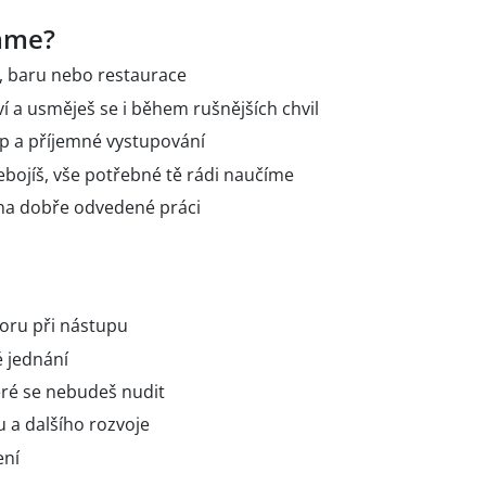
áme?
, baru nebo restaurace
í a usměješ se i během rušnějších chvil
p a příjemné vystupování
bojíš, vše potřebné tě rádi naučíme
ti na dobře odvedené práci
oru při nástupu
é jednání
eré se nebudeš nudit
 a dalšího rozvoje
ení