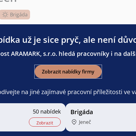
Brigáda
ídka už je sice pryč, ale není dův
ost ARAMARK, s.r.o. hledá pracovníky i na další
Zobrazit nabídky firmy
ívejte na jiné zajímavé pracovní příležitosti ve 
50 nabídek
Brigáda
Jeneč
Zobrazit