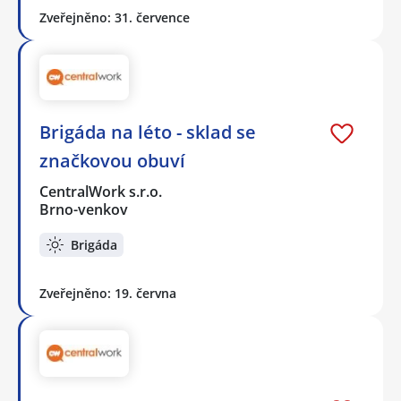
Zveřejněno: 31. července
Brigáda na léto - sklad se
značkovou obuví
CentralWork s.r.o.
Brno-venkov
Brigáda
Zveřejněno: 19. června