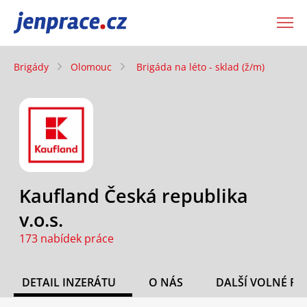
JenPráce.cz
Brigády
Olomouc
Brigáda na léto - sklad (ž/m)
Kaufland Česká republika
v.o.s.
173 nabídek práce
DETAIL INZERÁTU
O NÁS
DALŠÍ VOLNÉ PO