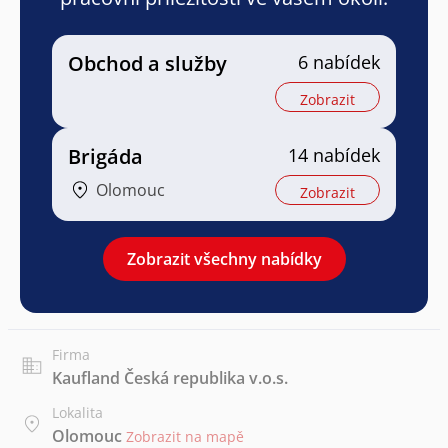
Obchod a služby
6 nabídek
Zobrazit
Brigáda
14 nabídek
Olomouc
Zobrazit
Zobrazit všechny nabídky
Firma
Kaufland Česká republika v.o.s.
Lokalita
Olomouc
Zobrazit na mapě