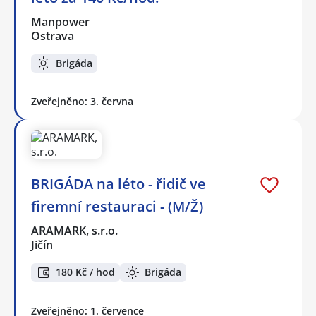
Manpower
Ostrava
Brigáda
Zveřejněno: 3. června
BRIGÁDA na léto - řidič ve
firemní restauraci - (M/Ž)
ARAMARK, s.r.o.
Jičín
180 Kč / hod
Brigáda
Zveřejněno: 1. července