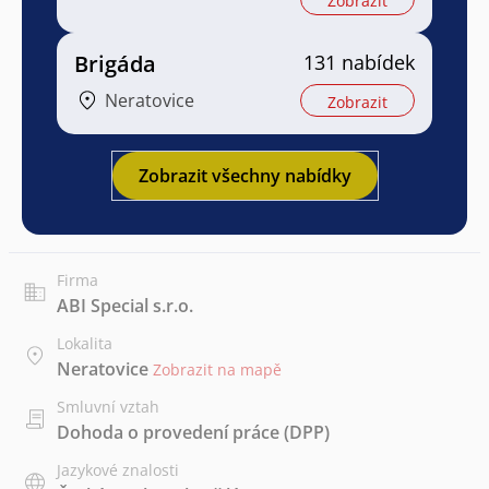
Zobrazit
Brigáda
131 nabídek
Neratovice
Zobrazit
Zobrazit všechny nabídky
Firma
ABI Special s.r.o.
Lokalita
Neratovice
Zobrazit na mapě
Smluvní vztah
Dohoda o provedení práce (DPP)
Jazykové znalosti