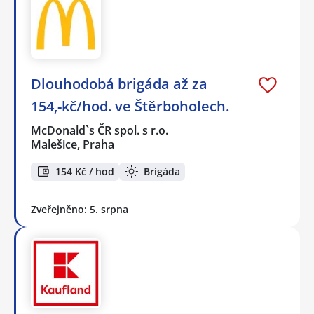
Dlouhodobá brigáda až za
154,-kč/hod. ve Štěrboholech.
McDonald`s ČR spol. s r.o.
Malešice, Praha
154 Kč / hod
Brigáda
Zveřejněno: 5. srpna