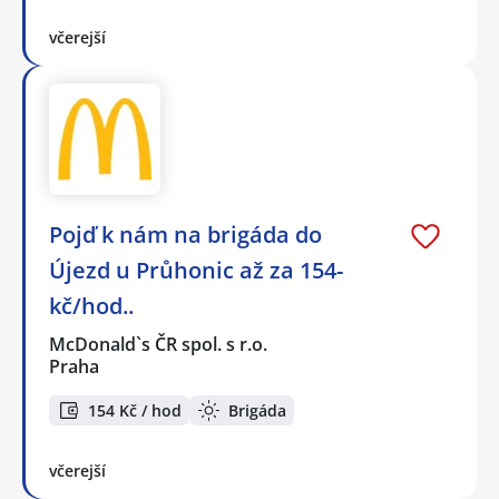
včerejší
Pojď k nám na brigáda do
Újezd u Průhonic až za 154-
kč/hod..
McDonald`s ČR spol. s r.o.
Praha
154 Kč / hod
Brigáda
včerejší