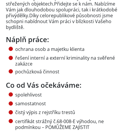
střežených objektech.Přidejte se k nám. Nabízíme
Vám jak dlouhodobou spolupráci, tak i krátkodobé
přivýdělky.Díky celorepublikové působnosti jsme
schopni nabídnout Vám práci v blízkosti Vašeho
bydliště.
Náplň práce:
ochrana osob a majetku klienta
řešení interní a externí kriminality na svěřené
zakázce
pochůzková činnost
Co od Vás očekáváme:
spolehlivost
samostatnost
čistý výpis z rejstříku trestů
certifikát strážný č.68-008-E výhodou, ne
podmínkou – POMŮŽEME ZAJISTIT