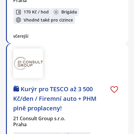
Praha
170 Kč / hod
Brigáda
Vhodné také pro cizince
včerejší
🛍️ Kurýr pro TESCO až 3 500
Kč/den / Firemní auto + PHM
plně proplaceny!
21 Consult Group s.r.o.
Praha