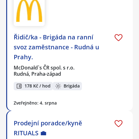
Řidič/ka - Brigáda na ranní
svoz zaměstnance - Rudná u
Prahy.
McDonald`s ČR spol. s r.o.
Rudná, Praha-západ
178 Kč / hod
Brigáda
Zveřejněno: 4. srpna
Prodejní poradce/kyně
RITUALS 💼