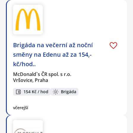
Brigáda na večerní až noční
směny na Edenu až za 154,-
kč/hod..
McDonald`s ČR spol. s r.o.
Vršovice, Praha
154 Kč / hod
Brigáda
včerejší