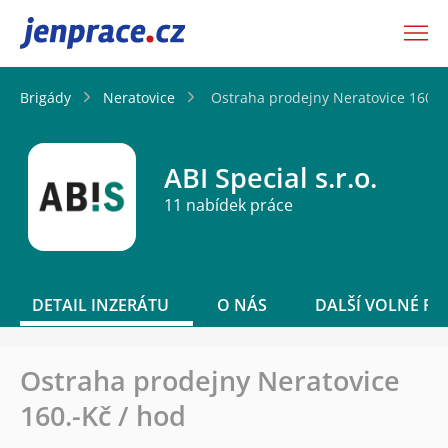
JenPráce.cz
Brigády
Neratovice
Ostraha prodejny Neratovice 160.-
ABI Special s.r.o.
11 nabídek práce
DETAIL INZERÁTU
O NÁS
DALŠÍ VOLNÉ PO
Ostraha prodejny Neratovice
160.-Kč / hod