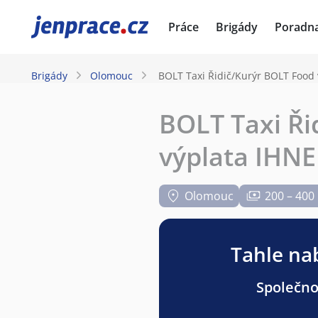
JenPráce.cz
Práce
Brigády
Poradn
Brigády
Olomouc
BOLT Taxi Řidič/Kurýr BOLT Food
BOLT Taxi Ř
výplata IHNE
Olomouc
200 – 400
Tahle nab
Společnos