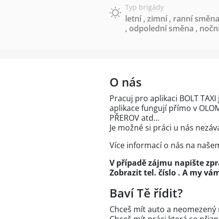
Typ brigády
letní
,
zimní
,
ranní směna
,
odpolední směna
,
nočn
O nás
Pracuj pro aplikaci BOLT TAXI
aplikace fungují přímo v OLOM
PŘEROV atd...
Je možné si práci u nás nezáv
Více informací o nás na naše
V případě zájmu napište zp
Zobrazit tel. číslo
. A my vám
Baví Tě řídit?
Chceš mít auto a neomezený m