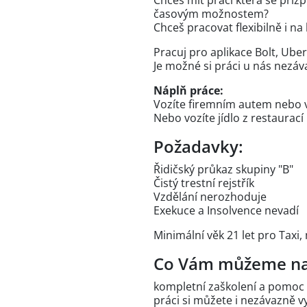
Chceš mít práci která se při
časovým možnostem?
Chceš pracovat flexibilně i na
Pracuj pro aplikace Bolt, Uber
Je možné si práci u nás nezáv
Náplň práce:
Vozíte firemním autem nebo vl
Nebo vozíte jídlo z restaurací 
Požadavky:
Řidičský průkaz skupiny "B"
Čistý trestní rejstřík
Vzdělání nerozhoduje
Exekuce a Insolvence nevadí
Minimální věk 21 let pro Taxi,
Co Vám můžeme na
kompletní zaškolení a pomoc
práci si můžete i nezávazně 