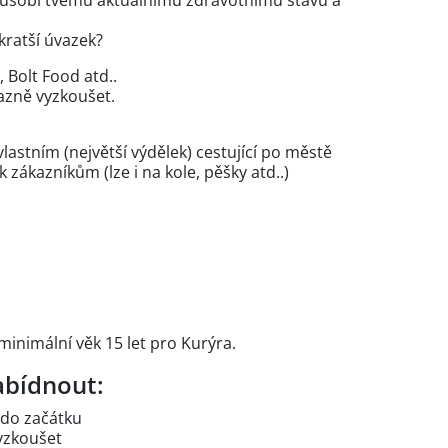
způsobí tvému aktuálnímu zdravotnímu stavu a
 kratší úvazek?
, Bolt Food atd..
azně vyzkoušet.
astním (největší výdělek) cestující po městě
k zákazníkům (lze i na kole, pěšky atd..)
 minimální věk 15 let pro Kurýra.
bídnout:
 do začátku
vyzkoušet