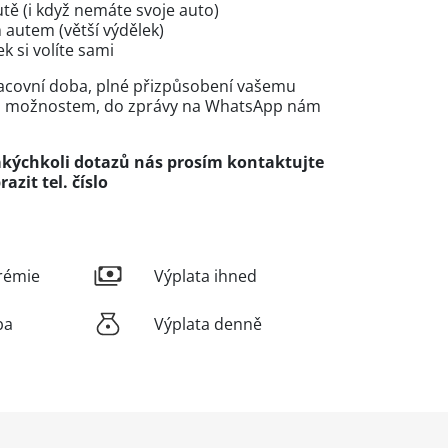
ě (i když nemáte svoje auto)
 autem (větší výdělek)
k si volíte sami
pracovní doba, plné přizpůsobení vašemu
m možnostem, do zprávy na WhatsApp nám
jakýchkoli dotazů nás prosím kontaktujte
razit tel. číslo
rémie
Výplata ihned
ba
Výplata denně