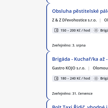
Obsluha pěstitelské pál
Z & Z Dřevohostice s.r.o.
|
O
150 – 200 Kč / hod
Brig
Zveřejněno: 3. srpna
Brigáda - Kuchař/ka až 
Gastro KOJO s.r.o.
|
Olomou
180 – 240 Kč / hod
Brig
Zveřejněno: 31. července
Bolt Taxi Řidič, vhodné 