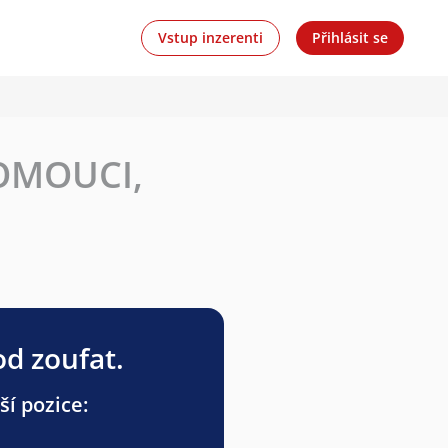
Vstup inzerenti
Přihlásit se
LOMOUCI,
od zoufat.
ší pozice: