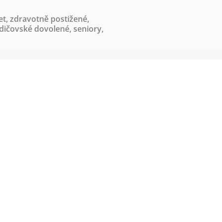
et
,
zdravotně postižené
,
odičovské dovolené
,
seniory
,