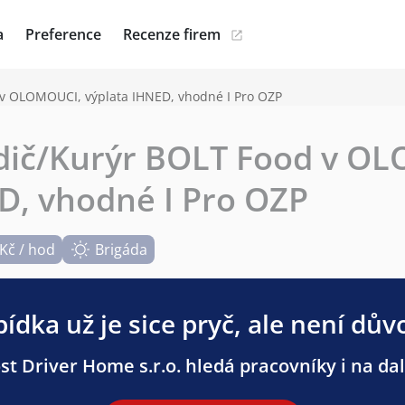
a
Preference
Recenze firem
 v OLOMOUCI, výplata IHNED, vhodné I Pro OZP
idič/Kurýr BOLT Food v O
D, vhodné I Pro OZP
 Kč / hod
Brigáda
ídka už je sice pryč, ale není dův
t Driver Home s.r.o. hledá pracovníky i na dal