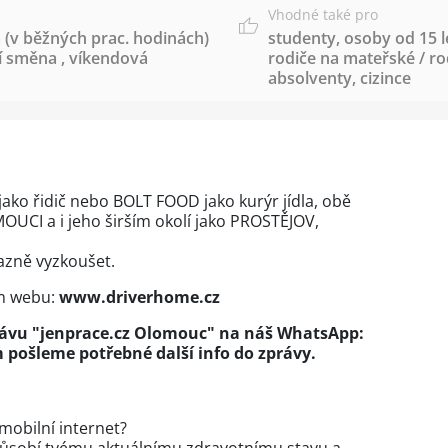
Vhodné také pro
 (v běžných prac. hodinách)
studenty
,
osoby od 15 l
í směna
,
víkendová
rodiče na mateřské / r
absolventy
,
cizince
 jako řidič nebo BOLT FOOD jako kurýr jídla, obě
OUCI a i jeho širším okolí jako PROSTĚJOV,
azně vyzkoušet.
m webu:
www.driverhome.cz
rávu "jenprace.cz Olomouc" na náš WhatsApp:
 pošleme potřebné další info do zprávy.
obilní internet?