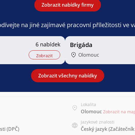
Zobrazit nabídky firmy
ívejte na jiné zajímavé pracovní příležitosti ve 
6 nabídek
Brigáda
Olomouc
Zobrazit
Zobrazit všechny nabídky
Lokalita
Olomouc
Zobrazit na ma
Jazykové znalosti
ti (DPČ)
Český jazyk
(Začátečník