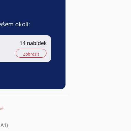
vašem okolí:
14 nabídek
Zobrazit
pě
 A1)