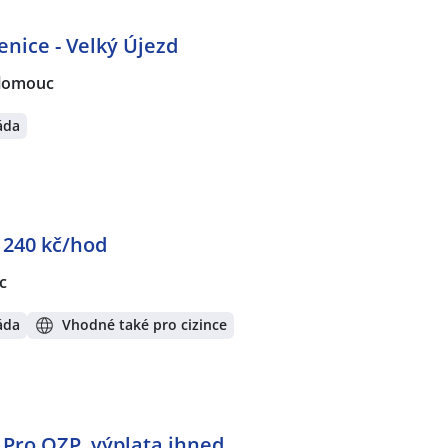
enice - Velký Újezd
lomouc
áda
- 240 kč/hod
c
áda
Vhodné také pro cizince
i Pro OZP, výplata ihned