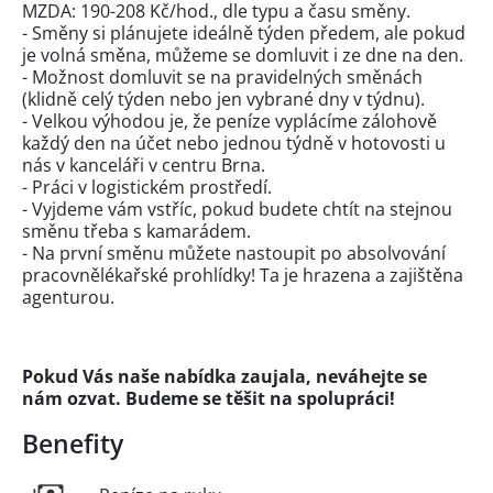
MZDA: 190-208 Kč/hod., dle typu a času směny.
- Směny si plánujete ideálně týden předem, ale pokud
je volná směna, můžeme se domluvit i ze dne na den.
- Možnost domluvit se na pravidelných směnách
(klidně celý týden nebo jen vybrané dny v týdnu).
- Velkou výhodou je, že peníze vyplácíme zálohově
každý den na účet nebo jednou týdně v hotovosti u
nás v kanceláři v centru Brna.
- Práci v logistickém prostředí.
- Vyjdeme vám vstříc, pokud budete chtít na stejnou
směnu třeba s kamarádem.
- Na první směnu můžete nastoupit po absolvování
pracovnělékařské prohlídky! Ta je hrazena a zajištěna
agenturou.
Pokud Vás naše nabídka zaujala, neváhejte se
nám ozvat. Budeme se těšit na spolupráci!
Benefity