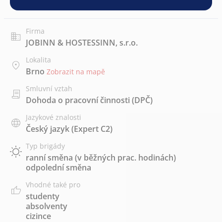
Firma
JOBINN & HOSTESSINN, s.r.o.
Lokalita
Brno
Zobrazit na mapě
Smluvní vztah
Dohoda o pracovní činnosti (DPČ)
Jazykové znalosti
Český jazyk
(Expert C2)
Typ brigády
ranní směna (v běžných prac. hodinách)
odpolední směna
Vhodné také pro
studenty
absolventy
cizince