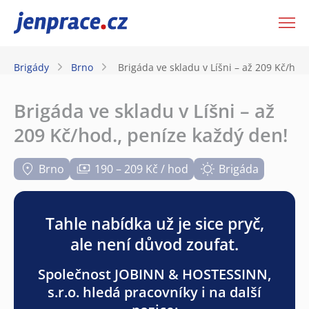
JenPráce.cz
Brigády
Brno
Brigáda ve skladu v Líšni – až 209 Kč/hod
Brigáda ve skladu v Líšni – až
209 Kč/hod., peníze každý den!
Brno
190 – 209 Kč / hod
Brigáda
Tahle nabídka už je sice pryč,
ale není důvod zoufat.
Společnost JOBINN & HOSTESSINN,
s.r.o. hledá pracovníky i na další