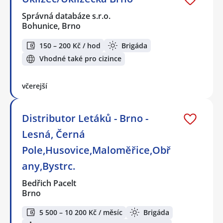
Správná databáze s.r.o.
Bohunice, Brno
150 – 200 Kč / hod
Brigáda
Vhodné také pro cizince
včerejší
Distributor Letáků - Brno -
Lesná, Černá
Pole,Husovice,Maloměřice,Obř
any,Bystrc.
Bedřich Pacelt
Brno
5 500 – 10 200 Kč / měsíc
Brigáda