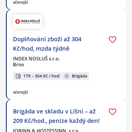
včerejší
Doplňování zboží až 304
Kč/hod, mzda týdně
INDEX NOSLUŠ s.r.o.
Brno
179 – 304 Kč / hod
Brigáda
včerejší
Brigáda ve skladu v Líšni – až
209 Kč/hod., peníze každý den!
JOBINN & HOSTESSINN, s.r.o.