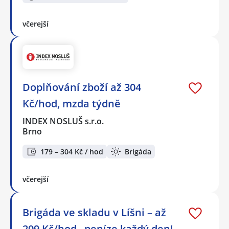
včerejší
Doplňování zboží až 304
Kč/hod, mzda týdně
INDEX NOSLUŠ s.r.o.
Brno
179 – 304 Kč / hod
Brigáda
včerejší
Brigáda ve skladu v Líšni – až
209 Kč/hod., peníze každý den!