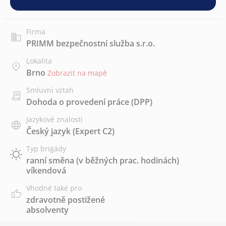
Firma
PRIMM bezpečnostní služba s.r.o.
Lokalita
Brno
Zobrazit na mapě
Smluvní vztah
Dohoda o provedení práce (DPP)
Jazykové znalosti
Český jazyk
(Expert C2)
Typ brigády
ranní směna (v běžných prac. hodinách)
víkendová
Vhodné také pro
zdravotně postižené
absolventy