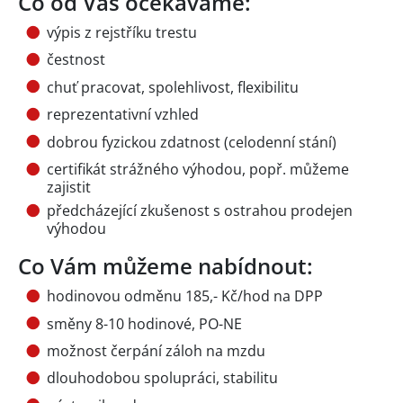
Co od Vás očekáváme:
výpis z rejstříku trestu
čestnost
chuť pracovat, spolehlivost, flexibilitu
reprezentativní vzhled
dobrou fyzickou zdatnost (celodenní stání)
certifikát strážného výhodou, popř. můžeme
zajistit
předcházející zkušenost s ostrahou prodejen
výhodou
Co Vám můžeme nabídnout:
hodinovou odměnu 185,- Kč/hod na DPP
směny 8-10 hodinové, PO-NE
možnost čerpání záloh na mzdu
dlouhodobou spolupráci, stabilitu