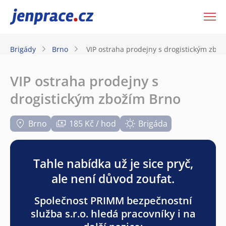
JenPráce.cz
Brigády
Brno
VIP ostraha prodejny s drogistickým zbo
VIP ostraha prodejny s
drogistickým zbožím Brno
Brno
185 Kč / hod
Brigáda
Tahle nabídka už je sice pryč,
ale není důvod zoufat.
Společnost PRIMM bezpečnostní
služba s.r.o. hledá pracovníky i na