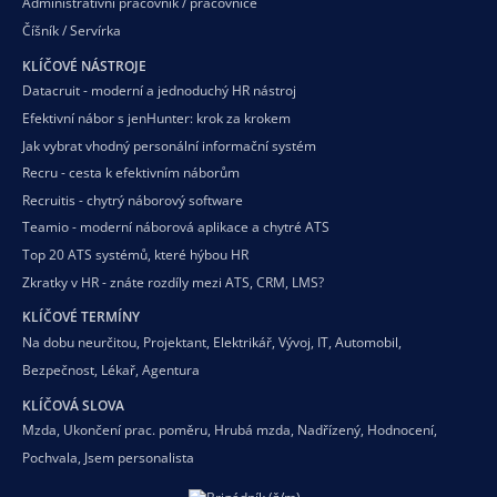
Administrativní pracovník / pracovnice
Číšník / Servírka
KLÍČOVÉ NÁSTROJE
Datacruit - moderní a jednoduchý HR nástroj
Efektivní nábor s jenHunter: krok za krokem
Jak vybrat vhodný personální informační systém
Recru - cesta k efektivním náborům
Recruitis - chytrý náborový software
Teamio - moderní náborová aplikace a chytré ATS
Top 20 ATS systémů, které hýbou HR
Zkratky v HR - znáte rozdíly mezi ATS, CRM, LMS?
KLÍČOVÉ TERMÍNY
Na dobu neurčitou
,
Projektant
,
Elektrikář
,
Vývoj
,
IT
,
Automobil
,
Bezpečnost
,
Lékař
,
Agentura
KLÍČOVÁ SLOVA
Mzda
,
Ukončení prac. poměru
,
Hrubá mzda
,
Nadřízený
,
Hodnocení
,
Pochvala
,
Jsem personalista