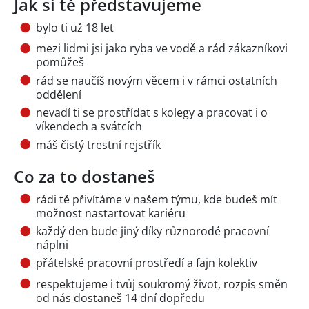
Jak si tě představujeme
bylo ti už 18 let
mezi lidmi jsi jako ryba ve vodě a rád zákazníkovi
pomůžeš
rád se naučíš novým věcem i v rámci ostatních
oddělení
nevadí ti se prostřídat s kolegy a pracovat i o
víkendech a svátcích
máš čistý trestní rejstřík
Co za to dostaneš
rádi tě přivítáme v našem týmu, kde budeš mít
možnost nastartovat kariéru
každý den bude jiný díky různorodé pracovní
náplni
přátelské pracovní prostředí a fajn kolektiv
respektujeme i tvůj soukromý život, rozpis směn
od nás dostaneš 14 dní dopředu