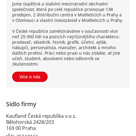
Jsme úspěšná a stabilní mezinárodní obchodní
společnost, která po celé republice provozuje 138
prodejen, 2 distribuční centra v Modleticích u Prahy a
v Olomouci a vlastní masozávod v Modleticích u Prahy.
V České republice zaměstnáváme v současnosti více
než 25 000 lidí na pozicích nejrůznějšího charakteru:
prodavač, skladník, řezník, grafik, účetní, ajťák,
nákupčí, personalista, manažer, architekt a mnoho
dalších profesí. Práci nebo praxi u nás získáte, ať jste
učeň, student, absolvent nebo odborník se
zkušenostmi.
Více o nás
Sídlo firmy
Kaufland Česká republika v.o.s.
Bělohorská 2428/203
169 00 Praha