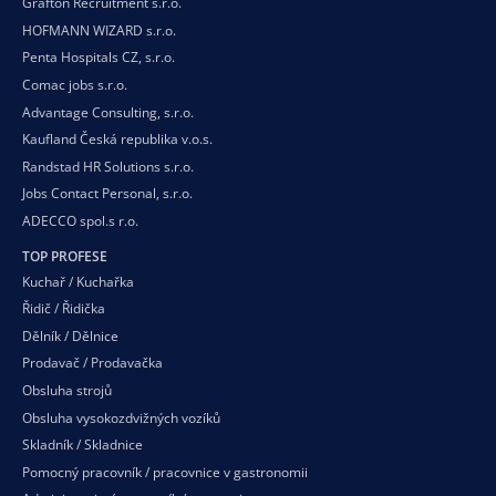
Grafton Recruitment s.r.o.
HOFMANN WIZARD s.r.o.
Penta Hospitals CZ, s.r.o.
Comac jobs s.r.o.
Advantage Consulting, s.r.o.
Kaufland Česká republika v.o.s.
Randstad HR Solutions s.r.o.
Jobs Contact Personal, s.r.o.
ADECCO spol.s r.o.
TOP PROFESE
Kuchař / Kuchařka
Řidič / Řidička
Dělník / Dělnice
Prodavač / Prodavačka
Obsluha strojů
Obsluha vysokozdvižných vozíků
Skladník / Skladnice
Pomocný pracovník / pracovnice v gastronomii