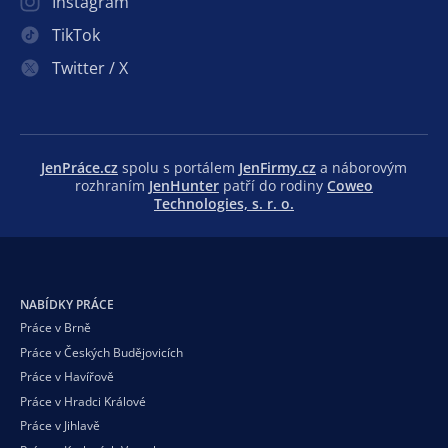
Instagram
TikTok
Twitter / X
JenPráce.cz
spolu s portálem
JenFirmy.cz
a náborovým
rozhraním
JenHunter
patří do rodiny
Coweo
Technologies, s. r. o.
NABÍDKY PRÁCE
Práce v Brně
Práce v Českých Budějovicích
Práce v Havířově
Práce v Hradci Králové
Práce v Jihlavě