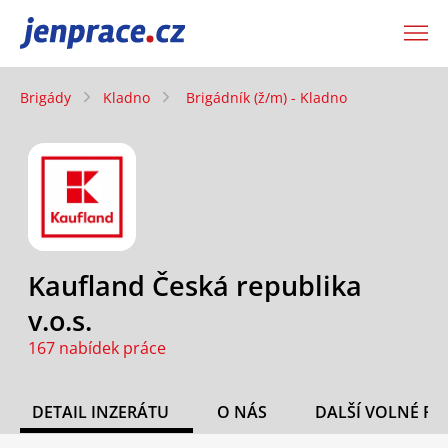
JenPráce.cz
Brigády
Kladno
Brigádník (ž/m) - Kladno
Kaufland Česká republika
v.o.s.
167 nabídek práce
DETAIL INZERÁTU
O NÁS
DALŠÍ VOLNÉ PO