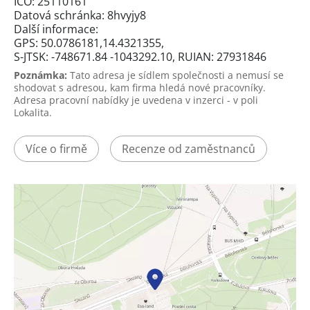
IČO: 25110161
Datová schránka: 8hvyjy8
Další informace:
GPS: 50.0786181,14.4321355,
S-JTSK: -748671.84 -1043292.10, RUIAN: 27931846
Poznámka:
Tato adresa je sídlem společnosti a nemusí se
shodovat s adresou, kam firma hledá nové pracovníky.
Adresa pracovní nabídky je uvedena v inzerci - v poli
Lokalita.
Více o firmě
Recenze od zaměstnanců