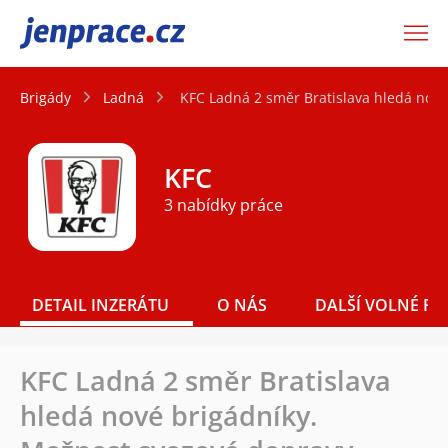
JenPráce.cz
Brigády
Ladná
KFC Ladná 2 směr Bratislava hledá nové
KFC
3 nabídky práce
DETAIL INZERÁTU
O NÁS
DALŠÍ VOLNÉ PO
KFC Ladná 2 směr Bratislava
hledá nové brigádníky.