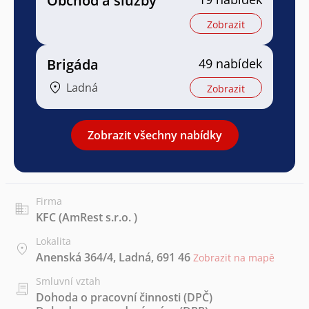
Obchod a služby
Zobrazit
Brigáda
49 nabídek
Ladná
Zobrazit
Zobrazit všechny nabídky
Firma
KFC (AmRest s.r.o. )
Lokalita
Anenská 364/4, Ladná, 691 46
Zobrazit na mapě
Smluvní vztah
Dohoda o pracovní činnosti (DPČ)