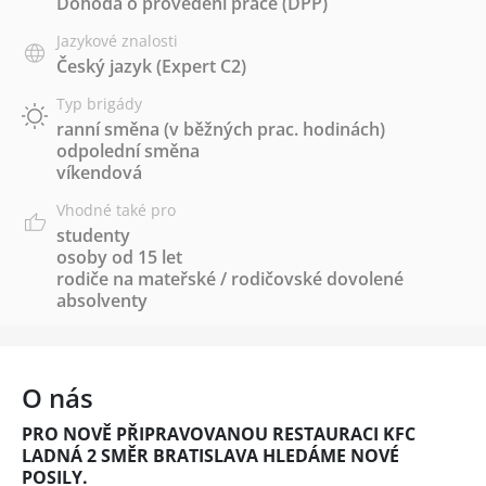
Dohoda o provedení práce (DPP)
Jazykové znalosti
Český jazyk
(Expert C2)
Typ brigády
ranní směna (v běžných prac. hodinách)
odpolední směna
víkendová
Vhodné také pro
studenty
osoby od 15 let
rodiče na mateřské / rodičovské dovolené
absolventy
O nás
PRO NOVĚ PŘIPRAVOVANOU RESTAURACI KFC
LADNÁ 2 SMĚR BRATISLAVA HLEDÁME NOVÉ
POSILY.