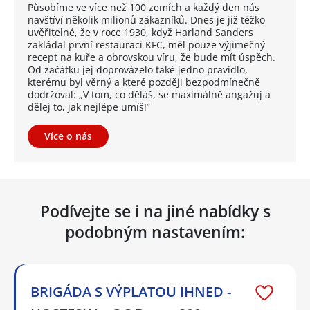
Působíme ve více než 100 zemích a každý den nás
navštíví několik milionů zákazníků. Dnes je již těžko
uvěřitelné, že v roce 1930, když Harland Sanders
zakládal první restauraci KFC, měl pouze výjimečný
recept na kuře a obrovskou víru, že bude mít úspěch.
Od začátku jej doprovázelo také jedno pravidlo,
kterému byl věrný a které později bezpodmínečně
dodržoval: „V tom, co děláš, se maximálně angažuj a
dělej to, jak nejlépe umíš!”
Více o nás
Podívejte se i na jiné nabídky s
podobným nastavením:
BRIGÁDA S VÝPLATOU IHNED -