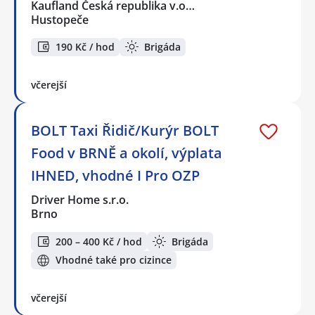
Kaufland Česká republika v.o…
Hustopeče
190 Kč / hod
Brigáda
včerejší
BOLT Taxi Řidič/Kurýr BOLT
Food v BRNĚ a okolí, výplata
IHNED, vhodné I Pro OZP
Driver Home s.r.o.
Brno
200 – 400 Kč / hod
Brigáda
Vhodné také pro cizince
včerejší