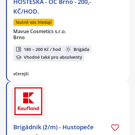
HOSTESKA - OC Brno - 200,-
KČ/HOD.
Nutně vás hledají
Mavue Cosmetics s.r.o.
Brno
180 – 200 Kč / hod
Brigáda
Vhodné také pro absolventy
včerejší
Brigádník (ž/m) - Hustopeče