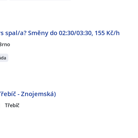
ys spal/a? Směny do 02:30/03:30, 155 Kč/h
Brno
áda
Třebíč - Znojemská)
|
Třebíč