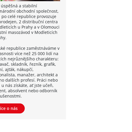
 úspěšná a stabilní
národní obchodní společnost,
á po celé republice provozuje
prodejen, 2 distribuční centra
dleticích u Prahy a v Olomouci
astní masozávod v Modleticích
ahy.
ské republice zaměstnáváme v
snosti více než 25 000 lidí na
cích nejrůznějšího charakteru:
vač, skladník, řezník, grafik,
í, ajťák, nákupčí,
onalista, manažer, architekt a
o dalších profesí. Práci nebo
 u nás získáte, ať jste učeň,
ent, absolvent nebo odborník
kušenostmi.
íce o nás