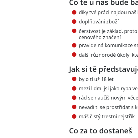
Co tě u nás bude ba
díky tvé práci najdou naši
doplňování zboží
čerstvost je základ, proto
cenového značení
pravidelná komunikace se
další různorodé úkoly, kt
Jak si tě představ
bylo ti už 18 let
mezi lidmi jsi jako ryba 
rád se naučíš novým věce
nevadí ti se prostřídat s 
máš čistý trestní rejstřík
Co za to dostaneš