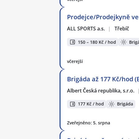
Prodejce/Prodejkyně v
ALL SPORTS a.s.
|
Třebíč
150 – 180 Kč / hod
Brig
včerejší
Brigáda až 177 Kč/hod (
Albert Česká republika, s.r.o.
177 Kč / hod
Brigáda
Zveřejněno: 5. srpna