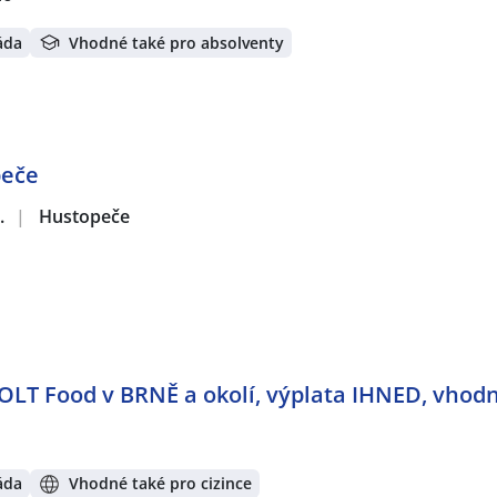
áda
Vhodné také pro absolventy
peče
.
|
Hustopeče
OLT Food v BRNĚ a okolí, výplata IHNED, vhodn
áda
Vhodné také pro cizince