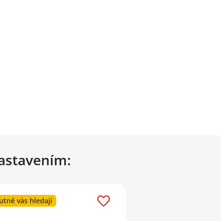
nastavením:
utně vás hledají