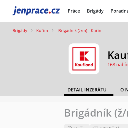
JenPráce.cz
Práce
Brigády
Poradn
Brigády
Kuřim
Brigádník (ž/m) - Kuřim
Kauf
168 nabí
DETAIL INZERÁTU
O 
Brigádník (ž