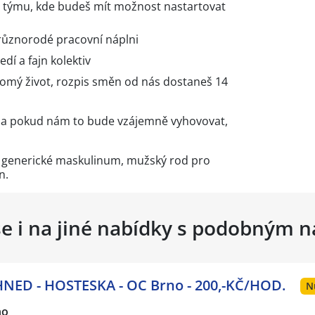
m týmu, kde budeš mít možnost nastartovat
 různorodé pracovní náplni
dí a fajn kolektiv
romý život, rozpis směn od nás dostaneš 14
es a pokud nám to bude vzájemně vyhovovat,
e generické maskulinum, mužský rod pro
n.
se i na jiné nabídky s podobným 
NED - HOSTESKA - OC Brno - 200,-KČ/HOD.
N
no