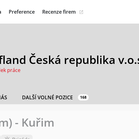
a
Preference
Recenze firem
land Česká republika v.o.
dek práce
NÁS
DALŠÍ VOLNÉ POZICE
168
/m) - Kuřim