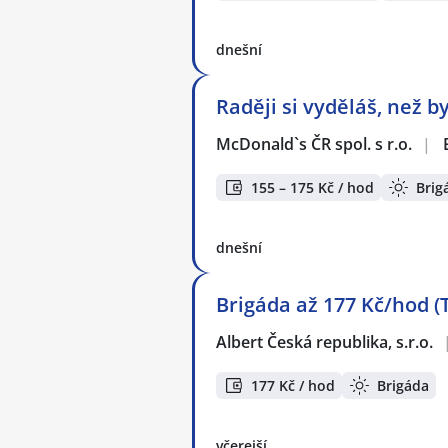
dnešní
Raději si vyděláš, než b
McDonald`s ČR spol. s r.o.
|
155 – 175 Kč / hod
Brig
dnešní
Brigáda až 177 Kč/hod (
Albert Česká republika, s.r.o.
177 Kč / hod
Brigáda
včerejší