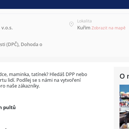
Lokalita
v.o.s.
Kuřim
Zobrazit na mapě
ti (DPČ)
,
Dohoda o
odce, maminka, tatínek? Hledáš DPP nebo
O 
u lidí. Podílej se s námi na vytvoření
ro naše zákazníky.
o
h pultů