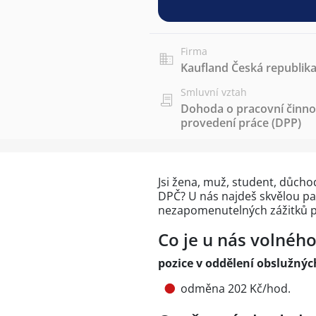
Firma
Kaufland Česká republika 
Smluvní vztah
Dohoda o pracovní činnos
provedení práce (DPP)
Jsi žena, muž, student, důch
DPČ? U nás najdeš skvělou part
nezapomenutelných zážitků p
Co je u nás volnéh
pozice v oddělení obslužnýc
odměna 202 Kč/hod.