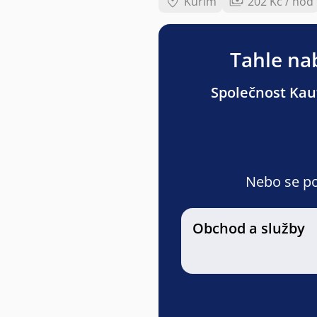
Kuřim
202 Kč / hod
Tahle nab
Společnost Kauf
Nebo se pod
Obchod a služby