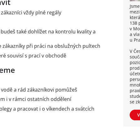
vit
Jsme
mezi
 zákazníci vždy plné regály
kter
138 
v Mo
 budeš také dohlížet na kontrolu kvality a
a vl
u Pr
 zákazníky při práci na obslužných pultech
V Če
eré souvisí s prací v obchodě
souča
pozi
ujeme
proda
účetn
pers
mnoh
ve vodě a rád zákazníkovi pomůžeš
praxi
stud
m i v rámci ostatních oddělení
se z
kolegy a pracovat i o víkendech a svátcích
V