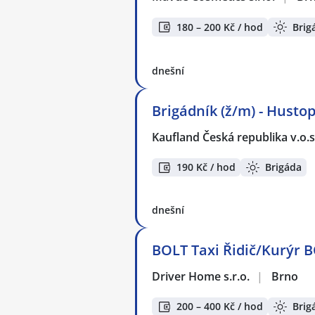
180 – 200 Kč / hod
Brig
dnešní
Brigádník (ž/m) - Husto
Kaufland Česká republika v.o.s
190 Kč / hod
Brigáda
dnešní
BOLT Taxi Řidič/Kurýr B
Driver Home s.r.o.
|
Brno
200 – 400 Kč / hod
Brig