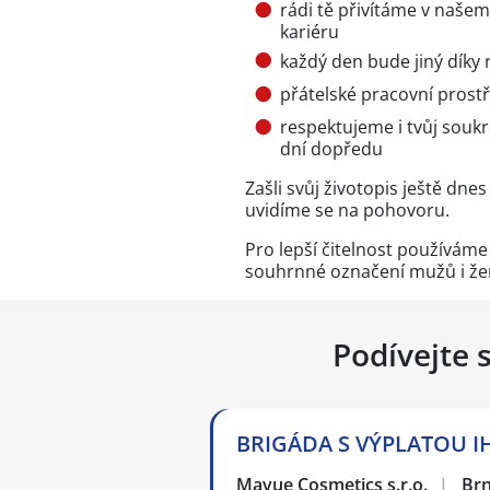
rádi tě přivítáme v naše
kariéru
každý den bude jiný díky
přátelské pracovní prostře
respektujeme i tvůj souk
dní dopředu
Zašli svůj životopis ještě dn
uvidíme se na pohovoru.
Pro lepší čitelnost používám
souhrnné označení mužů i že
Podívejte 
BRIGÁDA S VÝPLATOU IH
Mavue Cosmetics s.r.o.
|
Br