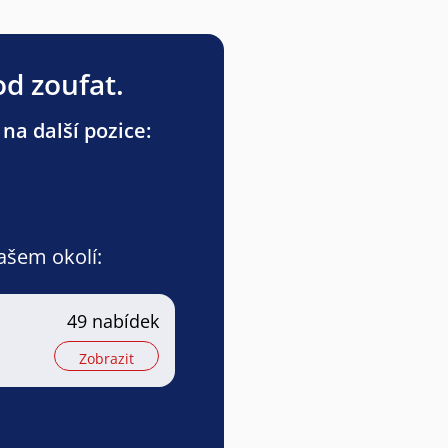
od zoufat.
na další pozice:
vašem okolí:
49 nabídek
Zobrazit