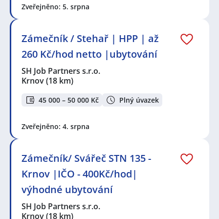
Zveřejněno: 5. srpna
Zámečník / Stehař | HPP | až
260 Kč/hod netto |ubytování
SH Job Partners s.r.o.
Krnov
(18 km)
45 000 – 50 000 Kč
Plný úvazek
Zveřejněno: 4. srpna
Zámečník/ Svářeč STN 135 -
Krnov |IČO - 400Kč/hod|
výhodné ubytování
SH Job Partners s.r.o.
Krnov
(18 km)