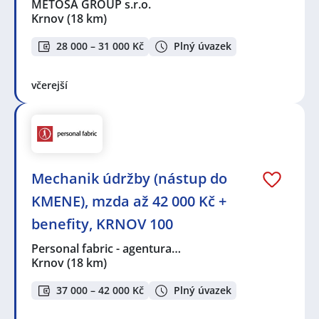
METOSA GROUP s.r.o.
Krnov
(18 km)
28 000 – 31 000 Kč
Plný úvazek
včerejší
Mechanik údržby (nástup do
KMENE), mzda až 42 000 Kč +
benefity, KRNOV 100
Personal fabric - agentura…
Krnov
(18 km)
37 000 – 42 000 Kč
Plný úvazek