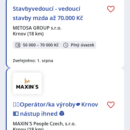
Stavbyvedoucí - vedoucí
stavby mzda až 70.000 Kč
METOSA GROUP s.r.o.
Krnov
(18 km)
50 000 – 70 000 Kč
Plný úvazek
Zveřejněno: 1. srpna
👷‍♂️Operátor/ka výroby🫵Krnov
💵 nástup ihned 👷
MAXIN'S People Czech, s.r.o.
Krnov
(18 km)