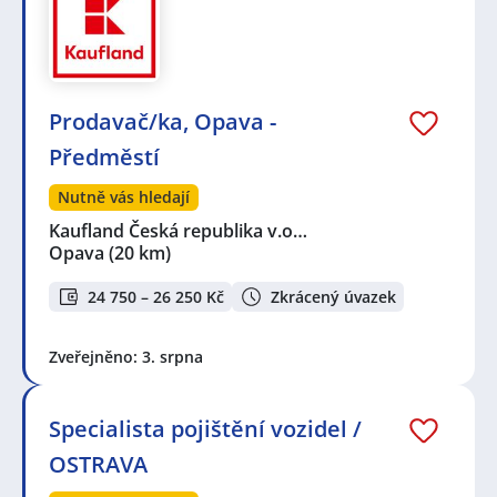
Prodavač/ka, Opava -
Předměstí
Nutně vás hledají
Kaufland Česká republika v.o…
Opava
(20 km)
24 750 – 26 250 Kč
Zkrácený úvazek
Zveřejněno: 3. srpna
Specialista pojištění vozidel /
OSTRAVA