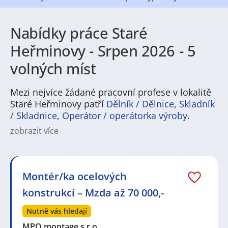
Nabídky práce Staré
Heřminovy - Srpen 2026 - 5
volných míst
Mezi nejvíce žádané pracovní profese v lokalitě
Staré Heřminovy patří
Dělník / Dělnice
,
Skladník
/ Skladnice
,
Operátor / operátorka výroby
.
zobrazit více
Na
JenPráce.cz
naleznete širokou nabídku pravidelně
aktualizovaných a doplňovaných inzerátů
práce
i
brigády
. Najdete zde široké množství různých oborů
a profesí, o které mají firmy aktuálně největší zájem a
Montér/ka ocelových
je pro ně velmi podstatné obsadit pracovní pozici v co
konstrukcí – Mzda až 70 000,-
nejkratším možném termínu. Mezi takové profese
patří nyní nejvíce
kuchař / kuchařka
,
řidič / řidička
,
Nutně vás hledají
dělník / dělnice
,
dělník / dělnice
nebo máte zájem o
profesi
prodavač / prodavačka
? Mezi nejvíce
MPO montage s.r.o.