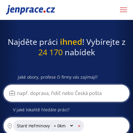
JenPráce.cz
Najděte práci
ihned
! Vybírejte z
24 170
nabídek
Jaké obory, profese či firmy vás zajímají?
V jaké lokalitě hledáte práci?
×
Staré Heřminovy