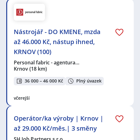
Nástrojář - DO KMENE, mzda
až 46.000 Kč, nástup ihned,
KRNOV (100)
Personal fabric - agentura…
Krnov
(18 km)
36 000 – 46 000 Kč
Plný úvazek
včerejší
Operátor/ka výroby | Krnov |
až 29.000 Kč/měs.| 3 směny
SH Job Partners s.r.o.