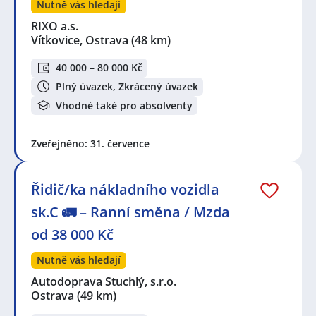
Nutně vás hledají
RIXO a.s.
Vítkovice, Ostrava
(48 km)
40 000 – 80 000 Kč
Plný úvazek, Zkrácený úvazek
Vhodné také pro absolventy
Zveřejněno: 31. července
Řidič/ka nákladního vozidla
sk.C 🚛 – Ranní směna / Mzda
od 38 000 Kč
Nutně vás hledají
Autodoprava Stuchlý, s.r.o.
Ostrava
(49 km)