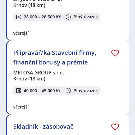
Krnov
(18 km)
28 000 – 28 500 Kč
Plný úvazek
včerejší
Přípravář/ka Stavební firmy,
finanční bonusy a prémie
METOSA GROUP s.r.o.
Krnov
(18 km)
40 000 – 45 000 Kč
Plný úvazek
včerejší
Skladník - zásobovač