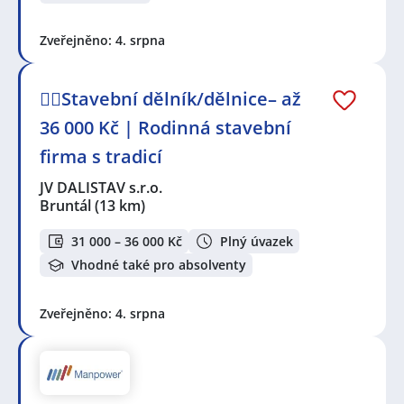
Zveřejněno: 4. srpna
👷‍♂️Stavební dělník/dělnice– až
36 000 Kč | Rodinná stavební
firma s tradicí
JV DALISTAV s.r.o.
Bruntál
(13 km)
31 000 – 36 000 Kč
Plný úvazek
Vhodné také pro absolventy
Zveřejněno: 4. srpna