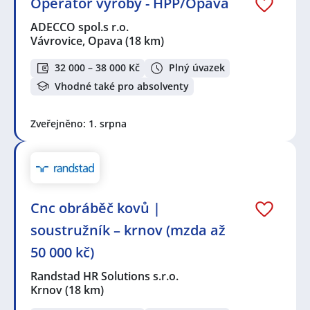
Operátor výroby - HPP/Opava
ADECCO spol.s r.o.
Vávrovice, Opava
(18 km)
32 000 – 38 000 Kč
Plný úvazek
Vhodné také pro absolventy
Zveřejněno: 1. srpna
Cnc obráběč kovů |
soustružník – krnov (mzda až
50 000 kč)
Randstad HR Solutions s.r.o.
Krnov
(18 km)