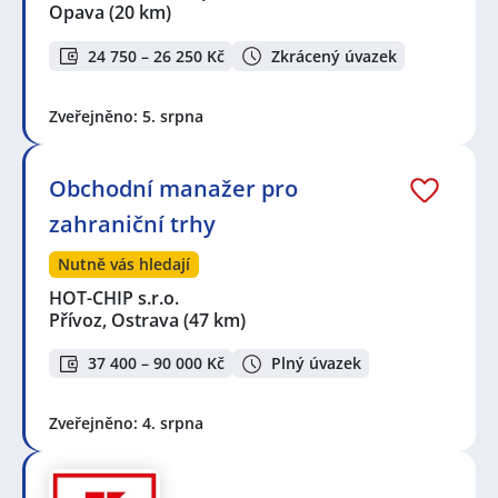
Šternberk
,
Potštát
,
Odry
,
Dolní Benešov
Opava
(20 km)
24 750 – 26 250 Kč
Zkrácený úvazek
Zveřejněno: 5. srpna
Obchodní manažer pro
zahraniční trhy
Nutně vás hledají
HOT-CHIP s.r.o.
Přívoz, Ostrava
(47 km)
37 400 – 90 000 Kč
Plný úvazek
Zveřejněno: 4. srpna