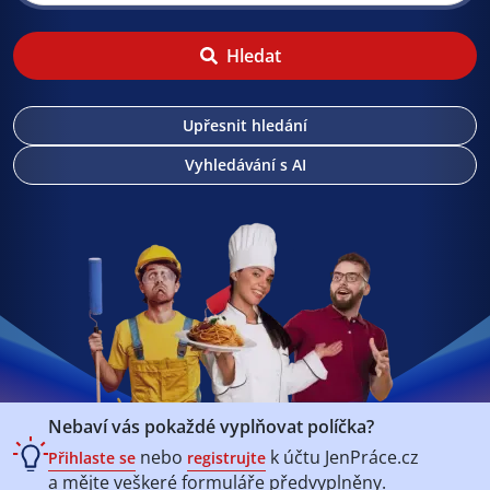
Hledat
Upřesnit hledání
Vyhledávání s AI
Nebaví vás pokaždé vyplňovat políčka?
nebo
k účtu
JenPráce.cz
Přihlaste se
registrujte
a mějte veškeré
formuláře předvyplněny.