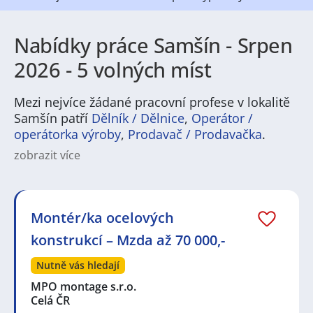
Nabídky práce Samšín - Srpen
2026 - 5 volných míst
Mezi nejvíce žádané pracovní profese v lokalitě
Samšín patří
Dělník / Dělnice
,
Operátor /
operátorka výroby
,
Prodavač / Prodavačka
.
zobrazit více
Na
JenPráce.cz
naleznete širokou nabídku pravidelně
aktualizovaných a doplňovaných inzerátů
práce
i
brigády
. Najdete zde široké množství různých oborů
a profesí, o které mají firmy aktuálně největší zájem a
Montér/ka ocelových
je pro ně velmi podstatné obsadit pracovní pozici v co
konstrukcí – Mzda až 70 000,-
nejkratším možném termínu. Mezi takové profese
patří nyní nejvíce
kuchař / kuchařka
,
řidič / řidička
,
Nutně vás hledají
dělník / dělnice
,
dělník / dělnice
nebo máte zájem o
profesi
prodavač / prodavačka
? Mezi nejvíce
MPO montage s.r.o.
požadované obory patří
Průmyslová a chemická
Celá ČR
výroba
,
Ubytování a cestovní ruch
,
Doprava, logistika