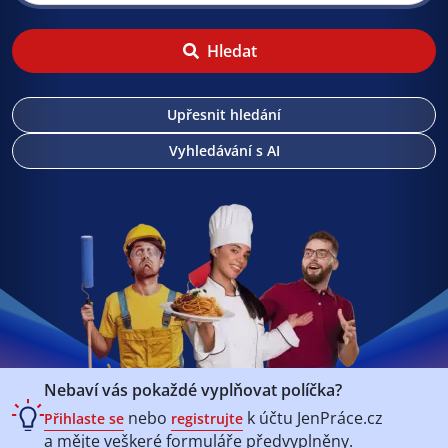
Hledat
Upřesnit hledání
Vyhledávání s AI
Nebaví vás pokaždé vyplňovat políčka?
nebo
k účtu
JenPráce.cz
Přihlaste se
registrujte
a mějte veškeré
formuláře předvyplněny.