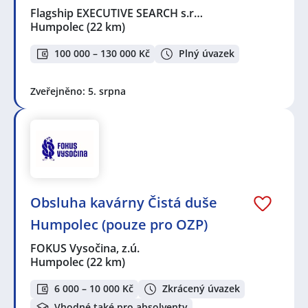
Flagship EXECUTIVE SEARCH s.r…
Humpolec
(22 km)
100 000 – 130 000 Kč
Plný úvazek
Zveřejněno: 5. srpna
Obsluha kavárny Čistá duše
Humpolec (pouze pro OZP)
FOKUS Vysočina, z.ú.
Humpolec
(22 km)
6 000 – 10 000 Kč
Zkrácený úvazek
Vhodné také pro absolventy