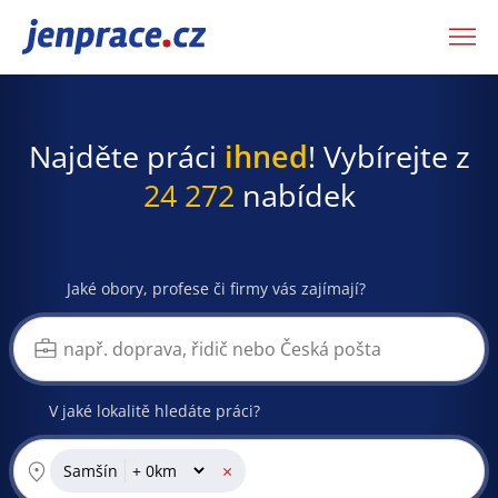
JenPráce.cz
Najděte práci
ihned
! Vybírejte z
24 272
nabídek
Jaké obory, profese či firmy vás zajímají?
V jaké lokalitě hledáte práci?
×
Samšín