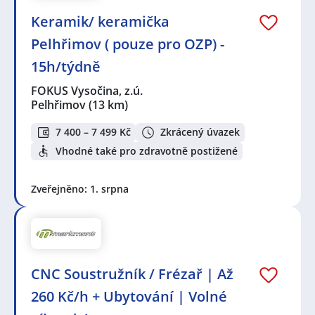
Keramik/ keramička
Pelhřimov ( pouze pro OZP) -
15h/týdně
FOKUS Vysočina, z.ú.
Pelhřimov
(13 km)
7 400 – 7 499 Kč
Zkrácený úvazek
Vhodné také pro zdravotně postižené
Zveřejněno: 1. srpna
CNC Soustružník / Frézař | Až
260 Kč/h + Ubytování | Volné