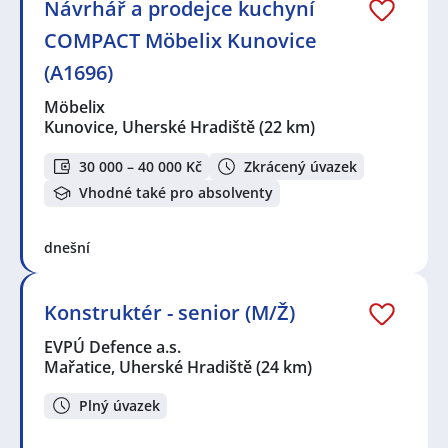
Návrhář a prodejce kuchyní
COMPACT Möbelix Kunovice
(A1696)
Möbelix
Kunovice, Uherské Hradiště
(22 km)
30 000 – 40 000 Kč
Zkrácený úvazek
Vhodné také pro absolventy
dnešní
Konstruktér - senior (M/Ž)
EVPÚ Defence a.s.
Mařatice, Uherské Hradiště
(24 km)
Plný úvazek