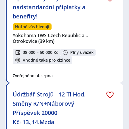
Seznam lokalit v zobrazených inzerátech:
nadstandardní příplatky a
Celá ČR
,
Otrokovice
,
Nivnice
,
Blatnice pod Svatým
Antonínkem
,
Hluk
,
Uherský Brod
,
Veselí nad Moravou
,
benefity!
Kunovice, okres Uherské Hradiště
,
Mařatice, Uherské
Hradiště
,
Rudice, okres Uherské Hradiště
,
Uherské
Nutně vás hledají
Hradiště
,
Bojkovice
,
Staré Město, okres Uherské
Yokohama TWS Czech Republic a…
Hradiště
,
Bzenec
,
Kaňovice, okres Zlín
,
Luhačovice
,
Otrokovice
(39 km)
Rohatec
,
Babice, okres Uherské Hradiště
,
Slavičín
,
Rokytnice, okres Zlín
,
Hodonín
38 000 – 50 000 Kč
Plný úvazek
Vhodné také pro cizince
Zveřejněno: 4. srpna
Údržbář Strojů - 12-Ti Hod.
Směny R/N+Náborový
Příspěvek 20000
Kč+13.,14.Mzda