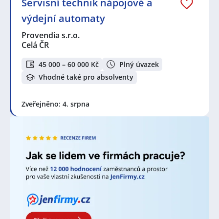
AWP P&C Česká republika - odštěpný závod
Servisní technik nápojové a
zahraniční právnické osoby
,
4Life Direct Insurance
výdejní automaty
Services s.r.o., odštěpný závod
,
Provendia s.r.o.
,
MarkZPro s.r.o.
,
Yokohama TWS Czech Republic a.s.
,
Provendia s.r.o.
Teknia Uhersky Brod, a.s.
,
ManpowerGroup s.r.o.
,
Celá ČR
SUSPRO s.r.o.
,
RPG Recycling, s.r.o.
,
Grafton
Recruitment s.r.o.
,
Česká spořitelna, a.s.
,
Kaufland
45 000 – 60 000 Kč
Plný úvazek
Česká republika v.o.s.
,
Lead - Project Advices s.r.o.
,
Vhodné také pro absolventy
Advantage Consulting, s.r.o.
,
Möbelix
,
EVPÚ Defence
a.s.
,
OPTIMA RECRUITMENT EUROPE, s.r.o.
,
AC Jobs,
s.r.o.
,
Jobs Contact Personal, s.r.o.
,
B+N Czech
Zveřejněno: 4. srpna
Republic Facility Services s.r.o.
,
Terra Mobile s.r.o.
,
VOMA, s.r.o.
,
peform Podolí s.r.o.
,
PROMONT Uherské
Hradiště s.r.o.
,
Albert Česká republika, s.r.o.
,
SH Job
Partners s.r.o.
,
Teta drogerie a lékárny ČR s.r.o.
,
Delirest services s.r.o.
,
APROFES,s.r.o.
,
ZÁLESÍ a.s.
,
Manuvia, a. s., organizační složka
,
VAG s.r.o.
,
Jiří
Trávníček
,
Markmont, s.r.o.
,
Správa železnic, státní
organizace
,
4M Power Consulting s.r.o.
Seznam profesí v zobrazených inzerátech:
Administrativní pracovník / pracovnice
,
Asistent /
Asistentka
,
Back office pracovník / pracovnice
,