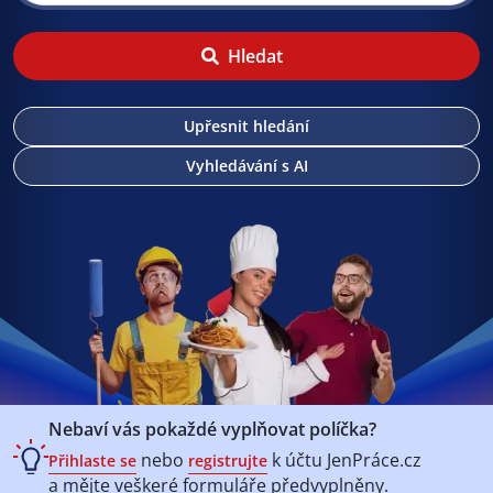
Hledat
Upřesnit hledání
Vyhledávání s AI
Nebaví vás pokaždé vyplňovat políčka?
nebo
k účtu
JenPráce.cz
Přihlaste se
registrujte
a mějte veškeré
formuláře předvyplněny.