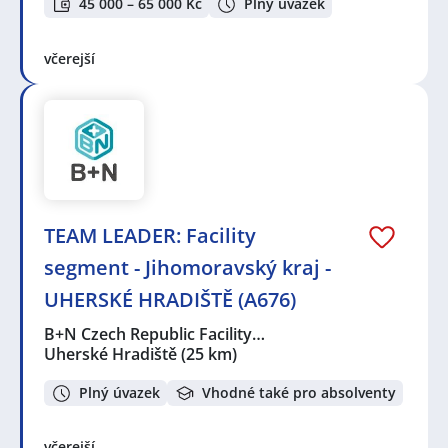
45 000 – 65 000 Kč
Plný úvazek
včerejší
TEAM LEADER: Facility
segment - Jihomoravský kraj -
UHERSKÉ HRADIŠTĚ (A676)
B+N Czech Republic Facility…
Uherské Hradiště
(25 km)
Plný úvazek
Vhodné také pro absolventy
včerejší