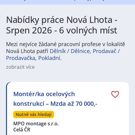
Nabídky práce Nová Lhota -
Srpen 2026 - 6 volných míst
Mezi nejvíce žádané pracovní profese v lokalitě
Nová Lhota patří
Dělník / Dělnice
,
Prodavač /
Prodavačka
,
Pokladní
.
zobrazit více
Práce v Nová Lhota nabízí pestrou škálu pracovních
příležitostí zejména v oblastech, které jsou pro menší
města a venkov typické. V regionu se uplatní
pracovníci ve výrobě a dílnách, obsluha strojů,
Montér/ka ocelových
skladníci a řidiči, stejně jako pozice v obchodu,
konstrukcí – Mzda až 70 000,-
stavebnictví či údržbě. Ve městě a jeho okolí vznikají i
pracovní nabídky v pohostinství a cestovním ruchu
Nutně vás hledají
během sezóny, dále v sociálních službách, školství či
zdravotnickém personálu. Aktuální nabídka
MPO montage s.r.o.
zaměstnání často zahrnuje jak stálé, tak sezonní role
Celá ČR
a příležitosti pro řemeslníky i administrativní profese.