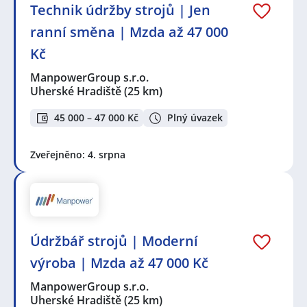
Technik údržby strojů | Jen
ranní směna | Mzda až 47 000
Kč
ManpowerGroup s.r.o.
Uherské Hradiště
(25 km)
45 000 – 47 000 Kč
Plný úvazek
Zveřejněno: 4. srpna
Údržbář strojů | Moderní
výroba | Mzda až 47 000 Kč
ManpowerGroup s.r.o.
Uherské Hradiště
(25 km)