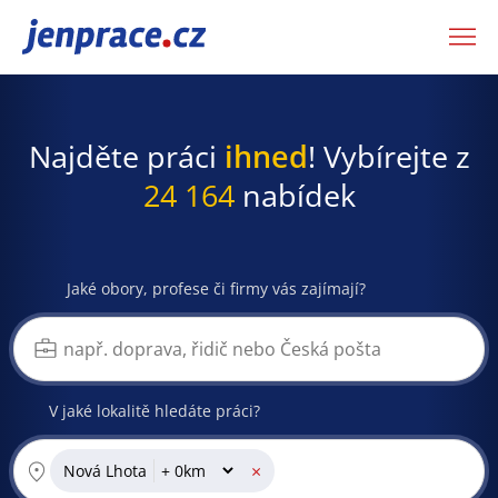
JenPráce.cz
Najděte práci
ihned
! Vybírejte z
24 164
nabídek
Jaké obory, profese či firmy vás zajímají?
V jaké lokalitě hledáte práci?
×
Nová Lhota