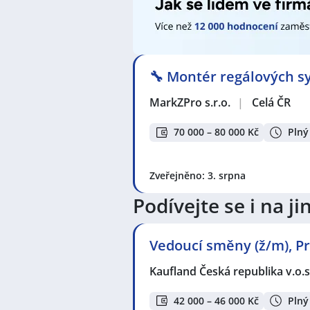
západ
,
Štěrboholy, Praha
,
Karlín,
okres Mělník
,
Hlavenec
,
Panenské
🔧 Montér regálových sy
MarkZPro s.r.o.
|
Celá ČR
70 000 – 80 000 Kč
Plný
Zveřejněno: 3. srpna
Podívejte se i na 
Vedoucí směny (ž/m), Pr
Kaufland Česká republika v.o.s
42 000 – 46 000 Kč
Plný