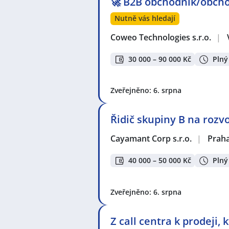
🚀 B2B obchodník/obcho
Nutně vás hledají
Coweo Technologies s.r.o.
|
30 000 – 90 000 Kč
Plný
Zveřejněno: 6. srpna
Řidič skupiny B na rozv
Cayamant Corp s.r.o.
|
Prah
40 000 – 50 000 Kč
Plný
Zveřejněno: 6. srpna
Z call centra k prodeji,