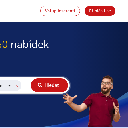
Vstup inzerenti
Přihlásit se
60
nabídek
Hledat
×