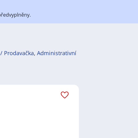
předvyplněny.
 / Prodavačka
,
Administrativní
átů
práce
i
brigády
. Najdete zde
ně velmi podstatné obsadit
ř / kuchařka
,
řidič / řidička
,
dělník
žadované obory patří
Průmyslová
 realitní služby
a nebo také práce
ráci i ve výše uvedených
ezení požadovaného zaměstnání.
ň
,
Praha
,
Nové Město, Praha
,