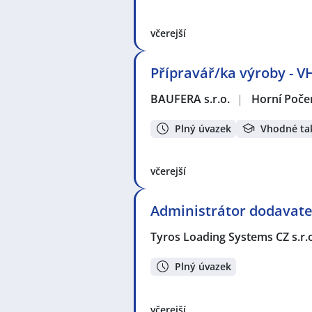
včerejší
Přípravář/ka výroby -
BAUFERA s.r.o.
|
Horní Poče
Plný úvazek
Vhodné ta
včerejší
Administrátor dodavate
Tyros Loading Systems CZ s.r.
Plný úvazek
včerejší