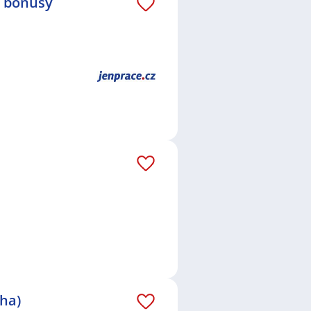
é bonusy
aha)