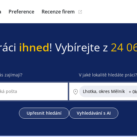
a
Preference
Recenze firem
ráci
ihned
! Vybírejte z
24 0
ás zajímají?
V jaké lokalitě hledáte práci?
Lhotka, okres Mělník
Upřesnit hledání
Vyhledávání s AI