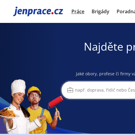
JenPráce.cz
Práce
Brigády
Poradn
Najděte p
Jaké obory, profese či firmy v