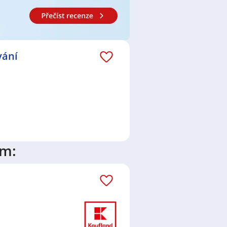
idim
,
Neratovice
,
Štětí
,
Úžice,
vání
ím: