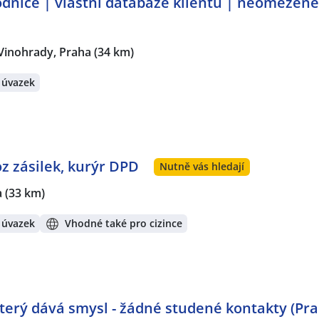
dnice | vlastní databáze klientů | neomezen
Vinohrady, Praha
(34 km)
 úvazek
oz zásilek, kurýr DPD
Nutně vás hledají
a
(33 km)
 úvazek
Vhodné také pro cizince
 který dává smysl - žádné studené kontakty (Pr