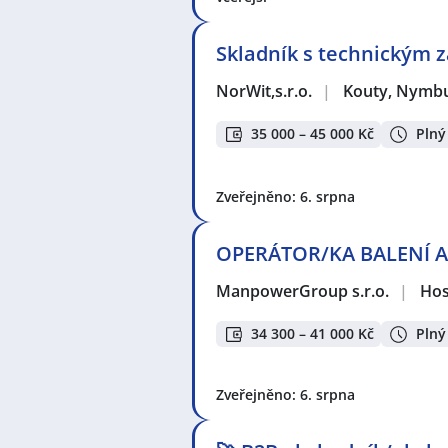
Skladník s technickým
NorWit,s.r.o.
|
Kouty, Nymb
35 000 – 45 000 Kč
Plný
Zveřejněno: 6. srpna
OPERÁTOR/KA BALENÍ A 
ManpowerGroup s.r.o.
|
Hos
34 300 – 41 000 Kč
Plný
Zveřejněno: 6. srpna