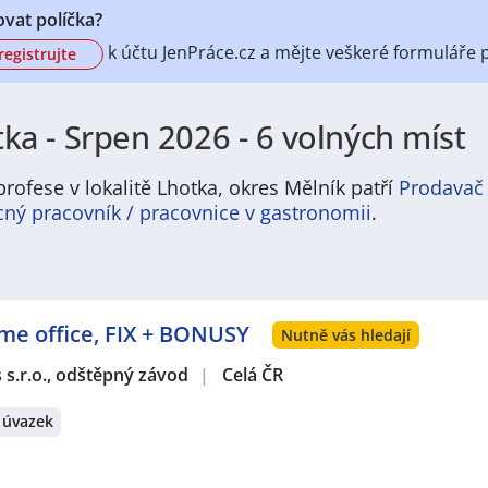
vat políčka?
k účtu
JenPráce.cz a mějte veškeré
formuláře 
registrujte
ka - Srpen 2026 - 6 volných míst
rofese v lokalitě Lhotka, okres Mělník patří
Prodavač
ý pracovník / pracovnice v gastronomii
.
 nabídku pravidelně aktualizovaných a doplňovaných inzer
ofesí, o které mají firmy aktuálně největší zájem a je pro 
ožném termínu. Mezi takové profese patří nyní nejvíce
kucha
ome office, FIX + BONUSY
e zájem o profesi
prodavač / prodavačka
? Mezi nejvíce po
Nutně vás hledají
estovní ruch
,
Doprava, logistika a zásobování
,
Stavebnictví a
s s.r.o., odštěpný závod
|
Celá ČR
Právě proto Vám doporučujeme porozhlédnout se po nové p
velká pravděpodobnost, že si tím zvýšíte svou šanci na nal
 úvazek
hledání nového zaměstnání aktuálně patří
Brno
,
Ostrava
,
Plze