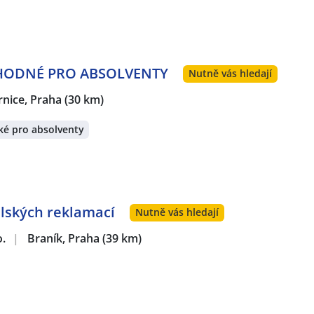
 VHODNÉ PRO ABSOLVENTY
Nutně vás hledají
rnice, Praha
(30 km)
ké pro absolventy
lských reklamací
Nutně vás hledají
o.
|
Braník, Praha
(39 km)