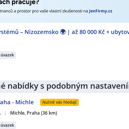
 Praha
,
Třebonice, Praha
,
Kladno
,
Mělník
,
Byšice
,
Liběchov
,
V
 Břežany
,
Měšice
,
Dobříň
stémů – Nizozemsko 🌍 | až 80 000 Kč + ubyto
 úvazek
jiné nabídky s podobným nastaven
aha - Michle
Nutně vás hledají
.
|
Michle, Praha
(36 km)
 úvazek