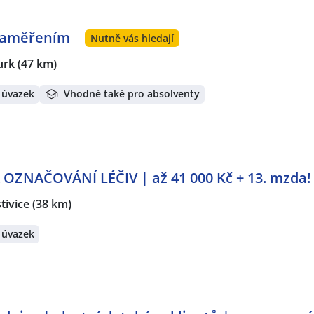
 zaměřením
Nutně vás hledají
urk
(47 km)
 úvazek
Vhodné také pro absolventy
OZNAČOVÁNÍ LÉČIV | až 41 000 Kč + 13. mzda!
tivice
(38 km)
 úvazek