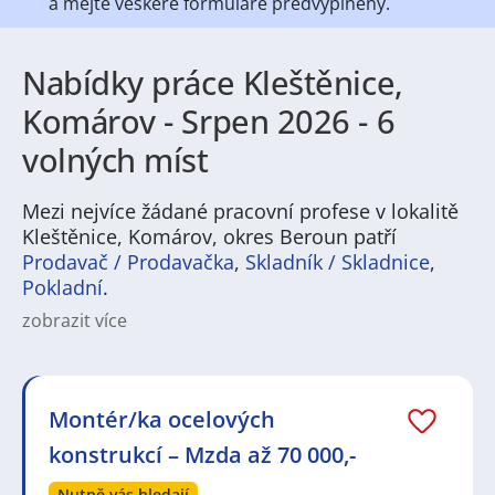
a mějte veškeré
formuláře předvyplněny.
Nabídky práce Kleštěnice,
Komárov - Srpen 2026 - 6
volných míst
Mezi nejvíce žádané pracovní profese v lokalitě
Kleštěnice, Komárov, okres Beroun patří
Prodavač / Prodavačka
,
Skladník / Skladnice
,
Pokladní
.
zobrazit více
Na
JenPráce.cz
naleznete širokou nabídku pravidelně
aktualizovaných a doplňovaných inzerátů
práce
i
brigády
. Najdete zde široké množství různých oborů
a profesí, o které mají firmy aktuálně největší zájem a
Montér/ka ocelových
je pro ně velmi podstatné obsadit pracovní pozici v co
konstrukcí – Mzda až 70 000,-
nejkratším možném termínu. Mezi takové profese
patří nyní nejvíce
kuchař / kuchařka
,
řidič / řidička
,
Nutně vás hledají