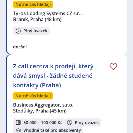
Nutně vás hledají
Tyros Loading Systems CZ s.r…
Braník, Praha
(48 km)
Plný úvazek
dnešní
Z call centra k prodeji, který
dává smysl - žádné studené
kontakty (Praha)
Nutně vás hledají
Business Aggregator, s.r.o.
Stodůlky, Praha
(45 km)
50 000 – 100 000 Kč
Plný úvazek
Vhodné také pro absolventy