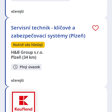
včerejší
Servisní technik - klíčové a
zabezpečovací systémy (Plzeň)
Nutně vás hledají
H&B Group s.r.o.
Plzeň
(34 km)
Plný úvazek
včerejší