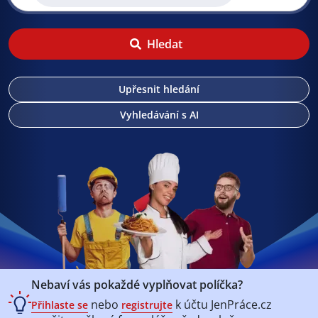
Hledat
Upřesnit hledání
Vyhledávání s AI
Nebaví vás pokaždé vyplňovat políčka?
nebo
k účtu
JenPráce.cz
Přihlaste se
registrujte