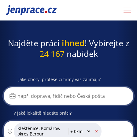
JenPráce.cz
Najděte práci
ihned
! Vybírejte z
24 167
nabídek
Jaké obory, profese či firmy vás zajímají?
V jaké lokalitě hledáte práci?
Kleštěnice, Komárov,
×
okres Beroun