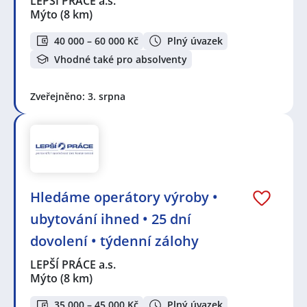
LEPŠÍ PRÁCE a.s.
Mýto
(8 km)
40 000 – 60 000 Kč
Plný úvazek
Vhodné také pro absolventy
Zveřejněno: 3. srpna
Hledáme operátory výroby •
ubytování ihned • 25 dní
dovolení • týdenní zálohy
LEPŠÍ PRÁCE a.s.
Mýto
(8 km)
35 000 – 45 000 Kč
Plný úvazek