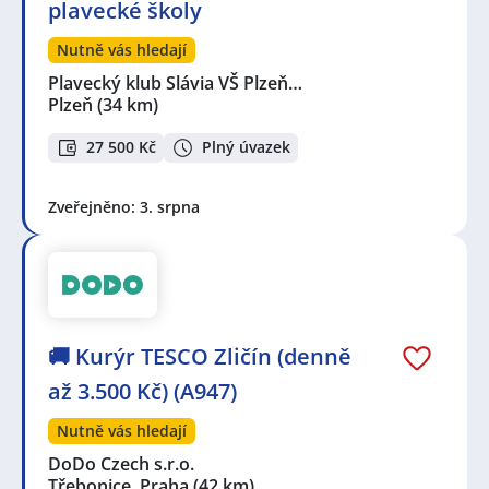
plavecké školy
Nutně vás hledají
Plavecký klub Slávia VŠ Plzeň…
Plzeň
(34 km)
27 500 Kč
Plný úvazek
Zveřejněno: 3. srpna
🚚 Kurýr TESCO Zličín (denně
až 3.500 Kč) (A947)
Nutně vás hledají
DoDo Czech s.r.o.
Třebonice, Praha
(42 km)