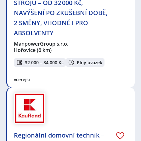
STROJŮ – OD 32 000 Kč,
NAVÝŠENÍ PO ZKUŠEBNÍ DOBĚ,
2 SMĚNY, VHODNÉ I PRO
ABSOLVENTY
ManpowerGroup s.r.o.
Hořovice
(6 km)
32 000 – 34 000 Kč
Plný úvazek
včerejší
Regionální domovní technik –