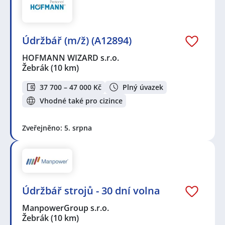
Údržbář (m/ž) (A12894)
HOFMANN WIZARD s.r.o.
Žebrák
(10 km)
37 700 – 47 000 Kč
Plný úvazek
Vhodné také pro cizince
Zveřejněno: 5. srpna
Údržbář strojů - 30 dní volna
ManpowerGroup s.r.o.
Žebrák
(10 km)