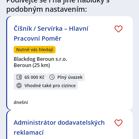
zástupce / zástupkyně
,
Technik / technička
podobným nastavením:
automatizace
Seznam lokalit v zobrazených inzerátech:
Číšník / Servírka – Hlavní
Celá ČR
,
Beroun
,
Braník, Praha
,
Stodůlky, Praha
,
Plzeň
,
Břevnov, Praha
,
Stochov
,
Rudná, okres Praha-západ
,
Pracovní Poměr
Nýřany
,
Třebonice, Praha
,
Kladno
,
Hořovice
,
Cerhovice
,
Mýto
,
Žebrák
,
Příbram
,
Příbram V-Zdaboř,
Nutně vás hledají
Příbram
,
Rokycany
,
Plzeňské Předměstí, Rokycany
,
Blackdog Beroun s.r.o.
Kladruby, okres Rokycany
,
Zvíkovec
,
Králův Dvůr
,
Beroun
(25 km)
Dobříš
65 000 Kč
Plný úvazek
Vhodné také pro cizince
dnešní
Administrátor dodavatelských
reklamací