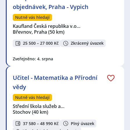
objednávek, Praha - Vypich
Nutně vás hledají
Kaufland Česká republika v.o…
Břevnov, Praha
(50 km)
25 500 – 27 000 Kč
Zkrácený úvazek
Zveřejněno: 4. srpna
Učitel - Matematika a Přírodní
vědy
Nutně vás hledají
Střední škola služeb a…
Stochov
(40 km)
37 580 – 48 990 Kč
Plný úvazek