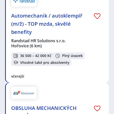
Automechanik / autoklempíř
(m/ž) - TOP mzda, skvělé
benefity
Randstad HR Solutions s.r.o.
Hořovice
(6 km)
36 500 – 42 000 Kč
Plný úvazek
Vhodné také pro absolventy
včerejší
OBSLUHA MECHANICKÝCH