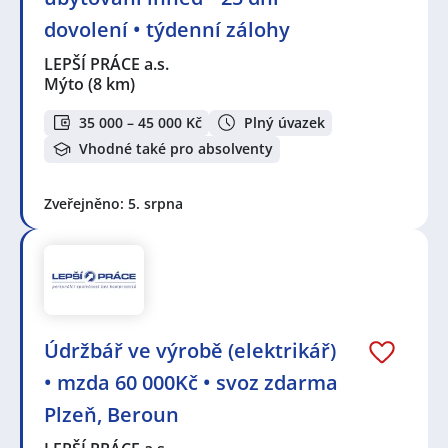
dovolení • týdenní zálohy
LEPŠÍ PRÁCE a.s.
Mýto
(8 km)
35 000 – 45 000 Kč
Plný úvazek
Vhodné také pro absolventy
Zveřejněno: 5. srpna
Údržbář ve výrobě (elektrikář)
• mzda 60 000Kč • svoz zdarma
Plzeň, Beroun