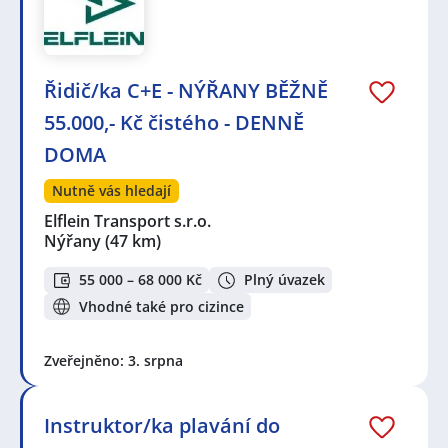
Řidič/ka C+E - NÝŘANY BĚŽNĚ
55.000,- Kč čistého - DENNĚ
DOMA
Nutně vás hledají
Elflein Transport s.r.o.
Nýřany
(47 km)
55 000 – 68 000 Kč
Plný úvazek
Vhodné také pro cizince
Zveřejněno: 3. srpna
Instruktor/ka plavání do