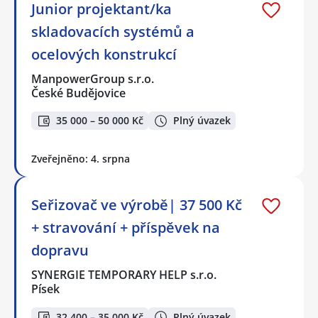
Junior projektant/ka
skladovacích systémů a
ocelových konstrukcí
ManpowerGroup s.r.o.
České Budějovice
35 000 – 50 000 Kč
Plný úvazek
Zveřejněno: 4. srpna
Seřizovač ve výrobě| 37 500 Kč
+ stravování + příspěvek na
dopravu
SYNERGIE TEMPORARY HELP s.r.o.
Písek
32 400 – 35 000 Kč
Plný úvazek