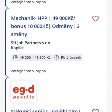
Zveřejněno: 5. srpna
Mechanik- HPP | 49 000Kč/
bonus 10 000Kč| Odměny| 2
směny
SH Job Partners s.r.o.
Kaplice
49 200 – 49 300 Kč
Plný úvazek
Zveřejněno: 5. srpna
Nákupčí senior - skvělý tým !