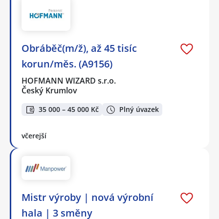
Obráběč(m/ž), až 45 tisíc
korun/měs. (A9156)
HOFMANN WIZARD s.r.o.
Český Krumlov
35 000 – 45 000 Kč
Plný úvazek
včerejší
Mistr výroby | nová výrobní
hala | 3 směny