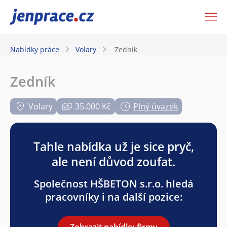
JenPráce.cz
Nabídky práce
Volary
Zedník
Zedník
Volary
35.000 Kč
Plný úvazek
Tahle nabídka už je sice pryč,
ale není důvod zoufat.
Společnost HŠBETON s.r.o. hledá
pracovníky i na další pozice:
Zobrazit nabídky firmy