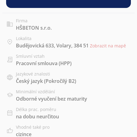
Firma
HŠBETON s.r.o.
Lokalita
Budějovická 633, Volary, 384 51
Zobrazit na mapě
Smluvní vztah
Pracovní smlouva (HPP)
Jazykové znalosti
Český jazyk
(Pokročilý B2)
Minimální vzdělání
Odborné vyučení bez maturity
Délka prac. poměru
na dobu neurčitou
Vhodné také pro
cizince