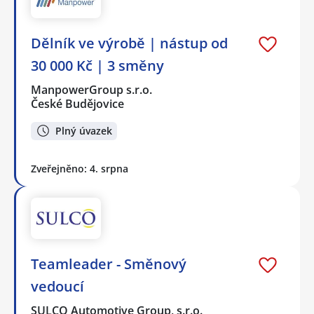
Dělník ve výrobě | nástup od
30 000 Kč | 3 směny
ManpowerGroup s.r.o.
České Budějovice
Plný úvazek
Zveřejněno: 4. srpna
Teamleader - Směnový
vedoucí
SULCO Automotive Group, s.r.o.