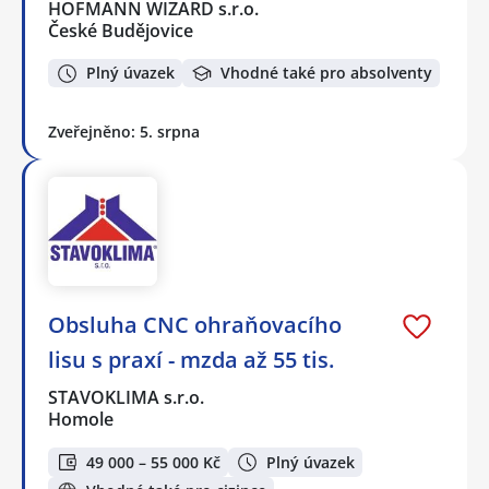
HOFMANN WIZARD s.r.o.
České Budějovice
Plný úvazek
Vhodné také pro absolventy
Zveřejněno: 5. srpna
Obsluha CNC ohraňovacího
lisu s praxí - mzda až 55 tis.
STAVOKLIMA s.r.o.
Homole
49 000 – 55 000 Kč
Plný úvazek