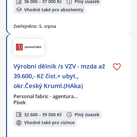
36 000 – 37 000 Kč
Plný úvazek
Vhodné také pro absolventy
Zveřejněno: 5. srpna
Výrobní dělník /s VZV - mzda až
39.600,- Kč čist.+ ubyt.,
okr.Český Kruml.(HAka)
Personal fabric - agentura…
Písek
32 600 – 39 500 Kč
Plný úvazek
Vhodné také pro cizince