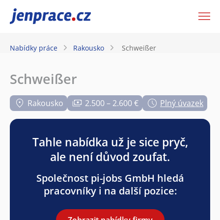
JenPráce.cz
Nabídky práce
Rakousko
Schweißer
Schweißer
Rakousko
2.500 – 2.600 €
Plný úvazek
Tahle nabídka už je sice pryč,
ale není důvod zoufat.
Společnost pi-jobs GmbH hledá
pracovníky i na další pozice:
Zobrazit nabídky firmy