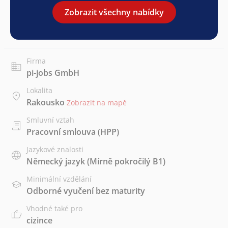
Zobrazit všechny nabídky
Firma
pi-jobs GmbH
Lokalita
Rakousko
Zobrazit na mapě
Smluvní vztah
Pracovní smlouva (HPP)
Jazykové znalosti
Německý jazyk
(Mírně pokročilý B1)
Minimální vzdělání
Odborné vyučení bez maturity
Vhodné také pro
cizince