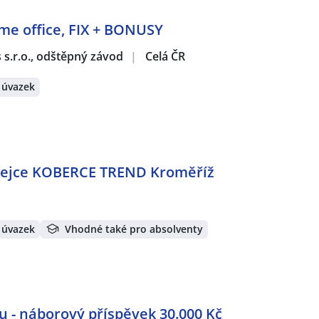
ome office, FIX + BONUSY
s s.r.o., odštěpný závod
|
Celá ČR
 úvazek
odejce KOBERCE TREND Kroměříž
 úvazek
Vhodné také pro absolventy
- náborový příspěvek 30.000 Kč