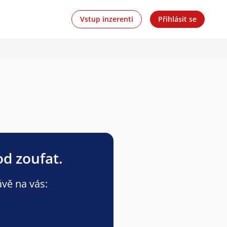
Vstup inzerenti
Přihlásit se
od zoufat.
ávě na vás: