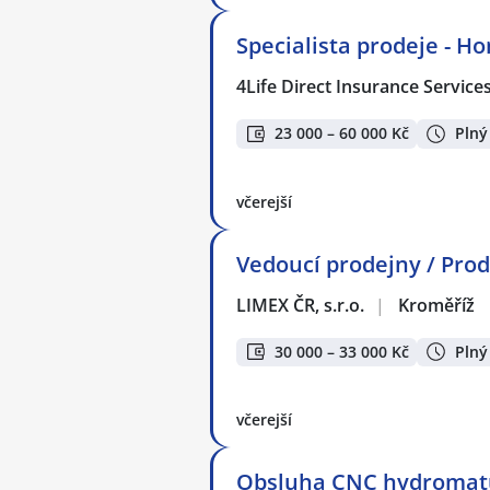
Specialista prodeje - H
4Life Direct Insurance Service
23 000 – 60 000 Kč
Plný
včerejší
Vedoucí prodejny / Pr
LIMEX ČR, s.r.o.
|
Kroměříž
30 000 – 33 000 Kč
Plný
včerejší
Obsluha CNC hydromatu 