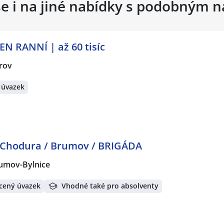
se i na jiné nabídky s podobným 
JEN RANNÍ | až 60 tisíc
rov
 úvazek
í Chodura / Brumov / BRIGÁDA
umov-Bylnice
cený úvazek
Vhodné také pro absolventy