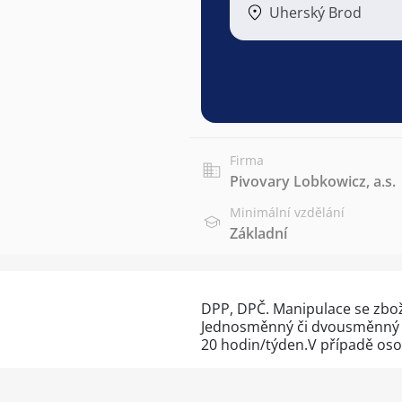
Uherský Brod
Firma
Pivovary Lobkowicz, a.s.
Minimální vzdělání
Základní
DPP, DPČ. Manipulace se zbož
Jednosměnný či dvousměnný p
20 hodin/týden.V případě os