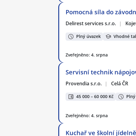
Pomocná síla do závodn
Delirest services s.r.o.
|
Koje
Plný úvazek
Vhodné ta
Zveřejněno: 4. srpna
Servisní technik nápoj
Provendia s.r.o.
|
Celá ČR
45 000 – 60 000 Kč
Plný
Zveřejněno: 4. srpna
Kuchař ve školní jídelně