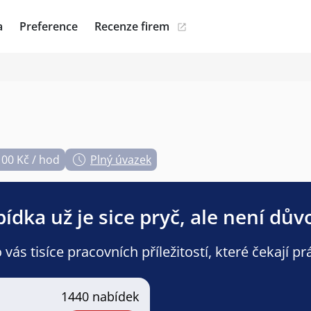
a
Preference
Recenze firem
100 Kč / hod
Plný úvazek
ídka už je sice pryč, ale není dův
ás tisíce pracovních příležitostí, které čekají pr
1440 nabídek