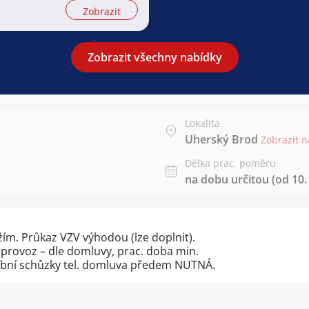
Zobrazit
Zobrazit všechny nabídky
Lokalita
Uherský Brod
Zobrazit 
Délka prac. poměru
na dobu určitou (od 10. 
ím. Průkaz VZV výhodou (lze doplnit).
rovoz – dle domluvy, prac. doba min.
obní schůzky tel. domluva předem NUTNÁ.