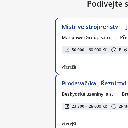
Podívejte 
Mistr ve strojírenství | 
ManpowerGroup s.r.o.
|
Pře
50 000 – 60 000 Kč
Plný
včerejší
Prodavač/ka - Řeznictv
Beskydské uzeniny, a.s.
|
Br
23 500 – 26 000 Kč
Zkrá
včerejší