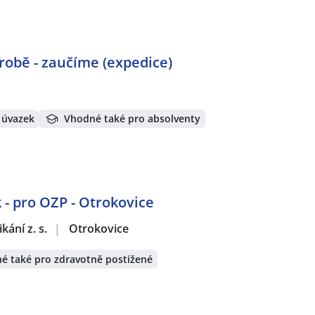
robě - zaučíme (expedice)
 úvazek
Vhodné také pro absolventy
 - pro OZP - Otrokovice
ání z. s.
|
Otrokovice
é také pro zdravotně postižené