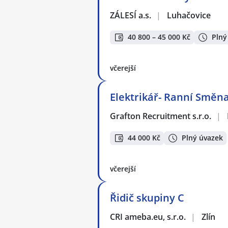
ZÁLESÍ a.s.
|
Luhačovice
40 800 – 45 000 Kč
Plný
včerejší
Elektrikář- Ranní Směn
Grafton Recruitment s.r.o.
|
44 000 Kč
Plný úvazek
včerejší
Řidič skupiny C
CRI ameba.eu, s.r.o.
|
Zlín