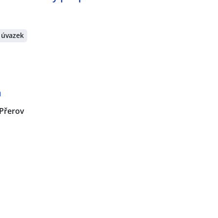
 úvazek
a
Přerov