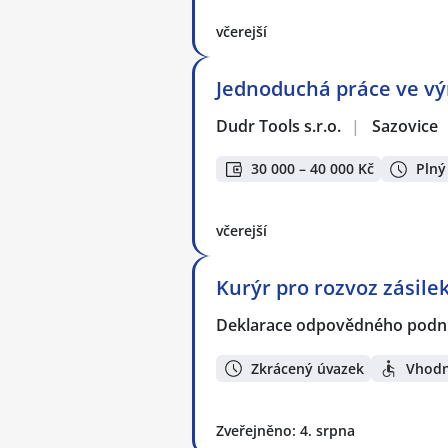
včerejší
Jednoduchá práce ve vý
Dudr Tools s.r.o.
|
Sazovice
30 000 – 40 000 Kč
Plný
včerejší
Kurýr pro rozvoz zásilek
Deklarace odpovědného podnik
Zkrácený úvazek
Vhodn
Zveřejněno: 4. srpna