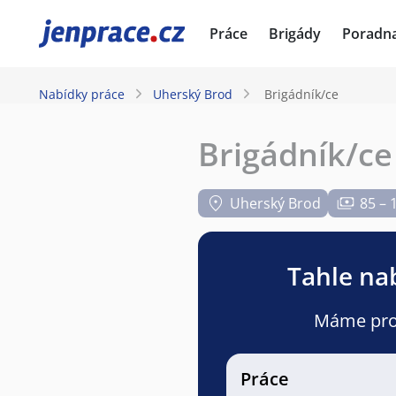
JenPráce.cz
Práce
Brigády
Poradn
Nabídky práce
Uherský Brod
Brigádník/ce
Brigádník/ce
Uherský Brod
85 – 
Tahle nab
Máme pro v
Práce