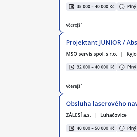
35 000 – 40 000 Kč
Plný
včerejší
Projektant JUNIOR / Ab
MSO servis spol. s r.o.
|
Kyjo
32 000 – 40 000 Kč
Plný
včerejší
Obsluha laserového nav
ZÁLESÍ a.s.
|
Luhačovice
40 000 – 50 000 Kč
Plný