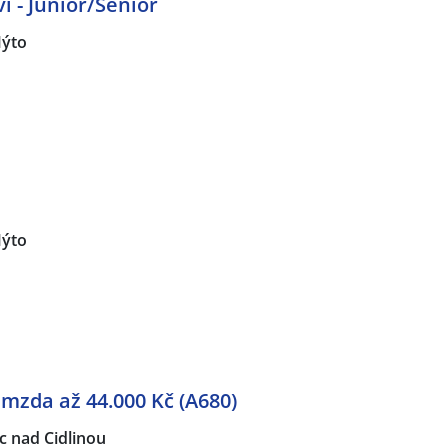
í - Junior/Senior
ýto
ýto
 mzda až 44.000 Kč (A680)
 nad Cidlinou