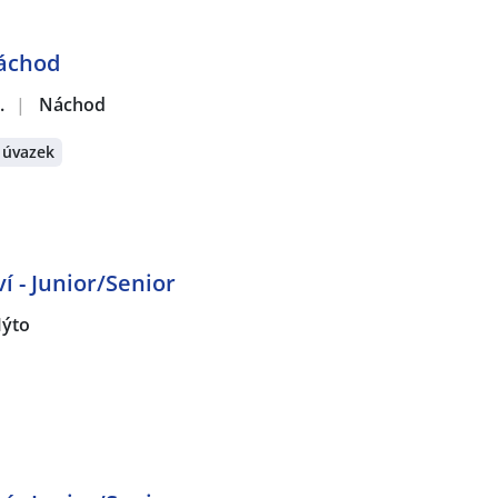
Náchod
.
|
Náchod
 úvazek
í - Junior/Senior
ýto