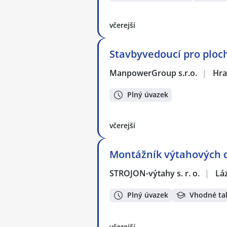
včerejší
Stavbyvedoucí pro ploc
ManpowerGroup s.r.o.
|
Hra
Plný úvazek
včerejší
Montážník výtahových d
STROJON-výtahy s. r. o.
|
Lá
Plný úvazek
Vhodné ta
včerejší