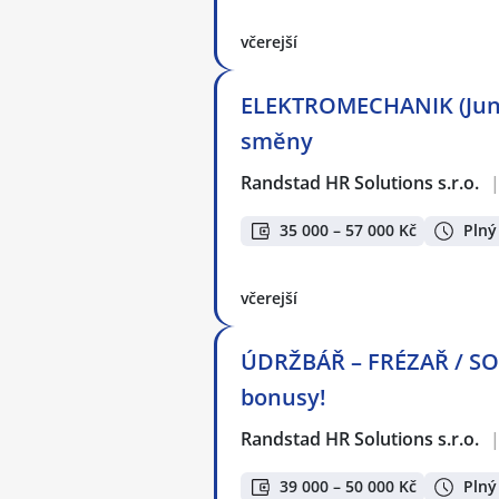
včerejší
ELEKTROMECHANIK (Junio
směny
Randstad HR Solutions s.r.o.
35 000 – 57 000 Kč
Plný
včerejší
ÚDRŽBÁŘ – FRÉZAŘ / SOU
bonusy!
Randstad HR Solutions s.r.o.
39 000 – 50 000 Kč
Plný