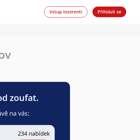
Vstup inzerenti
Přihlásit se
dov
od zoufat.
ávě na vás:
234 nabídek