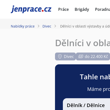
JenPráce.cz
Práce
Brigády
Poradn
Nabídky práce
Divec
Dělníci v oblasti výstavby a ú
Dělníci v ob
Divec
do 22.400 Kč
Tahle nab
Máme pro v
Dělník / Dělnice