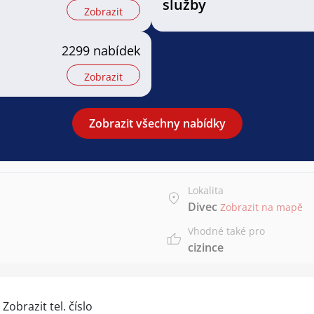
služby
Zobrazit
2299 nabídek
Zobrazit
Zobrazit všechny nabídky
Lokalita
Divec
Zobrazit na mapě
Vhodné také pro
cizince
:
Zobrazit tel. číslo