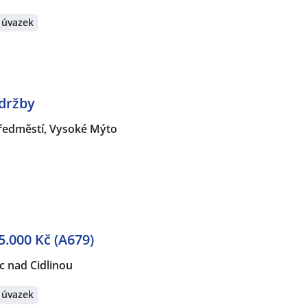
 úvazek
držby
ředměstí, Vysoké Mýto
.000 Kč (A679)
 nad Cidlinou
 úvazek