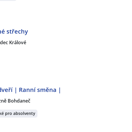
hé střechy
dec Králové
veří | Ranní směna |
zně Bohdaneč
ké pro absolventy