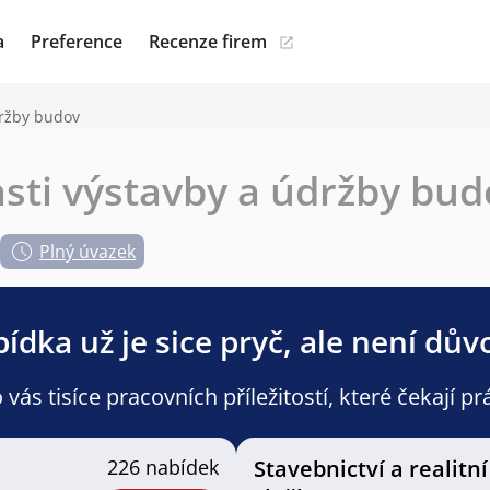
a
Preference
Recenze firem
držby budov
lasti výstavby a údržby bu
Plný úvazek
ídka už je sice pryč, ale není dův
ás tisíce pracovních příležitostí, které čekají pr
226 nabídek
Stavebnictví a realitní