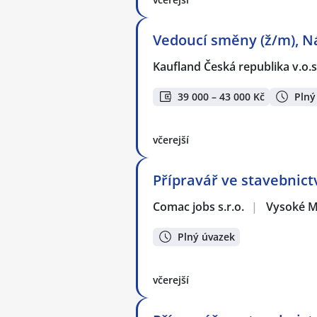
Vedoucí směny (ž/m), 
Kaufland Česká republika v.o.s
39 000 – 43 000 Kč
Plný
včerejší
Přípravář ve stavebnictv
Comac jobs s.r.o.
|
Vysoké M
Plný úvazek
včerejší