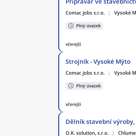
Přípravář ve stavebnictv
Comac jobs s.r.o.
|
Vysoké M
Plný úvazek
včerejší
Strojník - Vysoké Mýto
Comac jobs s.r.o.
|
Vysoké M
Plný úvazek
včerejší
Dělník stavební výroby,
O.K. solution, s.r.o.
|
Chlumec