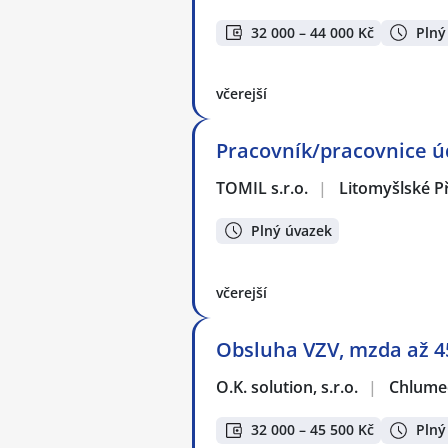
32 000 – 44 000 Kč
Plný
včerejší
Pracovník/pracovnice ú
TOMIL s.r.o.
|
Litomyšlské P
Plný úvazek
včerejší
Obsluha VZV, mzda až 45
O.K. solution, s.r.o.
|
Chlumec
32 000 – 45 500 Kč
Plný