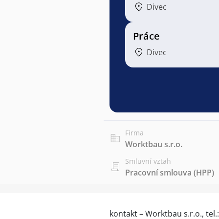
Divec
Práce
Divec
Firma
Worktbau s.r.o.
Smluvní vztah
Pracovní smlouva (HPP)
kontakt – Worktbau s.r.o., tel.