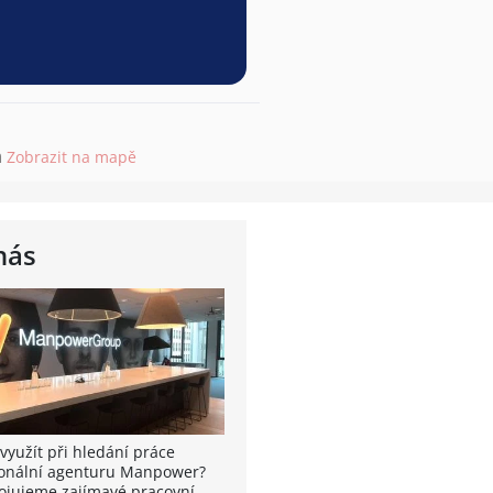
m
Zobrazit na mapě
nás
využít při hledání práce
onální agenturu Manpower?
ojujeme zajímavé pracovní