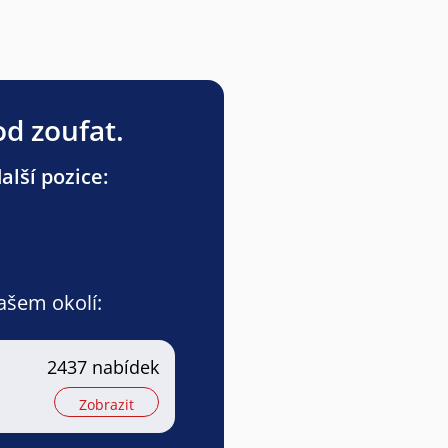
od zoufat.
lší pozice:
vašem okolí:
2437 nabídek
Zobrazit