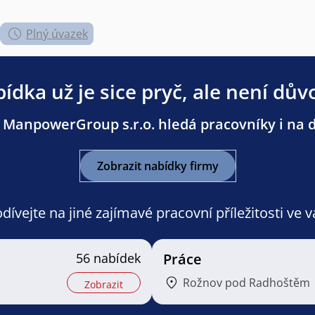
Plný úvazek
ídka už je sice pryč, ale není dův
 ManpowerGroup s.r.o. hledá pracovníky i na da
Zobrazit nabídky firmy
ívejte na jiné zajímavé pracovní příležitosti ve 
56 nabídek
Práce
Rožnov pod Radhoštěm
Zobrazit