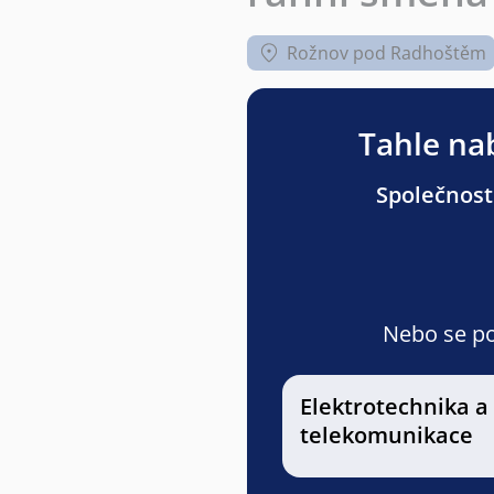
Rožnov pod Radhoštěm
Tahle nab
Společnost
Nebo se pod
Elektrotechnika a
telekomunikace