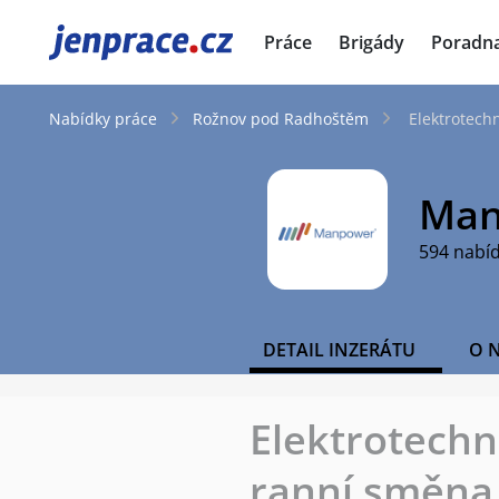
JenPráce.cz
Práce
Brigády
Poradn
Nabídky práce
Rožnov pod Radhoštěm
Elektrotech
Man
594 nabí
DETAIL INZERÁTU
O 
Elektrotechn
ranní směna