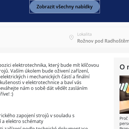
Zobrazit všechny nabídky
Lokalita
Rožnov pod Radhoště
zici elektrotechnika, který bude mít klíčovou
O 
trojů. Vaším úkolem bude oživení zařízení,
lektrických i mechanických částí a finální
kušenosti v elektrotechnice a baví vás
 neváhejte nám o sobě dát vědět zasláním
íve! :)
ického zapojení strojů v souladu s
Proč 
 a elektro schématy
pers
ti zařízení podle technické dokumentace
Prop