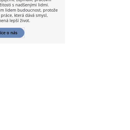
žitosti s nadšenými lidmi.
m lidem budoucnost, protože
 práce, která dává smysl,
ená lepší život.
íce o nás