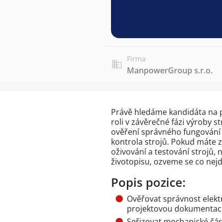
Firma
ManpowerGroup s.r.o.
Právě hledáme kandidáta na po
roli v závěrečné fázi výroby s
ověření správného fungování e
kontrola strojů. Pokud máte z
oživování a testování strojů,
životopisu, ozveme se co nejdř
Popis pozice:
Ověřovat správnost elektr
projektovou dokumentací
Seřizovat mechanické čás