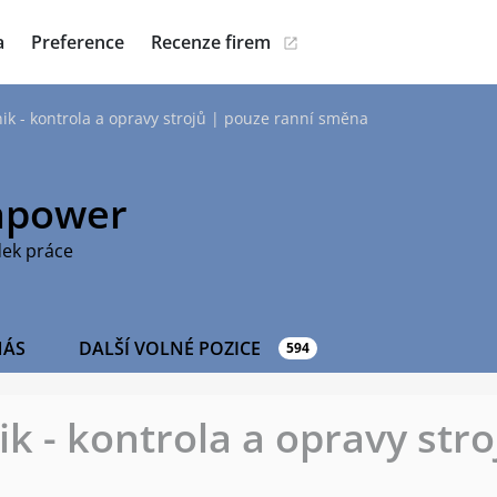
a
Preference
Recenze firem
nik - kontrola a opravy strojů | pouze ranní směna
power
dek práce
NÁS
DALŠÍ VOLNÉ POZICE
594
ik - kontrola a opravy str