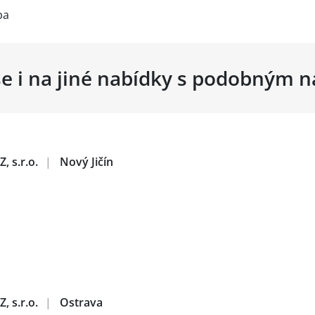
ba
se i na jiné nabídky s podobným 
, s.r.o.
|
Nový Jičín
, s.r.o.
|
Ostrava