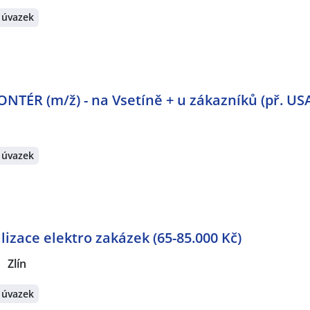
 úvazek
ÉR (m/ž) - na Vsetíně + u zákazníků (př. US
 úvazek
izace elektro zakázek (65-85.000 Kč)
Zlín
 úvazek