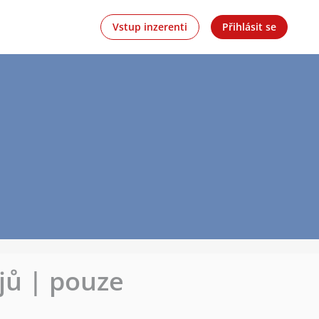
Vstup inzerenti
Přihlásit se
ojů | pouze