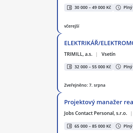
30 000 – 49 000 Kč
Plný
včerejší
ELEKTRIKÁŘ/ELEKTROMONT
TRIMILL, a.s.
|
Vsetín
32 000 – 55 000 Kč
Plný
Zveřejněno: 7. srpna
Projektový manažer real
Jobs Contact Personal, s.r.o.
|
65 000 – 85 000 Kč
Plný