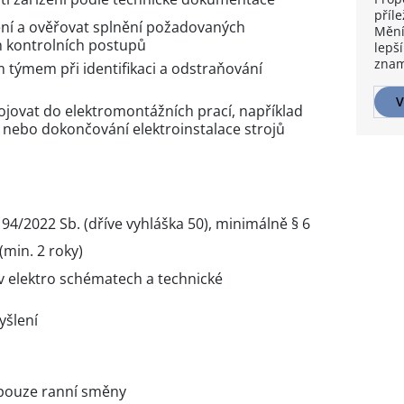
příle
ení a ověřovat splnění požadovaných
Mění
h kontrolních postupů
lepší
znam
 týmem při identifikaci a odstraňování
V
ojovat do elektromontážních prací, například
 nebo dokončování elektroinstalace strojů
94/2022 Sb. (dříve vyhláška 50), minimálně § 6
min. 2 roky)
v elektro schématech a technické
yšlení
, pouze ranní směny