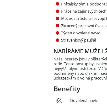
Přátelský tým a podpora
Práce na zajímavých tech
Možnost růstu a rozvoje 
Zkrácený pracovní úvazek
Týden dovolené navíc
Stravenkový paušál
NABÍRÁME MUŽE I 
Naše inzeráty jsou v někter
rodě. Tento postup byl zvole
nejvyšší plynulosti textu. V 
podmíněný nebo diskriminační
uchazečkám o volná pracovní
Benefity
Dovolená navíc