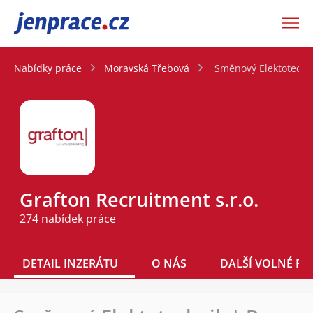
JenPráce.cz
Nabídky práce
Moravská Třebová
Směnový Elektotechn
Grafton Recruitment s.r.o.
274 nabídek práce
DETAIL INZERÁTU
O NÁS
DALŠÍ VOLNÉ PO