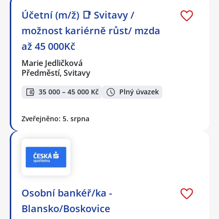
Účetní (m/ž) 📑 Svitavy /
možnost kariérně růst/ mzda
až 45 000Kč
Marie Jedličková
Předměstí, Svitavy
35 000 – 45 000 Kč
Plný úvazek
Zveřejněno: 5. srpna
Osobní bankéř/ka -
Blansko/Boskovice