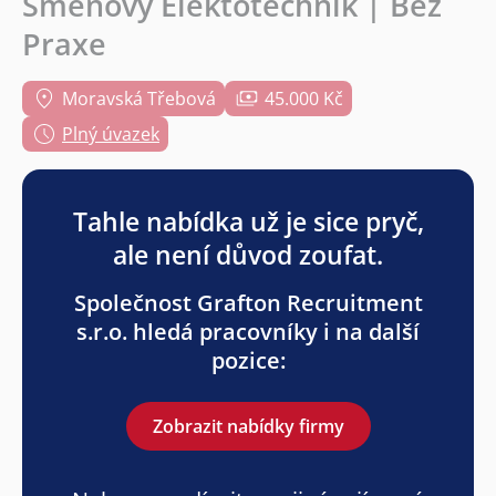
Směnový Elektotechnik | Bez
Praxe
Moravská Třebová
45.000 Kč
Plný úvazek
Tahle nabídka už je sice pryč,
ale není důvod zoufat.
Společnost Grafton Recruitment
s.r.o. hledá pracovníky i na další
pozice:
Zobrazit nabídky firmy