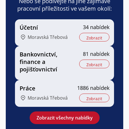
Nebo se podívejte na jiné zajímavé
pracovní příležitosti ve vašem okolí:
Účetní
34 nabídek
Moravská Třebová
Zobrazit
Bankovnictví,
81 nabídek
finance a
Zobrazit
pojišťovnictví
Práce
1886 nabídek
Moravská Třebová
Zobrazit
Zobrazit všechny nabídky