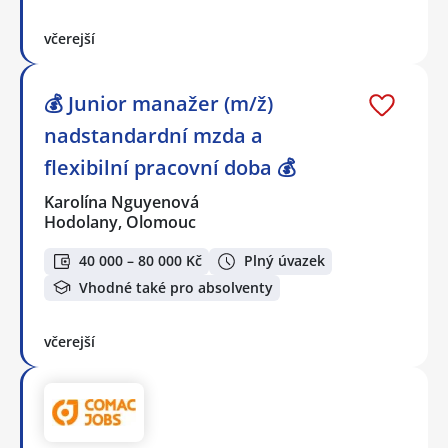
včerejší
💰 Junior manažer (m/ž)
nadstandardní mzda a
flexibilní pracovní doba 💰
Karolína Nguyenová
Hodolany, Olomouc
40 000 – 80 000 Kč
Plný úvazek
Vhodné také pro absolventy
včerejší