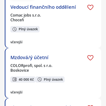
Vedoucí finančního oddělení
Comac jobs s.r.o.
Choceň
Plný úvazek
včerejší
Mzdová/ý účetní
COLORprofi, spol. s r.o.
Boskovice
40 000 Kč
Plný úvazek
včerejší