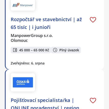
Rozpočtář ve stavebnictví | až
65 tisíc | i junioři
ManpowerGroup s.r.o.
Olomouc
45 000 – 65 000 Kč
Plný úvazek
Zveřejněno: 6. srpna
Pojišťovací specialista/ka |
ONLINE poradenství | region