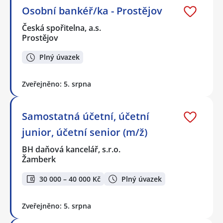
Osobní bankéř/ka - Prostějov
Česká spořitelna, a.s.
Prostějov
Plný úvazek
Zveřejněno: 5. srpna
Samostatná účetní, účetní
junior, účetní senior (m/ž)
BH daňová kancelář, s.r.o.
Žamberk
30 000 – 40 000 Kč
Plný úvazek
Zveřejněno: 5. srpna