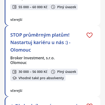
55 000 – 60 000 Kč
Plný úvazek
včerejší
STOP průměrným platům!
Nastartuj kariéru u nás :) -
Olomouc
Broker Investment, s.r.o.
Olomouc
30 000 – 56 000 Kč
Plný úvazek
Vhodné také pro absolventy
včerejší