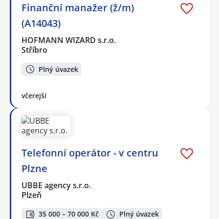
Finanční manažer (ž/m)
(A14043)
HOFMANN WIZARD s.r.o.
Stříbro
Plný úvazek
včerejší
Telefonní operátor - v centru
Plzne
UBBE agency s.r.o.
Plzeň
35 000 – 70 000 Kč
Plný úvazek