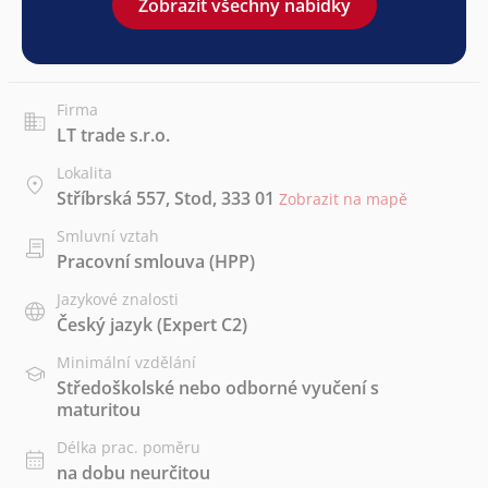
Zobrazit všechny nabídky
Firma
LT trade s.r.o.
Lokalita
Stříbrská 557, Stod, 333 01
Zobrazit na mapě
Smluvní vztah
Pracovní smlouva (HPP)
Jazykové znalosti
Český jazyk
(Expert C2)
Minimální vzdělání
Středoškolské nebo odborné vyučení s
maturitou
Délka prac. poměru
na dobu neurčitou