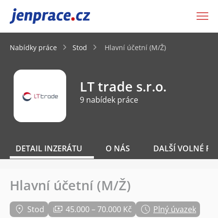
JenPráce.cz
Nabídky práce
Stod
Hlavní účetní (M/Ž)
LT trade s.r.o.
9 nabídek práce
DETAIL INZERÁTU
O NÁS
DALŠÍ VOLNÉ PO
Hlavní účetní (M/Ž)
Stod
45.000 – 70.000 Kč
Plný úvazek