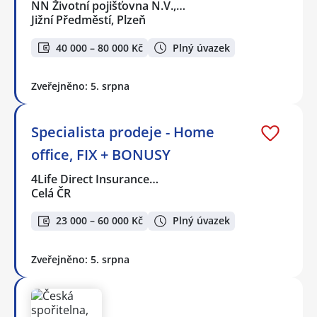
NN Životní pojišťovna N.V.,…
Jižní Předměstí, Plzeň
40 000 – 80 000 Kč
Plný úvazek
Zveřejněno: 5. srpna
Specialista prodeje - Home
office, FIX + BONUSY
4Life Direct Insurance…
Celá ČR
23 000 – 60 000 Kč
Plný úvazek
Zveřejněno: 5. srpna