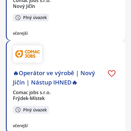
Comac jobs s.r.o.
Nový Jičín
Plný úvazek
včerejší
🔥Operátor ve výrobě | Nový
Jičín | Nástup IHNED🔥
Comac jobs s.r.o.
Frýdek-Místek
Plný úvazek
včerejší