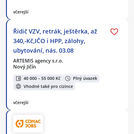
včerejší
Řidič VZV, retrák, ještěrka, až
340,-Kč,IČO i HPP, zálohy,
ubytování, nás. 03.08
ARTEMIS agency s.r.o.
Nový Jičín
40 000 – 55 000 Kč
Plný úvazek
Vhodné také pro cizince
včerejší