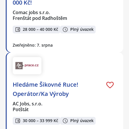
000 Kč!
Comac jobs s.r.o.
Frenštát pod Radhoštěm
28 000 – 40 000 Kč
Plný úvazek
Zveřejněno: 7. srpna
Hledáme Šikovné Ruce!
Operátor/Ka Výroby
AC Jobs, s.r.o.
Potštát
30 000 – 33 999 Kč
Plný úvazek