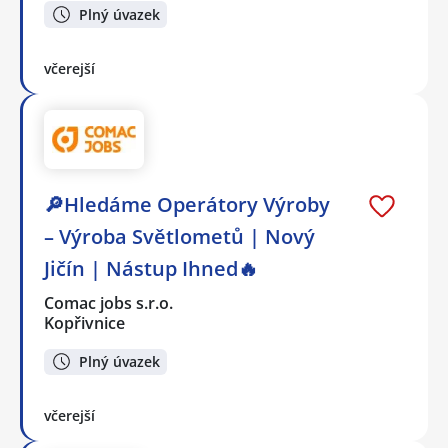
Plný úvazek
včerejší
🔎Hledáme Operátory Výroby
– Výroba Světlometů | Nový
Jičín | Nástup Ihned🔥
Comac jobs s.r.o.
Kopřivnice
Plný úvazek
včerejší