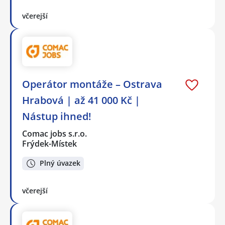
včerejší
Operátor montáže – Ostrava
Hrabová | až 41 000 Kč |
Nástup ihned!
Comac jobs s.r.o.
Frýdek-Místek
Plný úvazek
včerejší