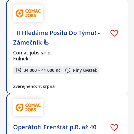
🕵️‍♂️ Hledáme Posilu Do Týmu! -
Zámečník 🦾
Comac jobs s.r.o.
Fulnek
34 000 – 41 000 Kč
Plný úvazek
Zveřejněno: 7. srpna
Operátoři Frenštát p.R. až 40