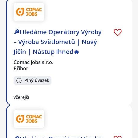
🔎Hledáme Operátory Výroby
– Výroba Světlometů | Nový
Jičín | Nástup Ihned🔥
Comac jobs s.r.o.
Příbor
Plný úvazek
včerejší