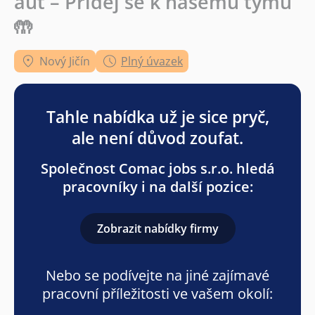
aut – Přidej se k našemu týmu
🤲
Nový Jičín
Plný úvazek
Tahle nabídka už je sice pryč,
ale není důvod zoufat.
Společnost Comac jobs s.r.o. hledá
pracovníky i na další pozice:
Zobrazit nabídky firmy
Nebo se podívejte na jiné zajímavé
pracovní příležitosti ve vašem okolí: