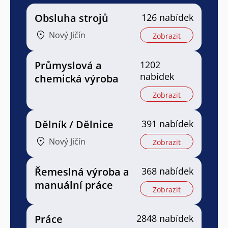
Obsluha strojů
126 nabídek
Nový Jičín
Zobrazit
Průmyslová a
1202
nabídek
chemická výroba
Zobrazit
Dělník / Dělnice
391 nabídek
Nový Jičín
Zobrazit
Řemeslná výroba a
368 nabídek
manuální práce
Zobrazit
Práce
2848 nabídek