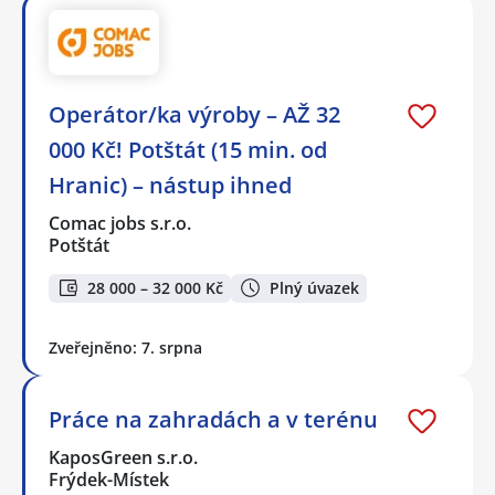
Operátor/ka výroby – AŽ 32
000 Kč! Potštát (15 min. od
Hranic) – nástup ihned
Comac jobs s.r.o.
Potštát
28 000 – 32 000 Kč
Plný úvazek
Zveřejněno: 7. srpna
Práce na zahradách a v terénu
KaposGreen s.r.o.
Frýdek-Místek