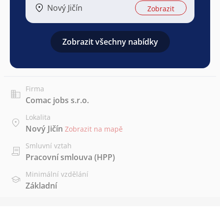
Nový Jičín
Zobrazit
Zobrazit všechny nabídky
Firma
Comac jobs s.r.o.
Lokalita
Nový Jičín
Zobrazit na mapě
Smluvní vztah
Pracovní smlouva (HPP)
Minimální vzdělání
Základní