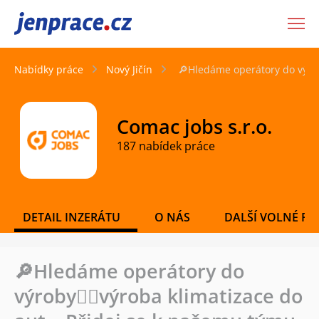
JenPráce.cz
Nabídky práce
Nový Jičín
🔎Hledáme operátory do výroby
Comac jobs s.r.o.
187 nabídek práce
DETAIL INZERÁTU
O NÁS
DALŠÍ VOLNÉ PO
🔎Hledáme operátory do
výroby👷‍♂️výroba klimatizace do