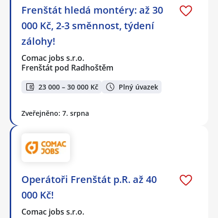
Frenštát hledá montéry: až 30
000 Kč, 2-3 směnnost, týdení
zálohy!
Comac jobs s.r.o.
Frenštát pod Radhoštěm
23 000 – 30 000 Kč
Plný úvazek
Zveřejněno: 7. srpna
Operátoři Frenštát p.R. až 40
000 Kč!
Comac jobs s.r.o.