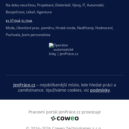
Na dobu neurčitou
,
Projektant
,
Elektrikář
,
Vývoj
,
IT
,
Automobil
,
Bezpečnost
,
Lékař
,
Agentura
KLÍČOVÁ SLOVA
Mzda
,
Ukončení prac. poměru
,
Hrubá mzda
,
Nadřízený
,
Hodnocení
,
Pochvala
,
Jsem personalista
JenPráce.cz
– nejoblíbenější místo, kde hledat práci a
zaměstnance. Využíváme cookies, viz
podmínky
.
Pracovní portál JenPráce.cz provozuje
© 2016–2026 Coweo Technologies s.r.o.,