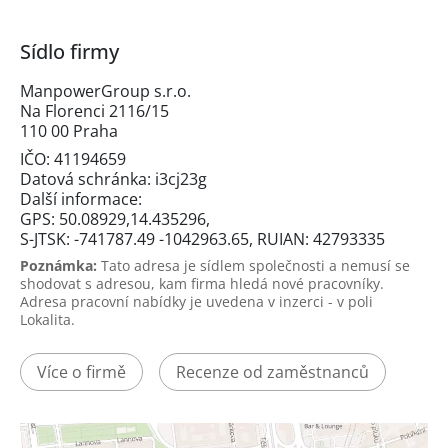
Sídlo firmy
ManpowerGroup s.r.o.
Na Florenci 2116/15
110 00 Praha
IČO: 41194659
Datová schránka: i3cj23g
Další informace:
GPS: 50.08929,14.435296,
S-JTSK: -741787.49 -1042963.65, RUIAN: 42793335
Poznámka:
Tato adresa je sídlem společnosti a nemusí se
shodovat s adresou, kam firma hledá nové pracovníky.
Adresa pracovní nabídky je uvedena v inzerci - v poli
Lokalita.
Více o firmě
Recenze od zaměstnanců