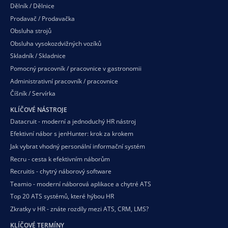
Dělník / Dělnice
Prodavač / Prodavačka
Obsluha strojů
Obsluha vysokozdvižných vozíků
Skladník / Skladnice
Pomocný pracovník / pracovnice v gastronomii
Administrativní pracovník / pracovnice
Číšník / Servírka
KLÍČOVÉ NÁSTROJE
Datacruit - moderní a jednoduchý HR nástroj
Efektivní nábor s jenHunter: krok za krokem
Jak vybrat vhodný personální informační systém
Recru - cesta k efektivním náborům
Recruitis - chytrý náborový software
Teamio - moderní náborová aplikace a chytré ATS
Top 20 ATS systémů, které hýbou HR
Zkratky v HR - znáte rozdíly mezi ATS, CRM, LMS?
KLÍČOVÉ TERMÍNY