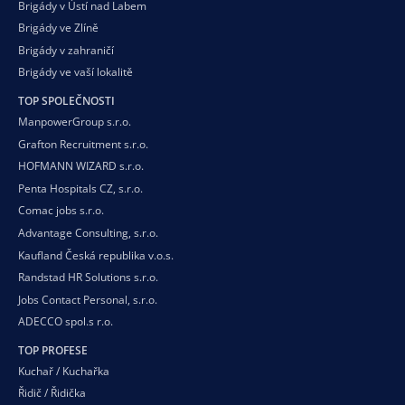
Brigády v Ústí nad Labem
Brigády ve Zlíně
Brigády v zahraničí
Brigády ve vaší
lokalitě
TOP SPOLEČNOSTI
ManpowerGroup s.r.o.
Grafton Recruitment s.r.o.
HOFMANN WIZARD s.r.o.
Penta Hospitals CZ, s.r.o.
Comac jobs s.r.o.
Advantage Consulting, s.r.o.
Kaufland Česká republika v.o.s.
Randstad HR Solutions s.r.o.
Jobs Contact Personal, s.r.o.
ADECCO spol.s r.o.
TOP PROFESE
Kuchař / Kuchařka
Řidič / Řidička