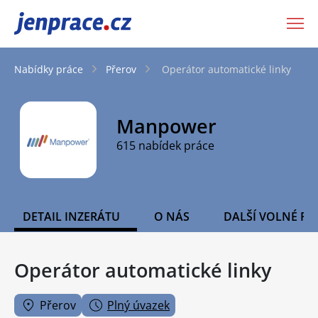
JenPráce.cz
Nabídky práce
Přerov
Operátor automatické linky
Manpower
615 nabídek práce
DETAIL INZERÁTU
O NÁS
DALŠÍ VOLNÉ PO
Operátor automatické linky
Přerov
Plný úvazek