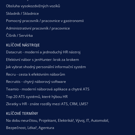
Obsluha vysokozdvižných vozíků
Skladník / Skladnice
Pomocný pracovník / pracovnice v gastronomii
Administrativní pracovník / pracovnice
Číšník / Servírka
KLÍČOVÉ NÁSTROJE
Datacruit - moderní a jednoduchý HR nástroj
Efektivní nábor s jenHunter: krok za krokem
Jak vybrat vhodný personální informační systém
Recru - cesta k efektivním náborům
Recruitis - chytrý náborový software
Teamio - moderní náborová aplikace a chytré ATS
Top 20 ATS systémů, které hýbou HR
Zkratky v HR - znáte rozdíly mezi ATS, CRM, LMS?
KLÍČOVÉ TERMÍNY
Na dobu neurčitou
,
Projektant
,
Elektrikář
,
Vývoj
,
IT
,
Automobil
,
Bezpečnost
,
Lékař
,
Agentura