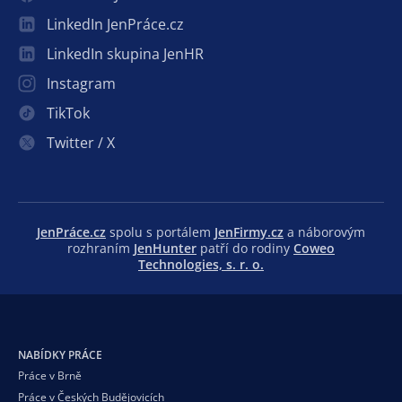
LinkedIn JenPráce.cz
LinkedIn skupina JenHR
Instagram
TikTok
Twitter / X
JenPráce.cz
spolu s portálem
JenFirmy.cz
a náborovým
rozhraním
JenHunter
patří do rodiny
Coweo
Technologies, s. r. o.
NABÍDKY PRÁCE
Práce v Brně
Práce v Českých Budějovicích