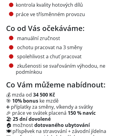
kontrola kvality hotových dílů
práce ve třísměnném provozu
Co od Vás očekáváme:
manuální zručnost
ochotu pracovat na 3 směny
spolehlivost a chuť pracovat
zkušenosti se svařováním výhodou, ne
podmínkou
Co Vám můžeme nabídnout:
💰 mzda od
34 500 Kč
🎯
10% bonus
ke mzdě
➕ příplatky za směny, víkendy a svátky
🎉 práce ve svátek placená
150 % navíc
🏖️
25 dní dovolené
🏠 možnost
dotovaného ubytování
🍽️ příspěvek na stravování + závodní jídelna