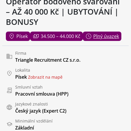
Operátor bodového svařování
– AŽ 40 000 Kč | UBYTOVÁNÍ |
BONUSY
Písek
34.500 – 44.000 Kč
Plný úvazek
Firma
Triangle Recruitment CZ s.r.o.
Lokalita
Písek
Zobrazit na mapě
Smluvní vztah
Pracovní smlouva (HPP)
Jazykové znalosti
Český jazyk
(Expert C2)
Minimální vzdělání
Základní