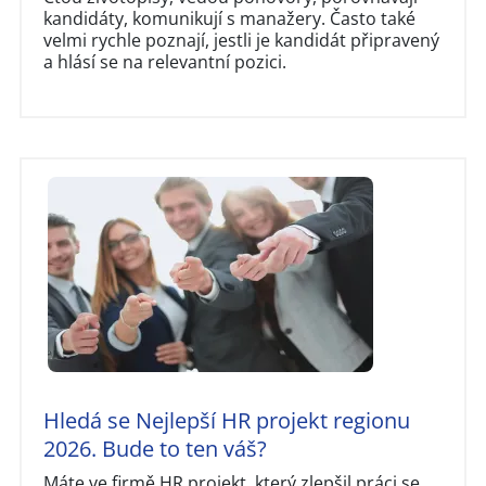
kandidáty, komunikují s manažery. Často také
velmi rychle poznají, jestli je kandidát připravený
a hlásí se na relevantní pozici.
Hledá se Nejlepší HR projekt regionu
2026. Bude to ten váš?
Máte ve firmě HR projekt, který zlepšil práci se