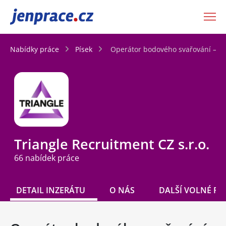
JenPráce.cz
Nabídky práce
Písek
Operátor bodového svařování – 
Triangle Recruitment CZ s.r.o.
66 nabídek práce
DETAIL INZERÁTU
O NÁS
DALŠÍ VOLNÉ PO