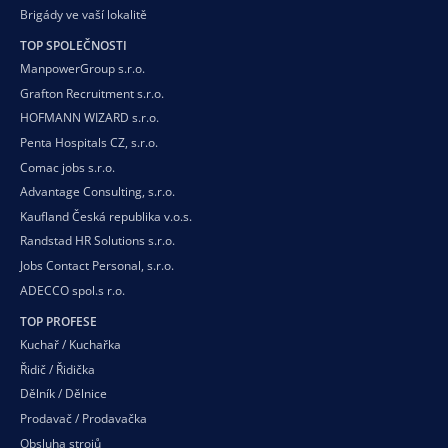
Brigády ve vaší
lokalitě
TOP SPOLEČNOSTI
ManpowerGroup s.r.o.
Grafton Recruitment s.r.o.
HOFMANN WIZARD s.r.o.
Penta Hospitals CZ, s.r.o.
Comac jobs s.r.o.
Advantage Consulting, s.r.o.
Kaufland Česká republika v.o.s.
Randstad HR Solutions s.r.o.
Jobs Contact Personal, s.r.o.
ADECCO spol.s r.o.
TOP PROFESE
Kuchař / Kuchařka
Řidič / Řidička
Dělník / Dělnice
Prodavač / Prodavačka
Obsluha strojů