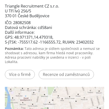
Triangle Recruitment CZ s.r.o.
U Tří lvů 256/5
370 01 České Budějovice
IČO: 28082508
Datová schránka: cd58ani
Další informace:
GPS: 48.971371,14.479318,
S-JTSK: -755517.62 -1166555.72, RUIAN: 23402032
Poznámka:
Tato adresa je sídlem společnosti a nemusí se
shodovat s adresou, kam firma hledá nové pracovníky.
Adresa pracovní nabídky je uvedena v inzerci - v poli
Lokalita.
Více o firmě
Recenze od zaměstnanců